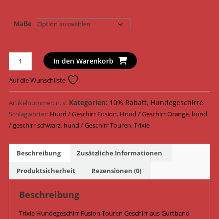
Maße
Trixie
In den Warenkorb
Hundegeschirr
Fusion
Auf die Wunschliste
Touren
Geschirr
Kategorien:
10% Rabatt
,
Hundegeschirre
Artikelnummer:
n. v.
Gurtband
Schlagwörter:
Hund / Geschirr Fusion
,
Hund / Geschirr Orange
,
hund
20612
/ geschirr schwarz
,
hund / Geschirr Touren
,
Trixie
-
20614
Beschreibung
Zusätzliche Informationen
/
Schwarz/Orange
Produktsicherheit
Rezensionen (0)
Menge
Beschreibung
Trixie Hundegeschirr Fusion Touren Geschirr aus Gurtband