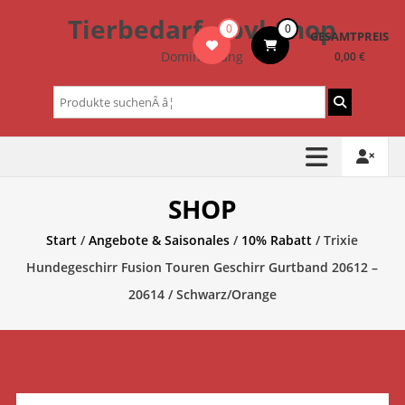
Zum
Tierbedarf – bvl-Shop
0
0
Inhalt
GESAMTPREIS
springen
Dominik Lang
0,00 €
Suchen
nach:
SHOP
Start
/
Angebote & Saisonales
/
10% Rabatt
/ Trixie
Hundegeschirr Fusion Touren Geschirr Gurtband 20612 –
20614 / Schwarz/Orange