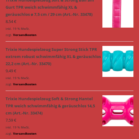
Gurt TPR weich schwimmfähig XL &
geräuschlos ø 7,5 cm / 29 cm (Art.-Nr. 33478)
8,54
€
inkl. 19 % MwSt.
zzgl.
Versandkosten
Trixie Hundespielzeug Super Strong Stick TPR
extrem robust schwimmfähig XL & geräuschlos
22,2 cm (Art.-Nr. 33470)
9,49
€
inkl. 19 % MwSt.
zzgl.
Versandkosten
Trixie Hundespielzeug Soft & Strong Hantel
TPR weich schwimmfähig & geräuschlos 14,5
cm (Art.-Nr. 33474)
7,59
€
inkl. 19 % MwSt.
zzgl.
Versandkosten