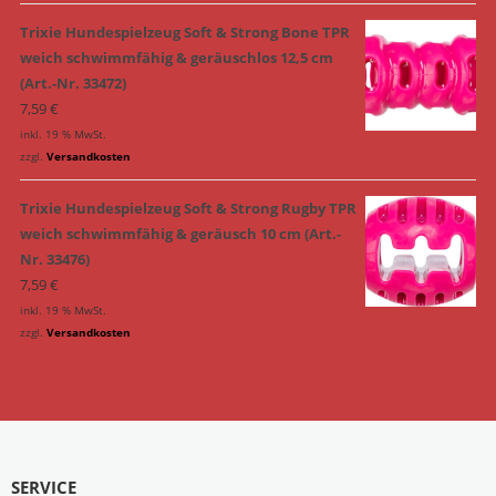
Trixie Hundespielzeug Soft & Strong Bone TPR
weich schwimmfähig & geräuschlos 12,5 cm
(Art.-Nr. 33472)
7,59
€
inkl. 19 % MwSt.
zzgl.
Versandkosten
Trixie Hundespielzeug Soft & Strong Rugby TPR
weich schwimmfähig & geräusch 10 cm (Art.-
Nr. 33476)
7,59
€
inkl. 19 % MwSt.
zzgl.
Versandkosten
SERVICE