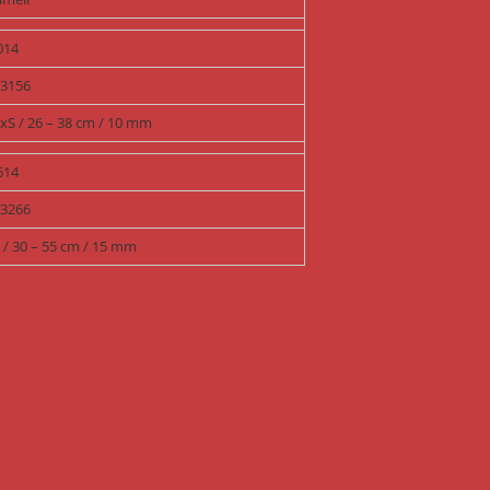
014
13156
xS / 26 – 38 cm / 10 mm
614
13266
 / 30 – 55 cm / 15 mm