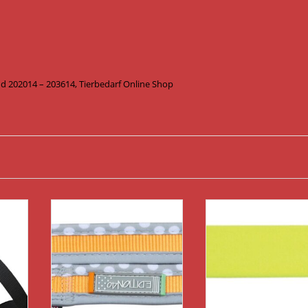
d 202014 – 203614, Tierbedarf Online Shop