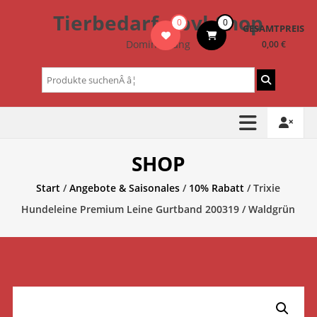
Zum
Tierbedarf – bvl-Shop
0
0
Inhalt
GESAMTPREIS
springen
Dominik Lang
0,00 €
Suchen
nach:
SHOP
Start
/
Angebote & Saisonales
/
10% Rabatt
/ Trixie
Hundeleine Premium Leine Gurtband 200319 / Waldgrün