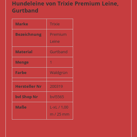
Hundeleine von Trixie Premium Leine,
Gurtband
Marke
Trixie
Bezeichnung
Premium
Leine
Material
Gurtband
Menge
1
Farbe
Waldgrün
Hersteller Nr
200319
bvl Shop Nr
bvl5565
Maße
L-xL / 1,00
m / 25 mm