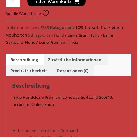
In den Warenkorb
Hundeleine
Premium
Auf die Wunschliste
Leine
Gurtband
Kategorien:
10% Rabatt
,
Kurzleinen
,
Artikelnummer:
bvl5565
200319
Neuheiten
Schlagwörter:
Hund / Leine Grün
,
Hund / Leine
/
Gurtband
,
Hund / Leine Premium
,
Trixie
Waldgrün
Menge
Beschreibung
Zusätzliche Informationen
Produktsicherheit
Rezensionen (0)
Beschreibung
Trixie Hundeleine Premium Leine aus Gurtband 200319,
Tierbedarf Online Shop
besonders belastbares Gurtband