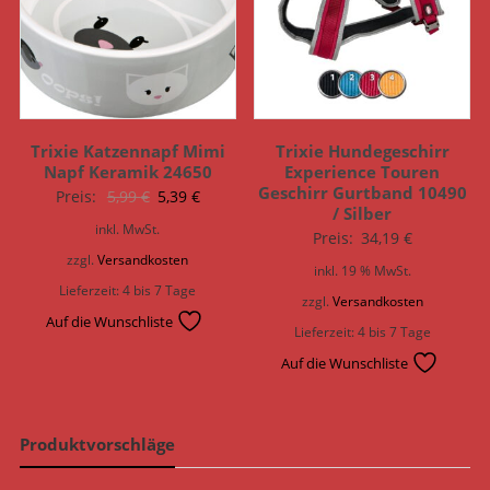
Trixie Katzennapf Mimi
Trixie Hundegeschirr
Napf Keramik 24650
Experience Touren
Geschirr Gurtband 10490
Ursprünglicher
Aktueller
Preis:
5,99
€
5,39
€
/ Silber
Preis
Preis
inkl. MwSt.
Preis:
34,19
€
war:
ist:
zzgl.
Versandkosten
inkl. 19 % MwSt.
5,99 €
5,39 €.
Lieferzeit:
4 bis 7 Tage
zzgl.
Versandkosten
Auf die Wunschliste
Lieferzeit:
4 bis 7 Tage
Auf die Wunschliste
Produktvorschläge