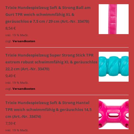
Trixie Hundespielzeug Soft & Strong Ball am
Gurt TPR weich schwimmfähig XL &
geräuschlos ø 7,5 cm / 29 cm (Art.-Nr. 33478)
8,54
€
inkl. 19 % MwSt.
zzgl.
Versandkosten
Trixie Hundespielzeug Super Strong Stick TPR
extrem robust schwimmfähig XL & geräuschlos
22,2 cm (Art.-Nr. 33470)
9,49
€
inkl. 19 % MwSt.
zzgl.
Versandkosten
Trixie Hundespielzeug Soft & Strong Hantel
TPR weich schwimmfähig & geräuschlos 14,5
cm (Art.-Nr. 33474)
7,59
€
inkl. 19 % MwSt.