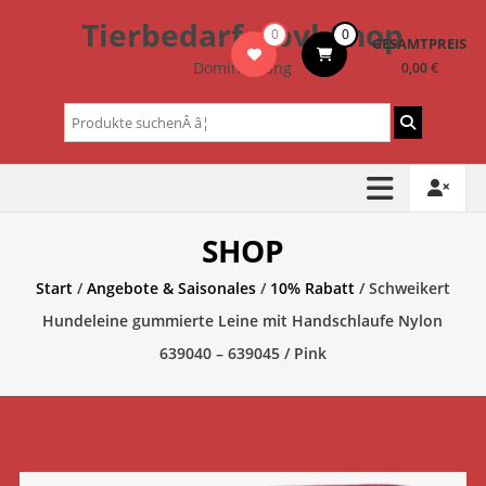
Zum
Tierbedarf – bvl-Shop
0
0
Inhalt
GESAMTPREIS
springen
Dominik Lang
0,00 €
Suchen
nach:
SHOP
Start
/
Angebote & Saisonales
/
10% Rabatt
/ Schweikert
Hundeleine gummierte Leine mit Handschlaufe Nylon
639040 – 639045 / Pink