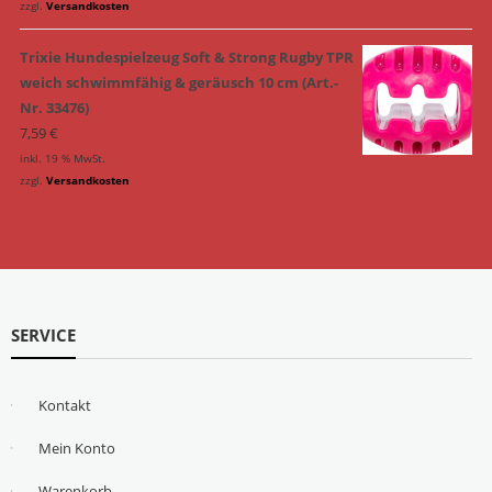
zzgl.
Versandkosten
Trixie Hundespielzeug Soft & Strong Rugby TPR
weich schwimmfähig & geräusch 10 cm (Art.-
Nr. 33476)
7,59
€
inkl. 19 % MwSt.
zzgl.
Versandkosten
SERVICE
Kontakt
Mein Konto
Warenkorb