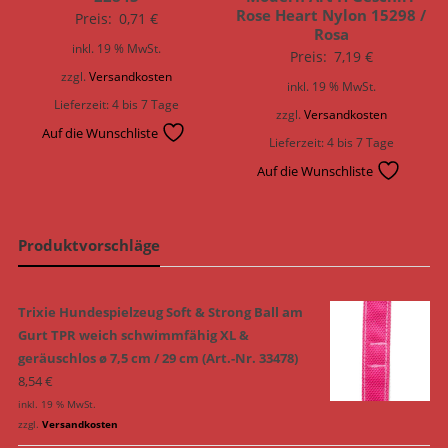
Rose Heart Nylon 15298 /
Preis:
0,71
€
Rosa
inkl. 19 % MwSt.
Preis:
7,19
€
zzgl.
Versandkosten
inkl. 19 % MwSt.
Lieferzeit:
4 bis 7 Tage
zzgl.
Versandkosten
Auf die Wunschliste
Lieferzeit:
4 bis 7 Tage
Auf die Wunschliste
Produktvorschläge
Trixie Hundespielzeug Soft & Strong Ball am
Gurt TPR weich schwimmfähig XL &
geräuschlos ø 7,5 cm / 29 cm (Art.-Nr. 33478)
8,54
€
inkl. 19 % MwSt.
zzgl.
Versandkosten