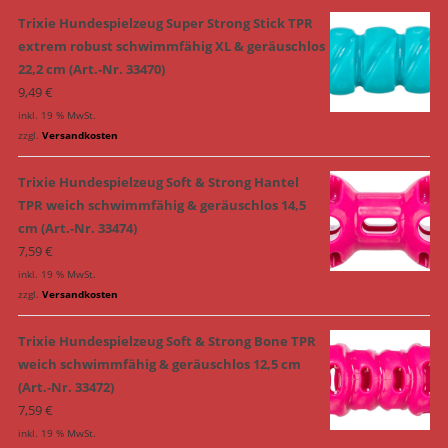
Trixie Hundespielzeug Super Strong Stick TPR
extrem robust schwimmfähig XL & geräuschlos
22,2 cm (Art.-Nr. 33470)
9,49
€
inkl. 19 % MwSt.
zzgl.
Versandkosten
Trixie Hundespielzeug Soft & Strong Hantel
TPR weich schwimmfähig & geräuschlos 14,5
cm (Art.-Nr. 33474)
7,59
€
inkl. 19 % MwSt.
zzgl.
Versandkosten
Trixie Hundespielzeug Soft & Strong Bone TPR
weich schwimmfähig & geräuschlos 12,5 cm
(Art.-Nr. 33472)
7,59
€
inkl. 19 % MwSt.