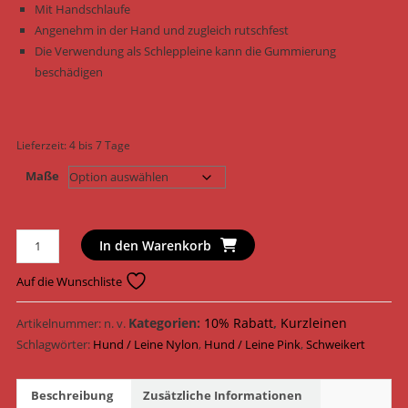
Mit Handschlaufe
Angenehm in der Hand und zugleich rutschfest
Die Verwendung als Schleppleine kann die Gummierung
beschädigen
Lieferzeit:
4 bis 7 Tage
Maße
Schweikert
In den Warenkorb
Hundeleine
gummierte
Auf die Wunschliste
Leine
mit
Kategorien:
10% Rabatt
,
Kurzleinen
Artikelnummer:
n. v.
Handschlaufe
Schlagwörter:
Hund / Leine Nylon
,
Hund / Leine Pink
,
Schweikert
Nylon
639040
Beschreibung
Zusätzliche Informationen
-