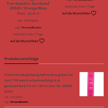
Trm Geschirr Gurtband
Lieferzeit:
4 bis 7 Tage
20843 / Orange/Blau
Preis:
22,41
€
Auf die Wunschliste
inkl. 19 % MwSt.
zzgl.
Versandkosten
Lieferzeit:
4 bis 7 Tage
Auf die Wunschliste
Produktvorschläge
Trixie Hundespielzeug Soft & Strong Ball am
Gurt TPR weich schwimmfähig XL &
geräuschlos ø 7,5 cm / 29 cm (Art.-Nr. 33478)
8,54
€
inkl. 19 % MwSt.
zzgl.
Versandkosten