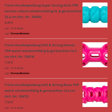
Trixie Hundespielzeug Super Strong Stick TPR
extrem robust schwimmfähig XL & geräuschlos
22,2 cm (Art.-Nr. 33470)
9,49
€
inkl. 19 % MwSt.
zzgl.
Versandkosten
Trixie Hundespielzeug Soft & Strong Hantel
TPR weich schwimmfähig & geräuschlos 14,5
cm (Art.-Nr. 33474)
7,59
€
inkl. 19 % MwSt.
zzgl.
Versandkosten
Trixie Hundespielzeug Soft & Strong Bone TPR
weich schwimmfähig & geräuschlos 12,5 cm
(Art.-Nr. 33472)
7,59
€
inkl. 19 % MwSt.