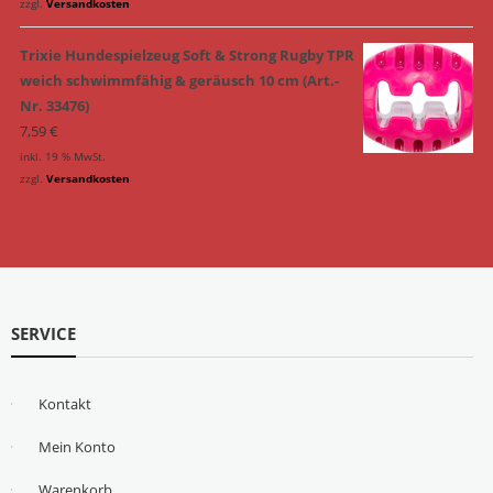
zzgl.
Versandkosten
Trixie Hundespielzeug Soft & Strong Rugby TPR
weich schwimmfähig & geräusch 10 cm (Art.-
Nr. 33476)
7,59
€
inkl. 19 % MwSt.
zzgl.
Versandkosten
SERVICE
Kontakt
Mein Konto
Warenkorb