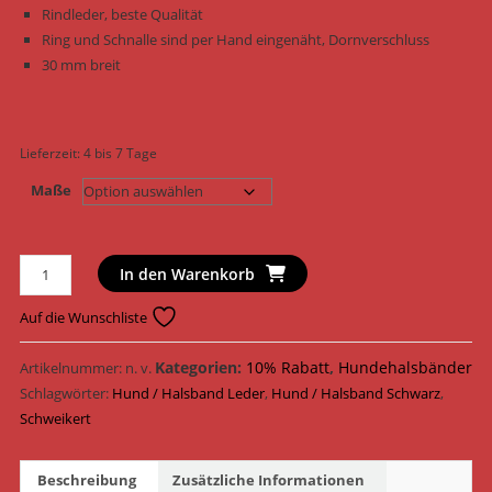
Rindleder, beste Qualität
Ring und Schnalle sind per Hand eingenäht, Dornverschluss
30 mm breit
Lieferzeit:
4 bis 7 Tage
Maße
Schweikert
In den Warenkorb
Hundehalsband
Halsband
Auf die Wunschliste
Leder
645731
Kategorien:
10% Rabatt
,
Hundehalsbänder
Artikelnummer:
n. v.
-
Schlagwörter:
Hund / Halsband Leder
,
Hund / Halsband Schwarz
,
645735
Schweikert
/
Schwarz
Beschreibung
Zusätzliche Informationen