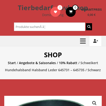
Zum
Tierbedarf – bvl-Shop
0
0
Inhalt
GESAMTPREIS
springen
Dominik Lang
0,00 €
Suchen
nach:
SHOP
Start
/
Angebote & Saisonales
/
10% Rabatt
/ Schweikert
Hundehalsband Halsband Leder 645731 – 645735 / Schwarz