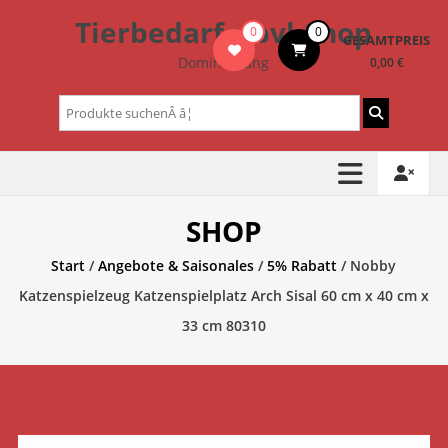
Zum
Tierbedarf – bvl-Shop
0
0
Inhalt
GESAMTPREIS
springen
Dominik Lang
0,00 €
Suchen
nach:
SHOP
Start
/
Angebote & Saisonales
/
5% Rabatt
/ Nobby
Katzenspielzeug Katzenspielplatz Arch Sisal 60 cm x 40 cm x
33 cm 80310