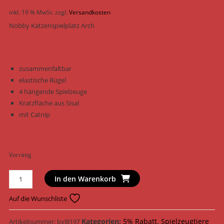
inkl. 19 % MwSt.
zzgl.
Versandkosten
Nobby Katzenspielplatz Arch
zusammenfaltbar
elastische Bügel
4 hängende Spielzeuge
Kratzfläche aus Sisal
mit Catnip
Vorrätig
Nobby
In den Warenkorb
Katzenspielzeug
Katzenspielplatz
Auf die Wunschliste
Arch
Sisal
Kategorien:
5% Rabatt
,
Spielzeugtiere
Artikelnummer:
bvl8197