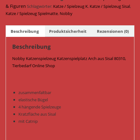
60
& Figuren
Schlagwörter:
Katze / Spielzeug K
,
Katze / Spielzeug Sisal
,
cm
Katze / Spielzeug Spielmatte
,
Nobby
x
40
Beschreibung
Produktsicherheit
Rezensionen (0)
cm
x
Beschreibung
33
cm
Nobby Katzenspielzeug Katzenspielplatz Arch aus Sisal 80310,
80310
Tierbedarf Online Shop
Menge
zusammenfaltbar
elastische Bügel
4 hängende Spielzeuge
Kratzfläche aus Sisal
mit Catnip