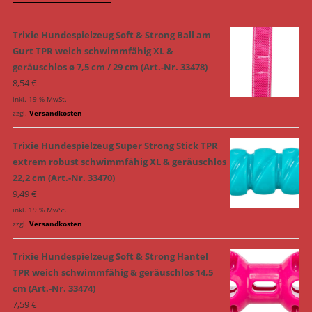
Trixie Hundespielzeug Soft & Strong Ball am
Gurt TPR weich schwimmfähig XL &
geräuschlos ø 7,5 cm / 29 cm (Art.-Nr. 33478)
8,54
€
inkl. 19 % MwSt.
zzgl.
Versandkosten
Trixie Hundespielzeug Super Strong Stick TPR
extrem robust schwimmfähig XL & geräuschlos
22,2 cm (Art.-Nr. 33470)
9,49
€
inkl. 19 % MwSt.
zzgl.
Versandkosten
Trixie Hundespielzeug Soft & Strong Hantel
TPR weich schwimmfähig & geräuschlos 14,5
cm (Art.-Nr. 33474)
7,59
€