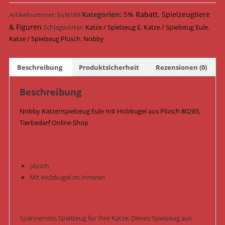
mit
Holzkugel
Kategorien:
5% Rabatt
,
Spielzeugtiere
Artikelnummer:
bvl8189
Plüsch
& Figuren
Schlagwörter:
Katze / Spielzeug E
,
Katze / Spielzeug Eule
,
25
Katze / Spielzeug Plüsch
,
Nobby
cm
80265
Beschreibung
Produktsicherheit
Rezensionen (0)
/
Grün
Beschreibung
Menge
Nobby Katzenspielzeug Eule mit Holzkugel aus Plüsch 80265,
Tierbedarf Online Shop
plüsch
Mit Holzkugel im Inneren
Spannendes Spielzeug für Ihre Katze: Dieses Spielzeug aus