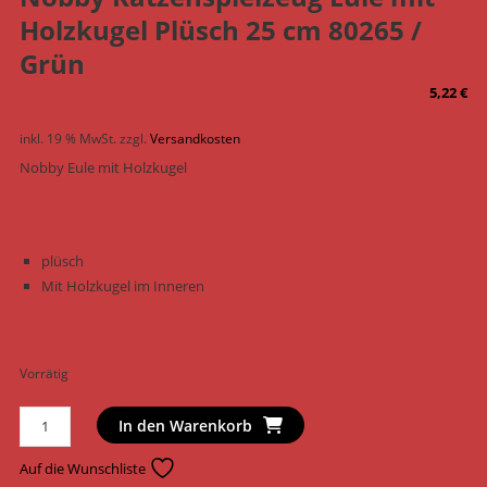
Holzkugel Plüsch 25 cm 80265 /
Grün
5,22
€
inkl. 19 % MwSt.
zzgl.
Versandkosten
Nobby Eule mit Holzkugel
plüsch
Mit Holzkugel im Inneren
Vorrätig
Nobby
In den Warenkorb
Katzenspielzeug
Eule
Auf die Wunschliste