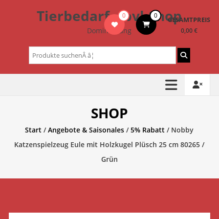
Zum
Tierbedarf – bvl-Shop
0
0
Inhalt
GESAMTPREIS
springen
Dominik Lang
0,00 €
Suchen
nach:
SHOP
Start
/
Angebote & Saisonales
/
5% Rabatt
/ Nobby
Katzenspielzeug Eule mit Holzkugel Plüsch 25 cm 80265 /
Grün