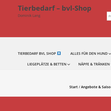
Zum
Tierbedarf – bvl-Shop
Inhalt
Su
springen
Dominik Lang
na
TIERBEDARF BVL SHOP
ALLES FÜR DEN HUND
LIEGEPLÄTZE & BETTEN
NÄPFE & TRÄNKEN
Start
/
Angebote & Saiso