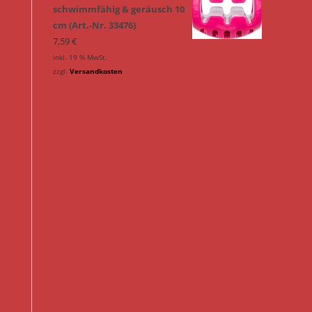
schwimmfähig & geräusch 10
cm (Art.-Nr. 33476)
7,59
€
inkl. 19 % MwSt.
zzgl.
Versandkosten