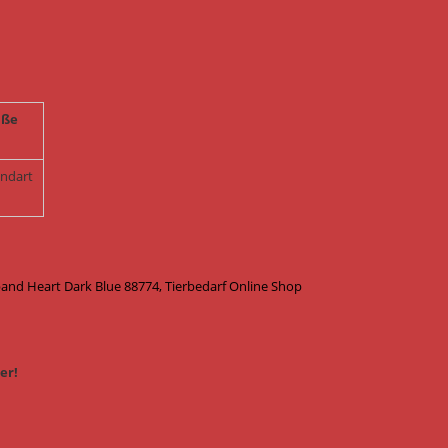
ße
andart
d Heart Dark Blue 88774, Tierbedarf Online Shop
er!