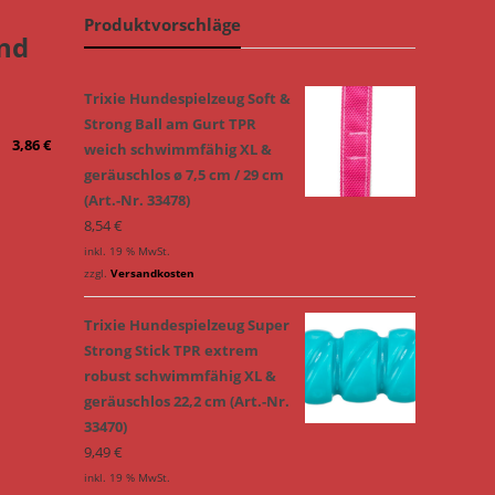
Produktvorschläge
nd
Trixie Hundespielzeug Soft &
Strong Ball am Gurt TPR
3,86
€
weich schwimmfähig XL &
geräuschlos ø 7,5 cm / 29 cm
(Art.-Nr. 33478)
8,54
€
inkl. 19 % MwSt.
zzgl.
Versandkosten
Trixie Hundespielzeug Super
Strong Stick TPR extrem
robust schwimmfähig XL &
geräuschlos 22,2 cm (Art.-Nr.
33470)
9,49
€
inkl. 19 % MwSt.