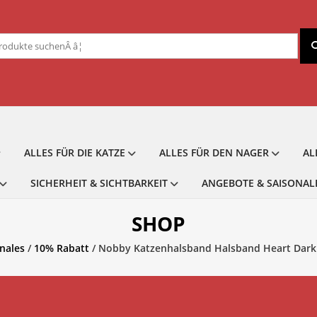
chen
ch:
ALLES FÜR DIE KATZE
ALLES FÜR DEN NAGER
AL
SICHERHEIT & SICHTBARKEIT
ANGEBOTE & SAISONAL
SHOP
nales
/
10% Rabatt
/ Nobby Katzenhalsband Halsband Heart Dark 