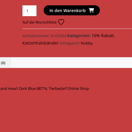
Nobby
In den Warenkorb
Katzenhalsband
Halsband
Auf die Wunschliste
Heart
Dark
Kategorien:
10% Rabatt
,
Artikelnummer:
bvl23024
Blue
Katzenhalsbänder
Schlagwort:
Nobby
88774
/
Dunkelblau
(0)
Menge
d Heart Dark Blue 88774, Tierbedarf Online Shop