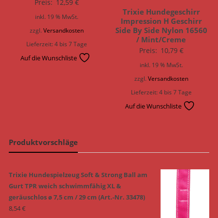
Preis:
12,59
€
Trixie Hundegeschirr
inkl. 19 % MwSt.
Impression H Geschirr
Side By Side Nylon 16560
zzgl.
Versandkosten
/ Mint/Creme
Lieferzeit:
4 bis 7 Tage
Preis:
10,79
€
Auf die Wunschliste
inkl. 19 % MwSt.
zzgl.
Versandkosten
Lieferzeit:
4 bis 7 Tage
Auf die Wunschliste
Produktvorschläge
Trixie Hundespielzeug Soft & Strong Ball am
Gurt TPR weich schwimmfähig XL &
geräuschlos ø 7,5 cm / 29 cm (Art.-Nr. 33478)
8,54
€