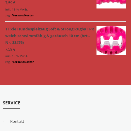
7,59
€
inkl. 19 % MwSt.
zzgl.
Versandkosten
Trixie Hundespielzeug Soft & Strong Rugby TPR
weich schwimmfähig & geräusch 10 cm (Art.-
Nr. 33476)
7,59
€
inkl. 19 % MwSt.
zzgl.
Versandkosten
SERVICE
Kontakt