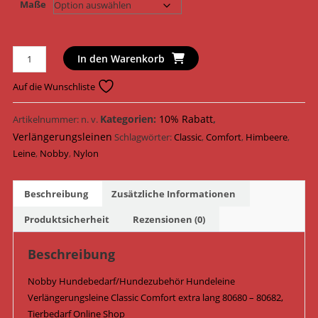
Maße
Nobby
In den Warenkorb
Hundeleine
Verlängerungsleine
Auf die Wunschliste
Classic
Comfort
Kategorien:
10% Rabatt
,
Artikelnummer:
n. v.
extra
Verlängerungsleinen
Schlagwörter:
Classic
,
Comfort
,
Himbeere
,
lang
Leine
,
Nobby
,
Nylon
80680
-
Beschreibung
Zusätzliche Informationen
80682
/
Produktsicherheit
Rezensionen (0)
Himbeere
Menge
Beschreibung
Nobby Hundebedarf/Hundezubehör Hundeleine
Verlängerungsleine Classic Comfort extra lang 80680 – 80682,
Tierbedarf Online Shop