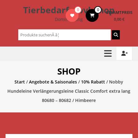
Zum
Tierbedarf – bvl-Shop
0
0
Inhalt
GESAMTPREIS
springen
Dominik Lang
0,00 €
Suchen
nach:
SHOP
Start
/
Angebote & Saisonales
/
10% Rabatt
/ Nobby
Hundeleine Verlängerungsleine Classic Comfort extra lang
80680 – 80682 / Himbeere