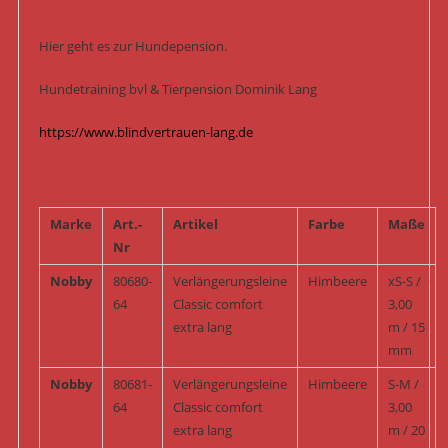
Hier geht es zur Hundepension.
Hundetraining bvl & Tierpension Dominik Lang
https://www.blindvertrauen-lang.de
Marke
Art.-
Artikel
Farbe
Maße
Nr
Nobby
80680-
Verlängerungsleine
Himbeere
xS-S /
64
Classic comfort
3,00
extra lang
m / 15
mm
Nobby
80681-
Verlängerungsleine
Himbeere
S-M /
64
Classic comfort
3,00
extra lang
m / 20