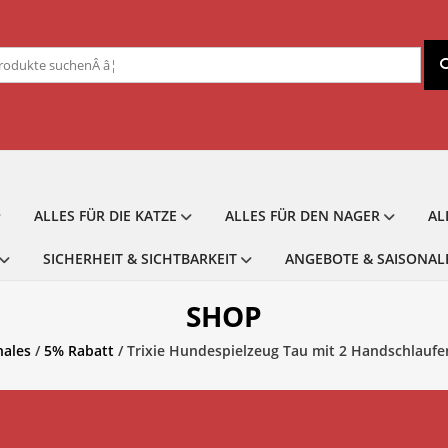
chen
ch:
ALLES FÜR DIE KATZE
ALLES FÜR DEN NAGER
AL
SICHERHEIT & SICHTBARKEIT
ANGEBOTE & SAISONAL
SHOP
nales
/
5% Rabatt
/ Trixie Hundespielzeug Tau mit 2 Handschlauf