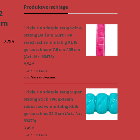
Produktvorschläge
2
cm
Trixie Hundespielzeug Soft &
Strong Ball am Gurt TPR
3,79
€
weich schwimmfähig XL &
geräuschlos ø 7,5 cm / 29 cm
(Art.-Nr. 33478)
8,54
€
inkl. 19 % MwSt.
zzgl.
Versandkosten
Trixie Hundespielzeug Super
Strong Stick TPR extrem
robust schwimmfähig XL &
geräuschlos 22,2 cm (Art.-Nr.
33470)
9,49
€
inkl. 19 % MwSt.