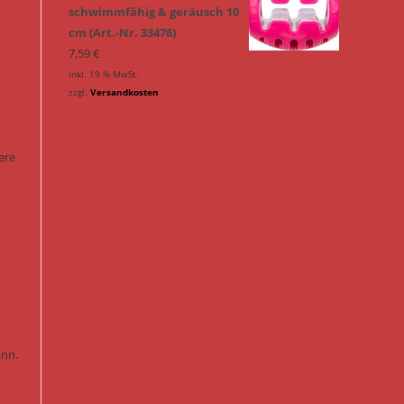
schwimmfähig & geräusch 10
cm (Art.-Nr. 33476)
7,59
€
inkl. 19 % MwSt.
zzgl.
Versandkosten
ere
ann.