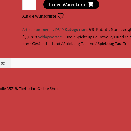
Trixie
In den Warenkorb
Hundespielzeug
Tau
Auf die Wunschliste
mit
2
Kategorien:
5% Rabatt
,
Spielzeug
Artikelnummer:
bvl9519
Handschlaufen
Figuren
Schlagwörter:
Hund / Spielzeug Baumwolle
,
Hund / Sp
Baumwolle
ohne Geräusch
,
Hund / Spielzeug T
,
Hund / Spielzeug Tau
,
Trix
28
cm
35718
(0)
Menge
lle 35718, Tierbedarf Online Shop