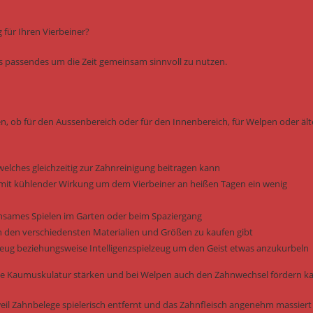
für Ihren Vierbeiner?
was passendes um die Zeit gemeinsam sinnvoll zu nutzen.
en, ob für den Aussenbereich oder für den Innenbereich, für Welpen oder ält
welches gleichzeitig zur Zahnreinigung beitragen kann
it kühlender Wirkung um dem Vierbeiner an heißen Tagen ein wenig
einsames Spielen im Garten oder beim Spaziergang
n den verschiedensten Materialien und Größen zu kaufen gibt
elzeug beziehungsweise Intelligenzspielzeug um den Geist etwas anzukurbeln
e die Kaumuskulatur stärken und bei Welpen auch den Zahnwechsel fördern k
il Zahnbelege spielerisch entfernt und das Zahnfleisch angenehm massiert