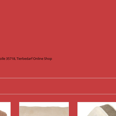
lle 35718, Tierbedarf Online Shop