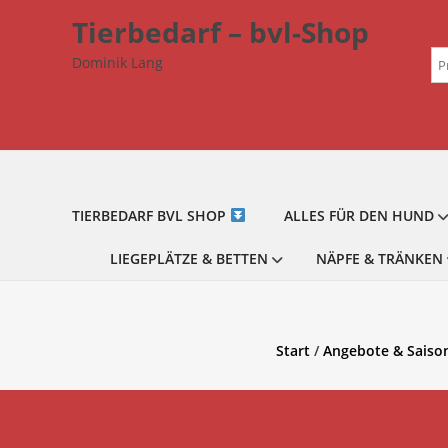
Zum
Tierbedarf – bvl-Shop
Inhalt
Su
springen
Dominik Lang
na
TIERBEDARF BVL SHOP
ALLES FÜR DEN HUND
LIEGEPLÄTZE & BETTEN
NÄPFE & TRÄNKEN
Start
/
Angebote & Saiso