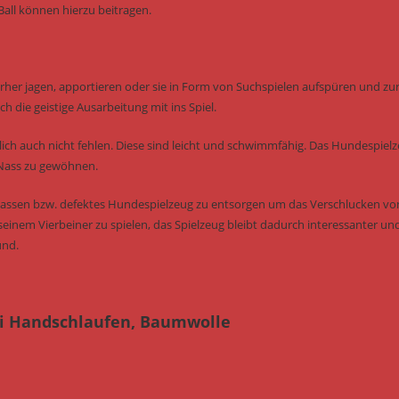
all können hierzu beitragen.
erher jagen, apportieren oder sie in Form von Suchspielen aufspüren und zu
h die geistige Ausarbeitung mit ins Spiel.
ich auch nicht fehlen. Diese sind leicht und schwimmfähig. Das Hundespiel
 Nass zu gewöhnen.
u lassen bzw. defektes Hundespielzeug zu entsorgen um das Verschlucken vo
seinem Vierbeiner zu spielen, das Spielzeug bleibt dadurch interessanter un
und.
ei Handschlaufen, Baumwolle