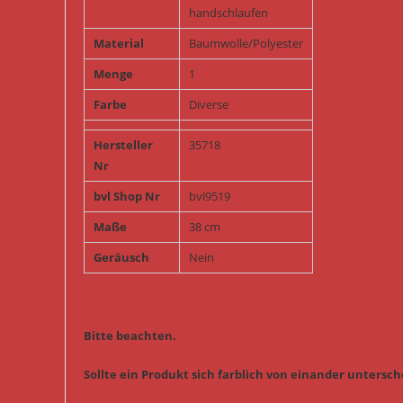
handschlaufen
Material
Baumwolle/Polyester
Menge
1
Farbe
Diverse
Hersteller
35718
Nr
bvl Shop Nr
bvl9519
Maße
38 cm
Geräusch
Nein
Bitte beachten.
Sollte ein Produkt sich farblich von einander untersche