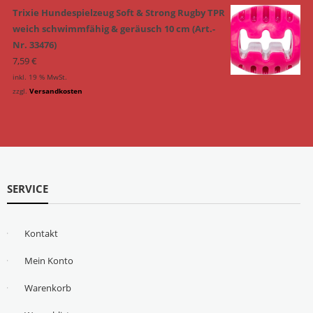
Trixie Hundespielzeug Soft & Strong Rugby TPR
weich schwimmfähig & geräusch 10 cm (Art.-
Nr. 33476)
7,59
€
inkl. 19 % MwSt.
zzgl.
Versandkosten
SERVICE
Kontakt
Mein Konto
Warenkorb