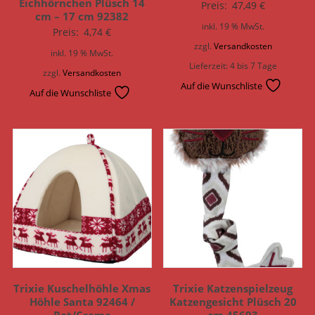
Eichhörnchen Plüsch 14
Preis:
47,49
€
cm – 17 cm 92382
inkl. 19 % MwSt.
Preis:
4,74
€
zzgl.
Versandkosten
inkl. 19 % MwSt.
Lieferzeit:
4 bis 7 Tage
zzgl.
Versandkosten
Auf die Wunschliste
Auf die Wunschliste
Trixie Kuschelhöhle Xmas
Trixie Katzenspielzeug
Höhle Santa 92464 /
Katzengesicht Plüsch 20
Rot/Creme
cm 45693