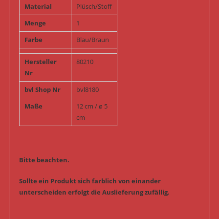
Material
Plüsch/Stoff
Menge
1
Farbe
Blau/Braun
Hersteller
80210
Nr
bvl Shop Nr
bvl8180
Maße
12 cm / ø 5
cm
Bitte beachten.
Sollte ein Produkt sich farblich von einander
unterscheiden erfolgt die Auslieferung zufällig.