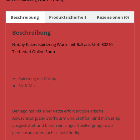
cm
/
Beschreibung
Produktsicherheit
Rezensionen (0)
ø
5
Beschreibung
cm
80210
Nobby Katzenspielzeug Wurm mit Ball aus Stoff 80210,
/
Tierbedarf Online Shop
Blau/Braun
Menge
Spielzeug mit Catnip
Stoff-Mix
Der Jagdinstinkt einer Katze erfordert spielerische
Abwechslung: Der Stoffwurm und Stoffball sind mit Catnip
ausgestattet und bieten ein langes Spielvergnügen, ob
gemeinsam oder auch selbstständig.