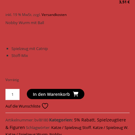
3,51
€
inkl. 19 % MwSt.
zzgl.
Versandkosten
Nobby Wurm mit Ball
Spielzeug mit Catnip
Stoff-Mix
Vorrätig
Nobby
In den Warenkorb
Katzenspielzeug
Wurm
Auf die Wunschliste
mit
Ball
Kategorien:
5% Rabatt
,
Spielzeugtiere
Artikelnummer:
bvl8180
Stoff
& Figuren
Schlagwörter:
Katze / Spielzeug Stoff
,
Katze / Spielzeug W
,
12
Katze / Spielzeug Wurm
,
Nobby