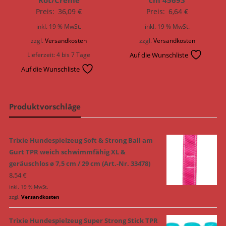
Preis:
36,09
€
Preis:
6,64
€
inkl. 19 % MwSt.
inkl. 19 % MwSt.
zzgl.
Versandkosten
zzgl.
Versandkosten
Lieferzeit:
4 bis 7 Tage
Auf die Wunschliste
Auf die Wunschliste
Produktvorschläge
Trixie Hundespielzeug Soft & Strong Ball am
Gurt TPR weich schwimmfähig XL &
geräuschlos ø 7,5 cm / 29 cm (Art.-Nr. 33478)
8,54
€
inkl. 19 % MwSt.
zzgl.
Versandkosten
Trixie Hundespielzeug Super Strong Stick TPR