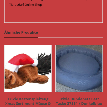
Tierbedarf Online Shop
Ähnliche Produkte
Trixie Katzenspielzeug
Trixie Hundebett Bett
Xmas Sortiment Mäuse &
Tasko 37551 / Dunkelblau