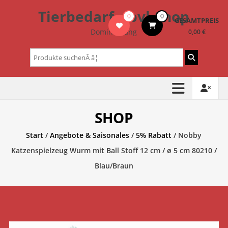
Zum
Tierbedarf – bvl-Shop
0
0
Inhalt
GESAMTPREIS
springen
Dominik Lang
0,00 €
Suchen
nach:
SHOP
Start
/
Angebote & Saisonales
/
5% Rabatt
/ Nobby
Katzenspielzeug Wurm mit Ball Stoff 12 cm / ø 5 cm 80210 /
Blau/Braun