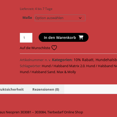
Lieferzeit:
4 bis 7 Tage
Maße
Max
In den Warenkorb
&
Molly
Auf die Wunschliste
Hundehalsband
Smart
Kategorien:
10% Rabatt
,
Hundehalsb
Artikelnummer:
n. v.
ID
Schlagwörter:
Hund / Halsband Matrix 2.0
,
Hund / Halsband N
Matrix
Hund / Halsband Sand
,
Max & Molly
2.0
Halsband
uktsicherheit
Rezensionen (0)
Neopren
303081
-
303084
aus Neopren 303081 – 303084, Tierbedarf Online Shop
/