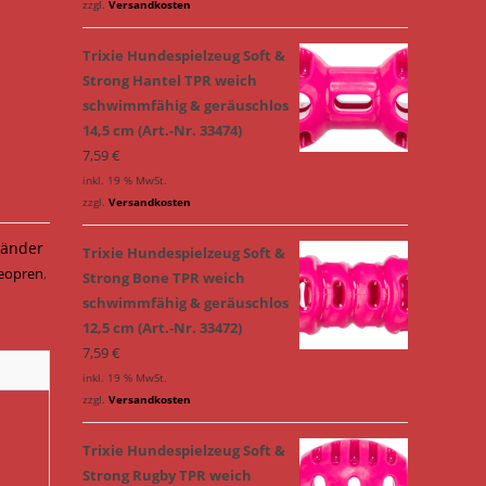
zzgl.
Versandkosten
Trixie Hundespielzeug Soft &
Strong Hantel TPR weich
schwimmfähig & geräuschlos
14,5 cm (Art.-Nr. 33474)
7,59
€
inkl. 19 % MwSt.
zzgl.
Versandkosten
änder
Trixie Hundespielzeug Soft &
eopren
,
Strong Bone TPR weich
schwimmfähig & geräuschlos
12,5 cm (Art.-Nr. 33472)
7,59
€
inkl. 19 % MwSt.
zzgl.
Versandkosten
Trixie Hundespielzeug Soft &
Strong Rugby TPR weich