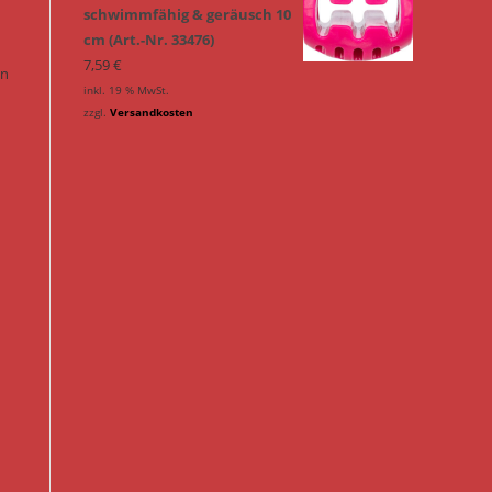
schwimmfähig & geräusch 10
cm (Art.-Nr. 33476)
7,59
€
en
inkl. 19 % MwSt.
zzgl.
Versandkosten