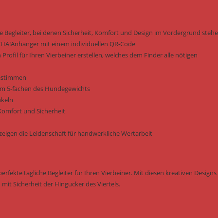
Sand
Menge
e Begleiter, bei denen Sicherheit, Komfort und Design im Vordergrund steh
CHA!Anhänger mit einem individuellen QR-Code
rofil für Ihren Vierbeiner erstellen, welches dem Finder alle nötigen
bestimmen
zum 5-fachen des Hundegewichts
nkeln
Komfort und Sicherheit
zeigen die Leidenschaft für handwerkliche Wertarbeit
rfekte tägliche Begleiter für Ihren Vierbeiner. Mit diesen kreativen Designs
mit Sicherheit der Hingucker des Viertels.