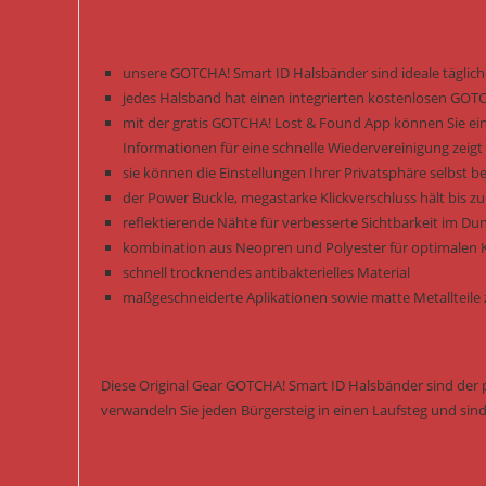
unsere GOTCHA! Smart ID Halsbänder sind ideale täglich
jedes Halsband hat einen integrierten kostenlosen GOT
mit der gratis GOTCHA! Lost & Found App können Sie ein P
Informationen für eine schnelle Wiedervereinigung zeigt
sie können die Einstellungen Ihrer Privatsphäre selbst 
der Power Buckle, megastarke Klickverschluss hält bis 
reflektierende Nähte für verbesserte Sichtbarkeit im Du
kombination aus Neopren und Polyester für optimalen 
schnell trocknendes antibakterielles Material
maßgeschneiderte Aplikationen sowie matte Metallteile 
Diese Original Gear GOTCHA! Smart ID Halsbänder sind der pe
verwandeln Sie jeden Bürgersteig in einen Laufsteg und sind 