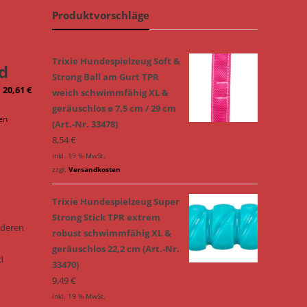
Produktvorschläge
Trixie Hundespielzeug Soft &
d
Strong Ball am Gurt TPR
–
20,61
€
weich schwimmfähig XL &
geräuschlos ø 7,5 cm / 29 cm
en
(Art.-Nr. 33478)
8,54
€
inkl. 19 % MwSt.
zzgl.
Versandkosten
Trixie Hundespielzeug Super
Strong Stick TPR extrem
onderen
robust schwimmfähig XL &
geräuschlos 22,2 cm (Art.-Nr.
d
33470)
9,49
€
inkl. 19 % MwSt.