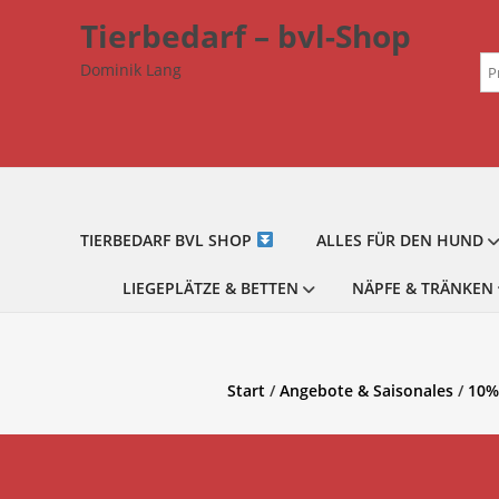
Zum
Tierbedarf – bvl-Shop
Inhalt
Su
springen
Dominik Lang
na
TIERBEDARF BVL SHOP
ALLES FÜR DEN HUND
LIEGEPLÄTZE & BETTEN
NÄPFE & TRÄNKEN
Start
/
Angebote & Saisonales
/
10%