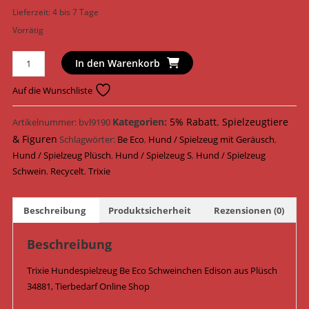
Lieferzeit:
4 bis 7 Tage
Vorrätig
Trixie
In den Warenkorb
Hundespielzeug
Be
Auf die Wunschliste
Eco
Schweinchen
Kategorien:
5% Rabatt
,
Spielzeugtiere
Artikelnummer:
bvl9190
Edison
& Figuren
Schlagwörter:
Be Eco
,
Hund / Spielzeug mit Geräusch
,
Plüsch
Hund / Spielzeug Plüsch
,
Hund / Spielzeug S
,
Hund / Spielzeug
24
Schwein
,
Recycelt
,
Trixie
cm
34881
Beschreibung
Produktsicherheit
Rezensionen (0)
Menge
Beschreibung
Trixie Hundespielzeug Be Eco Schweinchen Edison aus Plüsch
34881, Tierbedarf Online Shop