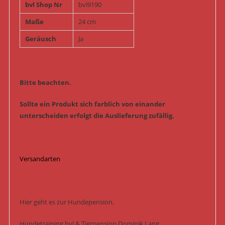
bvl Shop Nr
bvl9190
Maße
24 cm
Geräusch
Ja
Bitte beachten.
Sollte ein Produkt sich farblich von einander
unterscheiden erfolgt die Auslieferung zufällig.
Versandarten
Hier geht es zur Hundepension.
Hundetraining bvl & Tierpension Dominik Lang