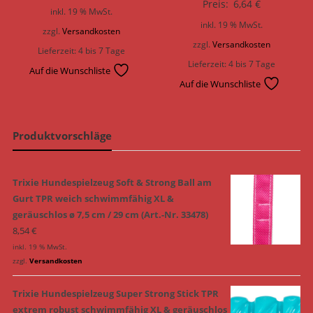
Preis:
6,64
€
inkl. 19 % MwSt.
inkl. 19 % MwSt.
zzgl.
Versandkosten
zzgl.
Versandkosten
Lieferzeit:
4 bis 7 Tage
Lieferzeit:
4 bis 7 Tage
Auf die Wunschliste
Auf die Wunschliste
Produktvorschläge
Trixie Hundespielzeug Soft & Strong Ball am
Gurt TPR weich schwimmfähig XL &
geräuschlos ø 7,5 cm / 29 cm (Art.-Nr. 33478)
8,54
€
inkl. 19 % MwSt.
zzgl.
Versandkosten
Trixie Hundespielzeug Super Strong Stick TPR
extrem robust schwimmfähig XL & geräuschlos