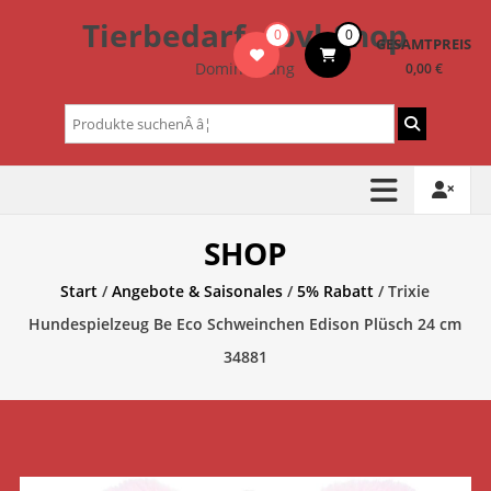
Zum
Tierbedarf – bvl-Shop
0
0
Inhalt
GESAMTPREIS
springen
Dominik Lang
0,00 €
Suchen
nach:
SHOP
Start
/
Angebote & Saisonales
/
5% Rabatt
/ Trixie
Hundespielzeug Be Eco Schweinchen Edison Plüsch 24 cm
34881