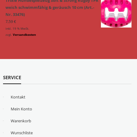
Trixie Hundespielzeug Soft & Strong Rugby TPR
weich schwimmfähig & geräusch 10 cm (Art.-
Nr. 33476)
7,59
€
inkl. 19 % MwSt.
zzgl.
Versandkosten
SERVICE
Kontakt
Mein Konto
Warenkorb
Wunschliste