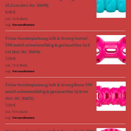
22,2 cm (Art.-Nr. 33470)
9,49
€
inkl. 19 % MwSt.
zzgl.
Versandkosten
Trixie Hundespielzeug Soft & Strong Hantel
TPR weich schwimmfähig & geräuschlos 14,5
cm (Art.-Nr. 33474)
7,59
€
inkl. 19 % MwSt.
zzgl.
Versandkosten
Trixie Hundespielzeug Soft & Strong Bone TPR
weich schwimmfähig & geräuschlos 12,5 cm
(Art.-Nr. 33472)
7,59
€
inkl. 19 % MwSt.
zzgl.
Versandkosten