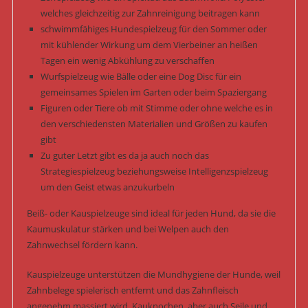
welches gleichzeitig zur Zahnreinigung beitragen kann
schwimmfähiges Hundespielzeug für den Sommer oder
mit kühlender Wirkung um dem Vierbeiner an heißen
Tagen ein wenig Abkühlung zu verschaffen
Wurfspielzeug wie Bälle oder eine Dog Disc für ein
gemeinsames Spielen im Garten oder beim Spaziergang
Figuren oder Tiere ob mit Stimme oder ohne welche es in
den verschiedensten Materialien und Größen zu kaufen
gibt
Zu guter Letzt gibt es da ja auch noch das
Strategiespielzeug beziehungsweise Intelligenzspielzeug
um den Geist etwas anzukurbeln
Beiß- oder Kauspielzeuge sind ideal für jeden Hund, da sie die
Kaumuskulatur stärken und bei Welpen auch den
Zahnwechsel fördern kann.
Kauspielzeuge unterstützen die Mundhygiene der Hunde, weil
Zahnbelege spielerisch entfernt und das Zahnfleisch
angenehm massiert wird. Kauknochen, aber auch Seile und