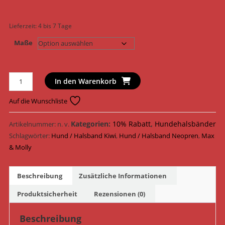
Lieferzeit:
4 bis 7 Tage
Maße
Max
In den Warenkorb
&
Molly
Auf die Wunschliste
Hundehalsband
Original
Kategorien:
10% Rabatt
,
Hundehalsbänder
Artikelnummer:
n. v.
Smart
Schlagwörter:
Hund / Halsband Kiwi
,
Hund / Halsband Neopren
,
Max
ID
& Molly
Halsband
Neopren
Beschreibung
Zusätzliche Informationen
192081
-
Produktsicherheit
Rezensionen (0)
192084
/
Beschreibung