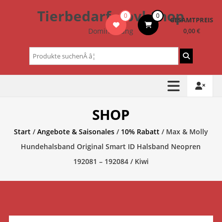
Zum
Tierbedarf – bvl-Shop
0
0
Inhalt
GESAMTPREIS
springen
Dominik Lang
0,00 €
Suchen
nach:
SHOP
Start
/
Angebote & Saisonales
/
10% Rabatt
/ Max & Molly
Hundehalsband Original Smart ID Halsband Neopren
192081 – 192084 / Kiwi