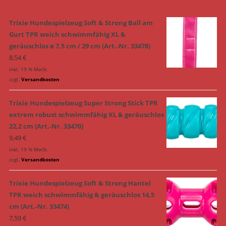
Trixie Hundespielzeug Soft & Strong Ball am
Gurt TPR weich schwimmfähig XL &
geräuschlos ø 7,5 cm / 29 cm (Art.-Nr. 33478)
8,54
€
inkl. 19 % MwSt.
zzgl.
Versandkosten
Trixie Hundespielzeug Super Strong Stick TPR
extrem robust schwimmfähig XL & geräuschlos
22,2 cm (Art.-Nr. 33470)
9,49
€
inkl. 19 % MwSt.
zzgl.
Versandkosten
Trixie Hundespielzeug Soft & Strong Hantel
TPR weich schwimmfähig & geräuschlos 14,5
cm (Art.-Nr. 33474)
7,59
€