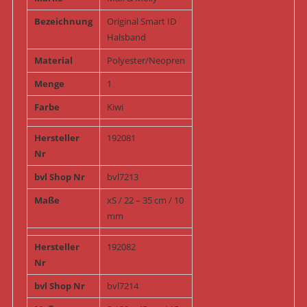
Bezeichnung
Original Smart ID
Halsband
Material
Polyester/Neopren
Menge
1
Farbe
Kiwi
Hersteller
192081
Nr
bvl Shop Nr
bvl7213
Maße
xS / 22 – 35 cm / 10
mm
Hersteller
192082
Nr
bvl Shop Nr
bvl7214