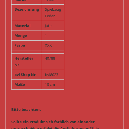
Bezeichnung
Spielzeug
Feder
Material
Jute
Menge
1
Farbe
XXX
Hersteller
40788
Nr
bvl Shop Nr
bvl8023
Maße
13 cm
Bitte beachten.
Sollte ein Produkt sich farblich von einander
unterscheiden erfolgt die Auslieferung zufällig.