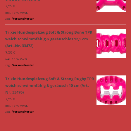
7,59
€
inkl. 19 % MwSt.
zzgl.
Versandkosten
Trixie Hundespielzeug Soft & Strong Bone TPR
weich schwimmfähig & geräuschlos 12,5 cm
(Art.-Nr. 33472)
7,59
€
inkl. 19 % MwSt.
zzgl.
Versandkosten
Trixie Hundespielzeug Soft & Strong Rugby TPR
weich schwimmfähig & geräusch 10 cm (Art.-
Nr. 33476)
7,59
€
inkl. 19 % MwSt.
zzgl.
Versandkosten