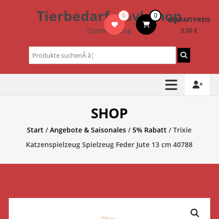
Zum
Tierbedarf – bvl-Shop
0
0
Inhalt
GESAMTPREIS
springen
Dominik Lang
0,00 €
Suchen
nach:
SHOP
Start
/
Angebote & Saisonales
/
5% Rabatt
/ Trixie
Katzenspielzeug Spielzeug Feder Jute 13 cm 40788