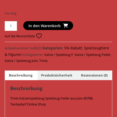
Vorrätig
Trixie
In den Warenkorb
Katzenspielzeug
Spielzeug
Auf die Wunschliste
Feder
Jute
Kategorien:
5% Rabatt
,
Spielzeugtiere
Artikelnummer:
bvl8023
13
& Figuren
Schlagwörter:
Katze / Spielzeug F
,
Katze / Spielzeug Feder
,
cm
Katze / Spielzeug Jute
,
Trixie
40788
Menge
Beschreibung
Produktsicherheit
Rezensionen (0)
Beschreibung
Trixie Katzenspielzeug Spielzeug Feder aus Jute 40788,
Tierbedarf Online Shop