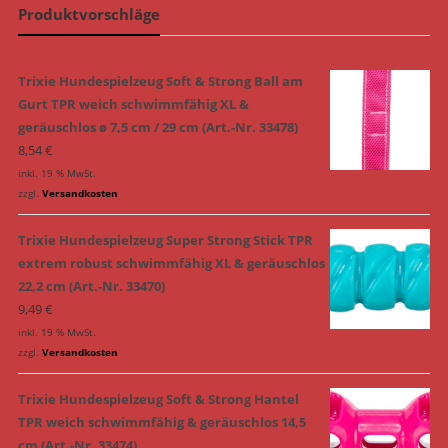
Produktvorschläge
Trixie Hundespielzeug Soft & Strong Ball am
Gurt TPR weich schwimmfähig XL &
geräuschlos ø 7,5 cm / 29 cm (Art.-Nr. 33478)
8,54
€
inkl. 19 % MwSt.
zzgl.
Versandkosten
Trixie Hundespielzeug Super Strong Stick TPR
extrem robust schwimmfähig XL & geräuschlos
22,2 cm (Art.-Nr. 33470)
9,49
€
inkl. 19 % MwSt.
zzgl.
Versandkosten
Trixie Hundespielzeug Soft & Strong Hantel
TPR weich schwimmfähig & geräuschlos 14,5
cm (Art.-Nr. 33474)