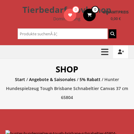
Zum
Tierbedarf – bvl-Shop
0
0
Inhalt
GESAMTPREIS
springen
Dominik Lang
0,00 €
Suchen
nach:
SHOP
Start
/
Angebote & Saisonales
/
5% Rabatt
/ Hunter
Hundespielzeug Tough Brisbane Schnabeltier Canvas 37 cm
65804