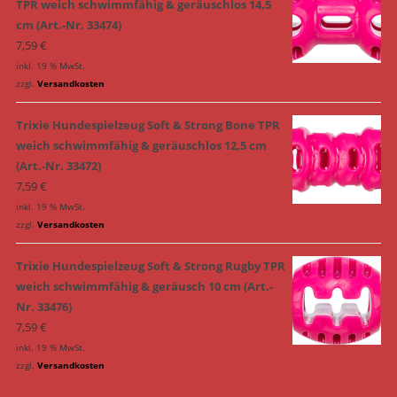
TPR weich schwimmfähig & geräuschlos 14,5
cm (Art.-Nr. 33474)
7,59
€
inkl. 19 % MwSt.
zzgl.
Versandkosten
Trixie Hundespielzeug Soft & Strong Bone TPR
weich schwimmfähig & geräuschlos 12,5 cm
(Art.-Nr. 33472)
7,59
€
inkl. 19 % MwSt.
zzgl.
Versandkosten
Trixie Hundespielzeug Soft & Strong Rugby TPR
weich schwimmfähig & geräusch 10 cm (Art.-
Nr. 33476)
7,59
€
inkl. 19 % MwSt.
zzgl.
Versandkosten