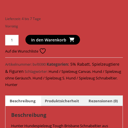
Lieferzeit:
4 bis 7 Tage
Vorrätig
Hunter
In den Warenkorb
Hundespielzeug
Tough
Auf die Wunschliste
Brisbane
Schnabeltier
Kategorien:
5% Rabatt
,
Spielzeugtiere
Artikelnummer:
bvl9390
Canvas
& Figuren
Schlagwörter:
Hund / Spielzeug Canvas
,
Hund / Spielzeug
37
ohne Geräusch
,
Hund / Spielzeug S
,
Hund / Spielzeug Schnabeltier
,
cm
Hunter
65804
Menge
Beschreibung
Produktsicherheit
Rezensionen (0)
Beschreibung
Hunter Hundespielzeug Tough Brisbane Schnabeltier aus