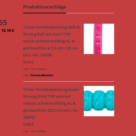
Produktvorschläge
65
Trixie Hundespielzeug Soft &
15,19
€
Strong Ball am Gurt TPR
weich schwimmfähig XL &
geräuschlos ø 7,5 cm / 29 cm
(Art.-Nr. 33478)
8,54
€
inkl. 19 % MwSt.
zzgl.
Versandkosten
Trixie Hundespielzeug Super
Strong Stick TPR extrem
robust schwimmfähig XL &
geräuschlos 22,2 cm (Art.-Nr.
33470)
9,49
€
inkl. 19 % MwSt.