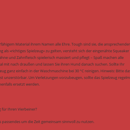
ähigem Material ihrem Namen alle Ehre. Tough sind sie, die ansprechende
 als »richtiges Spielzeug« zu gelten, versteht sich der eingenähte Squeaker
hne und Zahnfleisch spielerisch massiert und pflegt – Spaß machen alle
al mit nach draußen und lassen Sie ihren Hund danach suchen. Sollte Ihr
g ganz einfach in der Waschmaschine bei 30 °C reinigen. Hinweis: Bitte da
g ist unzerstörbar. Um Verletzungen vorzubeugen, sollte das Spielzeug regel
enfalls ersetzt werden.
für Ihren Vierbeiner?
was passendes um die Zeit gemeinsam sinnvoll zu nutzen.