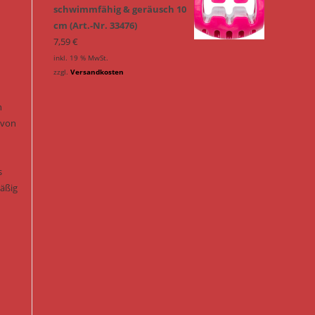
schwimmfähig & geräusch 10
cm (Art.-Nr. 33476)
7,59
€
inkl. 19 % MwSt.
zzgl.
Versandkosten
n
 von
s
mäßig