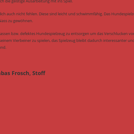
h die geistige Ausarbeitung mit ins Spiel.
ich auch nicht fehlen. Diese sind leicht und schwimmfähig. Das Hundespiel
 Nass zu gewöhnen.
u lassen bzw. defektes Hundespielzeug zu entsorgen um das Verschlucken vo
seinem Vierbeiner zu spielen, das Spielzeug bleibt dadurch interessanter un
und.
as Frosch, Stoff