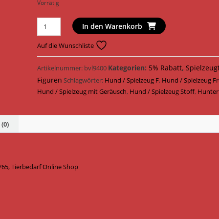
Vorrätig
Hunter
In den Warenkorb
Hundespielzeug
Tough
Auf die Wunschliste
Pombas
Frosch
Kategorien:
5% Rabatt
,
Spielzeug
Artikelnummer:
bvl9400
Stoff
Figuren
Schlagwörter:
Hund / Spielzeug F
,
Hund / Spielzeug F
33
Hund / Spielzeug mit Geräusch
,
Hund / Spielzeug Stoff
,
Hunter
cm
67765
Menge
(0)
65, Tierbedarf Online Shop