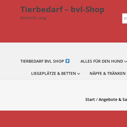
Zum
Tierbedarf – bvl-Shop
Inhalt
Su
springen
Dominik Lang
na
TIERBEDARF BVL SHOP
ALLES FÜR DEN HUND
LIEGEPLÄTZE & BETTEN
NÄPFE & TRÄNKEN
Start
/
Angebote & Sa