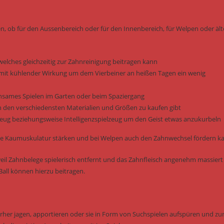
en, ob für den Aussenbereich oder für den Innenbereich, für Welpen oder ält
welches gleichzeitig zur Zahnreinigung beitragen kann
it kühlender Wirkung um dem Vierbeiner an heißen Tagen ein wenig
einsames Spielen im Garten oder beim Spaziergang
n den verschiedensten Materialien und Größen zu kaufen gibt
elzeug beziehungsweise Intelligenzspielzeug um den Geist etwas anzukurbeln
e die Kaumuskulatur stärken und bei Welpen auch den Zahnwechsel fördern k
il Zahnbelege spielerisch entfernt und das Zahnfleisch angenehm massiert
all können hierzu beitragen.
erher jagen, apportieren oder sie in Form von Suchspielen aufspüren und zu