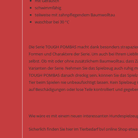
mit Geräusch
schwimmfähig
teilweise mit zahnpflegendem Baumwolltau
waschbar bei 30 °C
Die Serie TOUGH POMBAS macht dank besonders strapazierf
Formen und Charaktere der Serie. Um auch bei Ihrem Liebling
selbst. Ob mit oder ohne zusätzlichem Baumwolltau, dass Zä
Varianten der Serie. Nehmen Sie das Spielzeug auch ruhig m
TOUGH POMBAS danach dreckig sein, können Sie das Spielzeu
Tier beim Spielen nie unbeaufsichtigt lassen. Kein Spielzeu
auf Beschädigungen oder lose Teile kontrolliert und gegeben
Wie wäre es mit einem neuen interessanten Hundespielzeug 
Sicherlich finden Sie hier im Tierbedarf bvl online Shop et