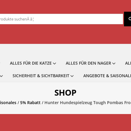
chen
ch:
ALLES FÜR DIE KATZE
ALLES FÜR DEN NAGER
AL
SICHERHEIT & SICHTBARKEIT
ANGEBOTE & SAISONAL
SHOP
isonales
/
5% Rabatt
/ Hunter Hundespielzeug Tough Pombas Fros