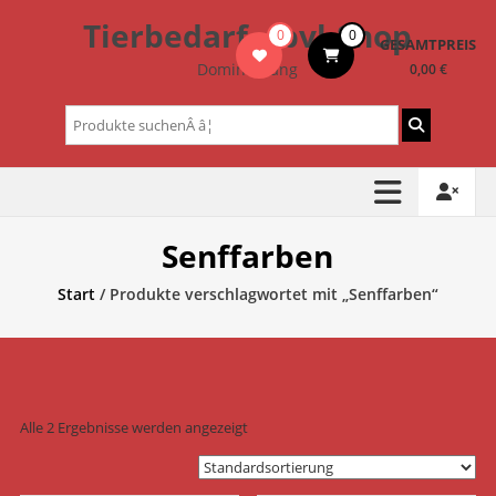
Zum
Tierbedarf – bvl-Shop
0
0
Inhalt
GESAMTPREIS
springen
Dominik Lang
0,00 €
Suchen
nach:
Senffarben
Start
/ Produkte verschlagwortet mit „Senffarben“
Alle 2 Ergebnisse werden angezeigt