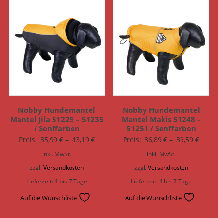
Nobby Hundemantel
Nobby Hundemantel
Mantel Jila 51229 – 51235
Mantel Makis 51248 –
/ Senffarben
51251 / Senffarben
Preis:
35,99
€
–
43,19
€
Preis:
36,89
€
–
39,59
€
inkl. MwSt.
inkl. MwSt.
zzgl.
Versandkosten
zzgl.
Versandkosten
Lieferzeit:
4 bis 7 Tage
Lieferzeit:
4 bis 7 Tage
Auf die Wunschliste
Auf die Wunschliste