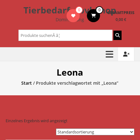
Zum
Tierbedarf – bvl-Shop
0
0
Inhalt
GESAMTPREIS
springen
Dominik Lang
0,00 €
Suchen
nach:
Leona
Start
/ Produkte verschlagwortet mit „Leona“
Einzelnes Ergebnis wird angezeigt