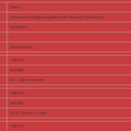
Trixie
Premium Verlängerungsleine mit Neopren Polsterung
Gurtband
1
Ozean/Grafit
1987412
bvl5486
xS / 2,00 m / 10 mm
1987512
bvl5490
xS-S / 2,00 m / 15 mm
1987712