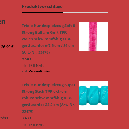
Produktvorschläge
en
Trixie Hundespielzeug Soft &
–
Strong Ball am Gurt TPR
weich schwimmfähig XL &
geräuschlos ø 7,5 cm / 29 cm
–
26,99
€
(Art.-Nr. 33478)
8,54
€
inkl. 19 % MwSt.
zzgl.
Versandkosten
Trixie Hundespielzeug Super
Strong Stick TPR extrem
robust schwimmfähig XL &
geräuschlos 22,2 cm (Art.-Nr.
33470)
ashers
9,49
€
inkl. 19 % MwSt.