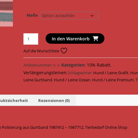
Maße
Trixie
In den Warenkorb
Hundeleine
Premium
Auf die Wunschliste
Verlängerungsleine
mit
Kategorien:
10% Rabatt
,
Artikelnummer:
n. v.
Neopren
Verlängerungsleinen
Schlagwörter:
Hund / Leine Grafit
,
Hun
Polsterung
Leine Gurtband
,
Hund / Leine Ozean
,
Hund / Leine Premium
,
T
Gurtband
1987412
-
uktsicherheit
Rezensionen (0)
1987712
/
Ozean/Grafit
 Polsterung aus Gurtband 1987412 – 1987712, Tierbedarf Online Shop
Menge