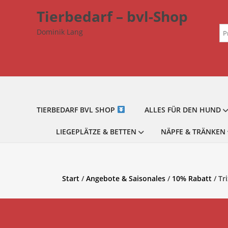
Zum
Tierbedarf – bvl-Shop
Inhalt
Su
springen
Dominik Lang
na
TIERBEDARF BVL SHOP
ALLES FÜR DEN HUND
LIEGEPLÄTZE & BETTEN
NÄPFE & TRÄNKEN
Start
/
Angebote & Saisonales
/
10% Rabatt
/ Tr