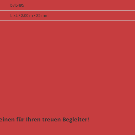
bvl5495
L-xL / 2,00 m / 25 mm
einen für Ihren treuen Begleiter!