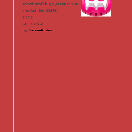
schwimmfähig & geräusch 10
cm (Art.-Nr. 33476)
7,59
€
inkl. 19 % MwSt.
zzgl.
Versandkosten