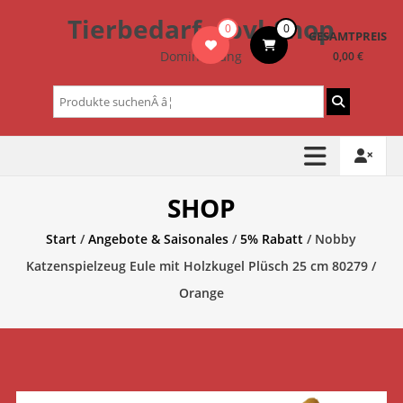
Zum
Tierbedarf – bvl-Shop
0
0
Inhalt
GESAMTPREIS
springen
Dominik Lang
0,00 €
Suchen
nach:
SHOP
Start
/
Angebote & Saisonales
/
5% Rabatt
/ Nobby
Katzenspielzeug Eule mit Holzkugel Plüsch 25 cm 80279 /
Orange