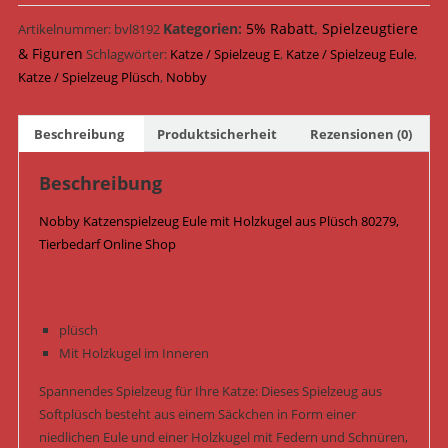
mit
Holzkugel
Kategorien:
5% Rabatt
,
Spielzeugtiere
Artikelnummer:
bvl8192
Plüsch
& Figuren
Schlagwörter:
Katze / Spielzeug E
,
Katze / Spielzeug Eule
,
25
Katze / Spielzeug Plüsch
,
Nobby
cm
80279
Beschreibung
Produktsicherheit
Rezensionen (0)
/
Orange
Beschreibung
Menge
Nobby Katzenspielzeug Eule mit Holzkugel aus Plüsch 80279,
Tierbedarf Online Shop
plüsch
Mit Holzkugel im Inneren
Spannendes Spielzeug für Ihre Katze: Dieses Spielzeug aus
Softplüsch besteht aus einem Säckchen in Form einer
niedlichen Eule und einer Holzkugel mit Federn und Schnüren,