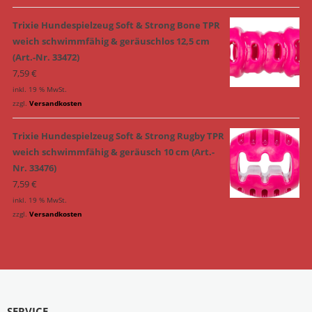
Trixie Hundespielzeug Soft & Strong Bone TPR
weich schwimmfähig & geräuschlos 12,5 cm
(Art.-Nr. 33472)
7,59
€
inkl. 19 % MwSt.
zzgl.
Versandkosten
Trixie Hundespielzeug Soft & Strong Rugby TPR
weich schwimmfähig & geräusch 10 cm (Art.-
Nr. 33476)
7,59
€
inkl. 19 % MwSt.
zzgl.
Versandkosten
SERVICE