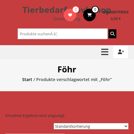
Zum
Tierbedarf – bvl-Shop
0
0
Inhalt
GESAMTPREIS
springen
Dominik Lang
0,00 €
Suchen
nach:
Föhr
Start
/ Produkte verschlagwortet mit „Föhr“
Einzelnes Ergebnis wird angezeigt