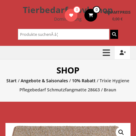
Zum
Tierbedarf – bvl-Shop
0
0
Inhalt
GESAMTPREIS
springen
Dominik Lang
0,00 €
Suchen
nach:
SHOP
Start
/
Angebote & Saisonales
/
10% Rabatt
/ Trixie Hygiene
Pflegebedarf Schmutzfangmatte 28663 / Braun