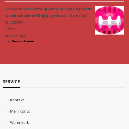
Trixie Hundespielzeug Soft & Strong Rugby TPR
weich schwimmfähig & geräusch 10 cm (Art.-
Nr. 33476)
7,59
€
inkl. 19 % MwSt.
zzgl.
Versandkosten
SERVICE
Kontakt
Mein Konto
Warenkorb