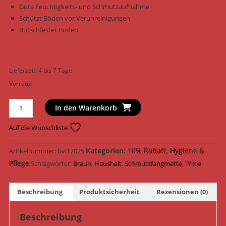
Gute Feuchtigkeits- und Schmutzaufnahme
Schützt Böden vor Verunreinigungen
Rutschfester Boden
Lieferzeit:
4 bis 7 Tage
Vorrätig
Trixie
In den Warenkorb
Hygiene
Pflegebedarf
Auf die Wunschliste
Schmutzfangmatte
28663
Kategorien:
10% Rabatt
,
Hygiene &
Artikelnummer:
bvl17025
/
Pflege
Schlagwörter:
Braun
,
Haushalt
,
Schmutzfangmatte
,
Trixie
Braun
Menge
Beschreibung
Produktsicherheit
Rezensionen (0)
Beschreibung