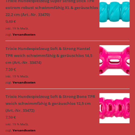
Trixie Hundespielzeug Super Strong Stick TPR
extrem robust schwimmfähig XL & geräuschlos
22,2 cm (Art.-Nr. 33470)
9,49
€
inkl. 19 % MwSt.
zzgl.
Versandkosten
Trixie Hundespielzeug Soft & Strong Hantel
TPR weich schwimmfähig & geräuschlos 14,5
cm (Art.-Nr. 33474)
7,59
€
inkl. 19 % MwSt.
zzgl.
Versandkosten
Trixie Hundespielzeug Soft & Strong Bone TPR
weich schwimmfähig & geräuschlos 12,5 cm
(Art.-Nr. 33472)
7,59
€
inkl. 19 % MwSt.
zzgl.
Versandkosten