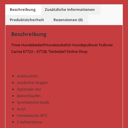
/
Beschreibung
Zusätzliche Informationen
Blau
Menge
Produktsicherheit
Rezensionen (0)
Beschreibung
Trixie Hundebedarf/Hundezubehör Hundepullover Pullover
Carnia 67723 – 67728, Tierbedarf Online Shop
Anleinschlitz
modischer Kragen
Optimaler Sitz
Beinschlaufen
Synthetische Wolle
Acryl
Handwäsche 30ºC
2 Gefriersterne