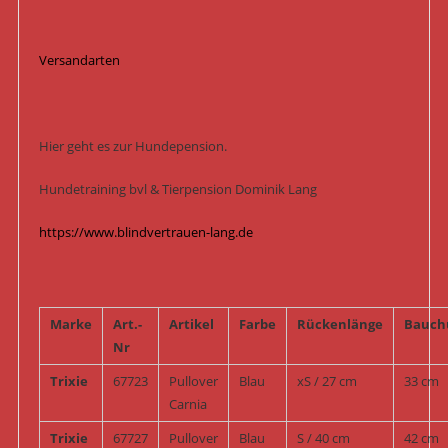
Versandarten
Hier geht es zur Hundepension.
Hundetraining bvl & Tierpension Dominik Lang
https://www.blindvertrauen-lang.de
Marke
Art.-
Artikel
Farbe
Rückenlänge
Bauch
Nr
Trixie
67723
Pullover
Blau
xS / 27 cm
33 cm
Carnia
Trixie
67727
Pullover
Blau
S / 40 cm
42 cm