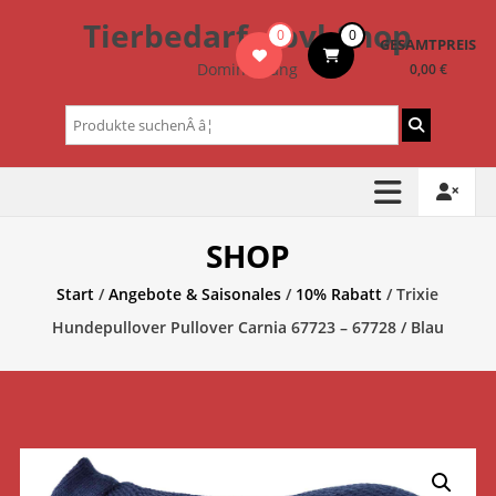
Zum
Tierbedarf – bvl-Shop
0
0
Inhalt
GESAMTPREIS
springen
Dominik Lang
0,00 €
Suchen
nach:
SHOP
Start
/
Angebote & Saisonales
/
10% Rabatt
/ Trixie
Hundepullover Pullover Carnia 67723 – 67728 / Blau