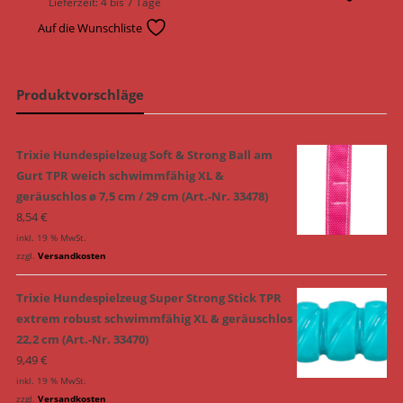
Lieferzeit:
4 bis 7 Tage
Auf die Wunschliste
Produktvorschläge
Trixie Hundespielzeug Soft & Strong Ball am
Gurt TPR weich schwimmfähig XL &
geräuschlos ø 7,5 cm / 29 cm (Art.-Nr. 33478)
8,54
€
inkl. 19 % MwSt.
zzgl.
Versandkosten
Trixie Hundespielzeug Super Strong Stick TPR
extrem robust schwimmfähig XL & geräuschlos
22,2 cm (Art.-Nr. 33470)
9,49
€
inkl. 19 % MwSt.
zzgl.
Versandkosten