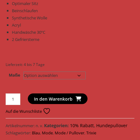
Optimaler Sitz
Beinschlaufen
Synthetische Wolle
Acryl
Handwäsche 30ºC
2 Gefriersterne
Lieferzeit:
4 bis 7 Tage
Maße
Trixie
In den Warenkorb
Hundepullover
Pullover
Auf die Wunschliste
Carnia
67723
Kategorien:
10% Rabatt
,
Hundepullover
Artikelnummer:
n. v.
-
Schlagwörter:
Blau
,
Mode
,
Mode / Pullover
,
Trixie
67728