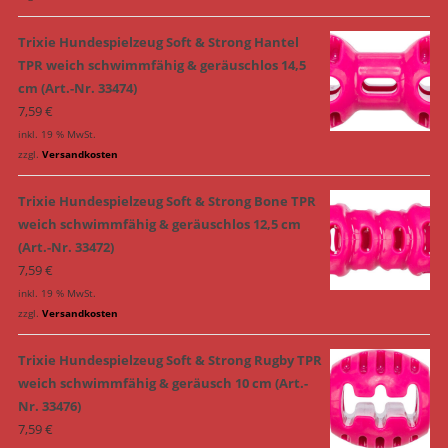
Trixie Hundespielzeug Soft & Strong Hantel
TPR weich schwimmfähig & geräuschlos 14,5
cm (Art.-Nr. 33474)
7,59
€
inkl. 19 % MwSt.
zzgl.
Versandkosten
Trixie Hundespielzeug Soft & Strong Bone TPR
weich schwimmfähig & geräuschlos 12,5 cm
(Art.-Nr. 33472)
7,59
€
inkl. 19 % MwSt.
zzgl.
Versandkosten
Trixie Hundespielzeug Soft & Strong Rugby TPR
weich schwimmfähig & geräusch 10 cm (Art.-
Nr. 33476)
7,59
€