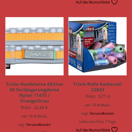
Auf die Wunschliste
Trixie Hundeleine Edition
Trixie Rolle Kotbeutel
40 Verlängerungsleine
22843
Nylon 11475 /
Preis:
0,71
€
Orange/Grau
inkl. 19 % MwSt.
Preis:
22,49
€
zzgl.
Versandkosten
inkl. 19 % MwSt.
Lieferzeit:
4 bis 7 Tage
zzgl.
Versandkosten
Auf die Wunschliste