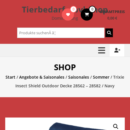
Zum
Tierbedarf – bvl-Shop
0
0
Inhalt
GESAMTPREIS
springen
Dominik Lang
0,00 €
Suchen
nach:
SHOP
Start
/
Angebote & Saisonales
/
Saisonales
/
Sommer
/ Trixie
Insect Shield Outdoor Decke 28562 – 28582 / Navy