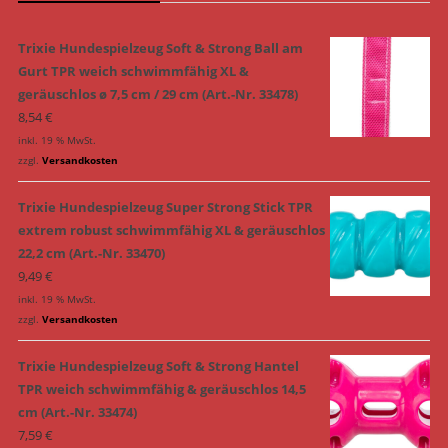
Trixie Hundespielzeug Soft & Strong Ball am
Gurt TPR weich schwimmfähig XL &
geräuschlos ø 7,5 cm / 29 cm (Art.-Nr. 33478)
8,54
€
inkl. 19 % MwSt.
zzgl.
Versandkosten
Trixie Hundespielzeug Super Strong Stick TPR
extrem robust schwimmfähig XL & geräuschlos
22,2 cm (Art.-Nr. 33470)
9,49
€
inkl. 19 % MwSt.
zzgl.
Versandkosten
Trixie Hundespielzeug Soft & Strong Hantel
TPR weich schwimmfähig & geräuschlos 14,5
cm (Art.-Nr. 33474)
7,59
€