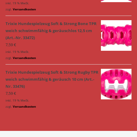
inkl. 19 % MwSt.
zzgl.
Versandkosten
Trixie Hundespielzeug Soft & Strong Bone TPR
weich schwimmfähig & geräuschlos 12,5 cm
(Art.-Nr. 33472)
7,59
€
inkl. 19 % MwSt.
zzgl.
Versandkosten
Trixie Hundespielzeug Soft & Strong Rugby TPR
weich schwimmfähig & geräusch 10 cm (Art.-
Nr. 33476)
7,59
€
inkl. 19 % MwSt.
zzgl.
Versandkosten