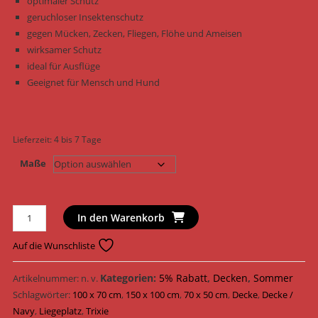
optimaler Schutz
geruchloser Insektenschutz
gegen Mücken, Zecken, Fliegen, Flöhe und Ameisen
wirksamer Schutz
ideal für Ausflüge
Geeignet für Mensch und Hund
Lieferzeit:
4 bis 7 Tage
Maße
Trixie
In den Warenkorb
Insect
Shield
Auf die Wunschliste
Outdoor
Decke
Kategorien:
5% Rabatt
,
Decken
,
Sommer
Artikelnummer:
n. v.
28562
Schlagwörter:
100 x 70 cm
,
150 x 100 cm
,
70 x 50 cm
,
Decke
,
Decke /
-
Navy
,
Liegeplatz
,
Trixie