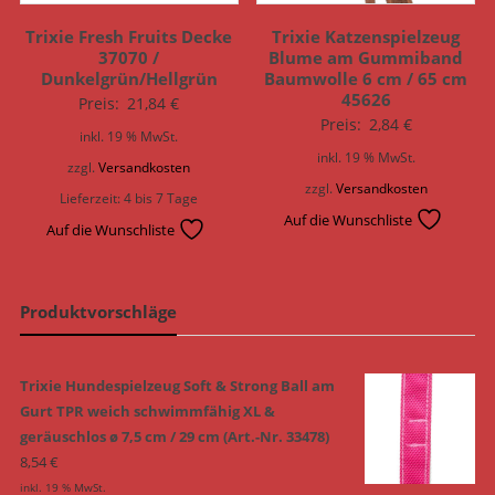
Trixie Fresh Fruits Decke
Trixie Katzenspielzeug
37070 /
Blume am Gummiband
Dunkelgrün/Hellgrün
Baumwolle 6 cm / 65 cm
45626
Preis:
21,84
€
Preis:
2,84
€
inkl. 19 % MwSt.
inkl. 19 % MwSt.
zzgl.
Versandkosten
zzgl.
Versandkosten
Lieferzeit:
4 bis 7 Tage
Auf die Wunschliste
Auf die Wunschliste
Produktvorschläge
Trixie Hundespielzeug Soft & Strong Ball am
Gurt TPR weich schwimmfähig XL &
geräuschlos ø 7,5 cm / 29 cm (Art.-Nr. 33478)
8,54
€
inkl. 19 % MwSt.