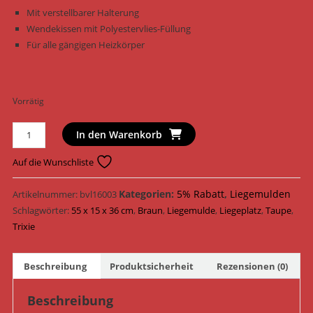
Mit verstellbarer Halterung
Wendekissen mit Polyestervlies-Füllung
Für alle gängigen Heizkörper
Vorrätig
Trixie
In den Warenkorb
Liegemulde
Kuschelsack
Auf die Wunschliste
XXL
für
Kategorien:
5% Rabatt
,
Liegemulden
Artikelnummer:
bvl16003
Heizkörper
Schlagwörter:
55 x 15 x 36 cm
,
Braun
,
Liegemulde
,
Liegeplatz
,
Taupe
,
43139
Trixie
/
Braun/Taupe
Beschreibung
Produktsicherheit
Rezensionen (0)
Menge
Beschreibung