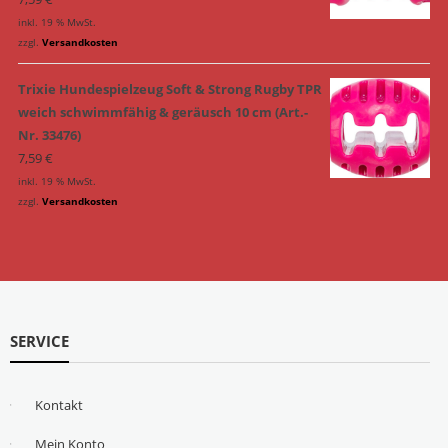
inkl. 19 % MwSt.
zzgl.
Versandkosten
Trixie Hundespielzeug Soft & Strong Rugby TPR
weich schwimmfähig & geräusch 10 cm (Art.-
Nr. 33476)
7,59
€
inkl. 19 % MwSt.
zzgl.
Versandkosten
SERVICE
Kontakt
Mein Konto