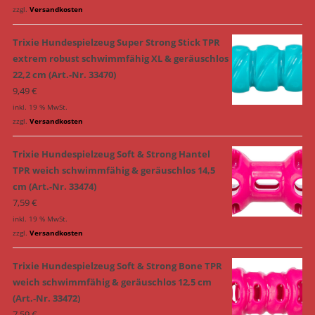
zzgl.
Versandkosten
Trixie Hundespielzeug Super Strong Stick TPR
extrem robust schwimmfähig XL & geräuschlos
22,2 cm (Art.-Nr. 33470)
9,49
€
inkl. 19 % MwSt.
zzgl.
Versandkosten
Trixie Hundespielzeug Soft & Strong Hantel
TPR weich schwimmfähig & geräuschlos 14,5
cm (Art.-Nr. 33474)
7,59
€
inkl. 19 % MwSt.
zzgl.
Versandkosten
Trixie Hundespielzeug Soft & Strong Bone TPR
weich schwimmfähig & geräuschlos 12,5 cm
(Art.-Nr. 33472)
7,59
€