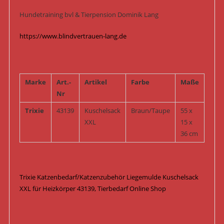
Hundetraining bvl & Tierpension Dominik Lang
https://www.blindvertrauen-lang.de
Marke
Art.-
Artikel
Farbe
Maße
Nr
Trixie
43139
Kuschelsack
Braun/Taupe
55 x
XXL
15 x
36 cm
Trixie Katzenbedarf/Katzenzubehör Liegemulde Kuschelsack
XXL für Heizkörper 43139, Tierbedarf Online Shop