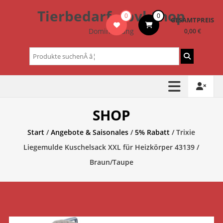
Zum
Tierbedarf – bvl-Shop
0
0
Inhalt
GESAMTPREIS
springen
Dominik Lang
0,00 €
Suchen
nach:
SHOP
Start
/
Angebote & Saisonales
/
5% Rabatt
/ Trixie
Liegemulde Kuschelsack XXL für Heizkörper 43139 /
Braun/Taupe