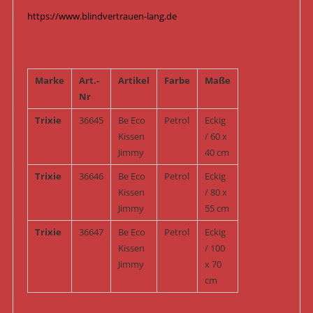
https://www.blindvertrauen-lang.de
Marke
Art.-
Artikel
Farbe
Maße
Nr
Trixie
36645
Be Eco
Petrol
Eckig
Kissen
/ 60 x
Jimmy
40 cm
Trixie
36646
Be Eco
Petrol
Eckig
Kissen
/ 80 x
Jimmy
55 cm
Trixie
36647
Be Eco
Petrol
Eckig
Kissen
/ 100
Jimmy
x 70
cm