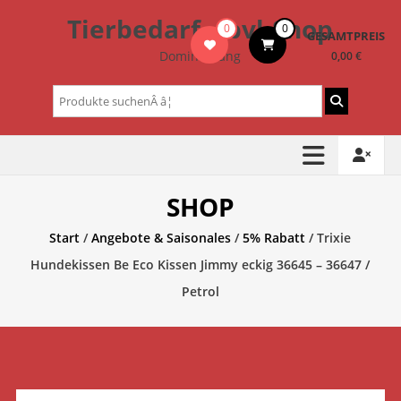
Zum
Tierbedarf – bvl-Shop
0
0
Inhalt
GESAMTPREIS
springen
Dominik Lang
0,00 €
Suchen
nach:
SHOP
Start
/
Angebote & Saisonales
/
5% Rabatt
/ Trixie
Hundekissen Be Eco Kissen Jimmy eckig 36645 – 36647 /
Petrol