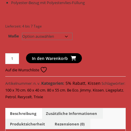
Polyester-Bezug mit Polyestervlies-Füllung
Lieferzeit:
4 bis 7 Tage
Maße
Trixie
In den Warenkorb
Hundekissen
Be
Auf die Wunschliste
Eco
Kissen
Kategorien:
5% Rabatt
,
Kissen
Artikelnummer:
n. v.
Schlagwörter:
Jimmy
100 x 70 cm
,
60 x 40 cm
,
80 x 55 cm
,
Be Eco
,
Jimmy
,
Kissen
,
Liegeplatz
,
eckig
Petrol
,
Recycelt
,
Trixie
36645
-
Beschreibung
Zusätzliche Informationen
36647
/
Produktsicherheit
Rezensionen (0)
Petrol