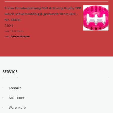
Trixie Hundespielzeug Soft & Strong Rugby TPR
weich schwimmfähig & geräusch 10 cm (Art.-
Nr. 33476)
7,59
€
inkl. 19 % MwSt.
zzgl.
Versandkosten
SERVICE
Kontakt
Mein Konto
Warenkorb