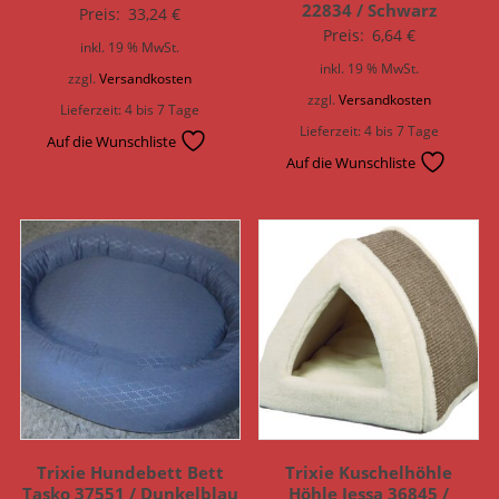
22834 / Schwarz
Preis:
33,24
€
Preis:
6,64
€
inkl. 19 % MwSt.
inkl. 19 % MwSt.
zzgl.
Versandkosten
zzgl.
Versandkosten
Lieferzeit:
4 bis 7 Tage
Lieferzeit:
4 bis 7 Tage
Auf die Wunschliste
Auf die Wunschliste
Trixie Hundebett Bett
Trixie Kuschelhöhle
Tasko 37551 / Dunkelblau
Höhle Jessa 36845 /