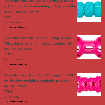
Trixie Hundespielzeug Super Strong Stick TPR
extrem robust schwimmfähig XL & geräuschlos
22,2 cm (Art.-Nr. 33470)
9,49
€
inkl. 19 % MwSt.
zzgl.
Versandkosten
Trixie Hundespielzeug Soft & Strong Hantel
TPR weich schwimmfähig & geräuschlos 14,5
cm (Art.-Nr. 33474)
7,59
€
inkl. 19 % MwSt.
zzgl.
Versandkosten
Trixie Hundespielzeug Soft & Strong Bone TPR
weich schwimmfähig & geräuschlos 12,5 cm
(Art.-Nr. 33472)
7,59
€
inkl. 19 % MwSt.
zzgl.
Versandkosten