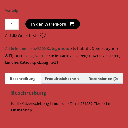
Vorrätig
Karlie
In den Warenkorb
Katzenspielzeug
Limone
Auf die Wunschliste
Textil
6,5
Kategorien:
5% Rabatt
,
Spielzeugtiere
Artikelnummer:
bvl8200
cm
& Figuren
Schlagwörter:
Karlie
,
Katze / Spielzeug L
,
Katze / Spielzeug
521589
Limone
,
Katze / spielzeug Textil
/
Gelb
Beschreibung
Produktsicherheit
Rezensionen (0)
Menge
Beschreibung
Karlie Katzenspielzeug Limone aus Textil 521589, Tierbedarf
Online Shop