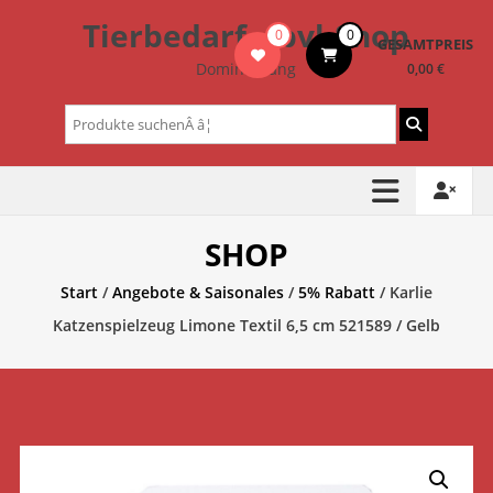
Zum
Tierbedarf – bvl-Shop
0
0
Inhalt
GESAMTPREIS
springen
Dominik Lang
0,00 €
Suchen
nach:
SHOP
Start
/
Angebote & Saisonales
/
5% Rabatt
/ Karlie
Katzenspielzeug Limone Textil 6,5 cm 521589 / Gelb