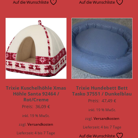
Auf die Wunschliste
Auf die Wunschliste
Trixie Kuschelhöhle Xmas
Trixie Hundebett Bett
Höhle Santa 92464 /
Tasko 37551 / Dunkelblau
Rot/Creme
Preis:
47,49
€
Preis:
36,09
€
inkl. 19 % MwSt.
inkl. 19 % MwSt.
zzgl.
Versandkosten
zzgl.
Versandkosten
Lieferzeit:
4 bis 7 Tage
Lieferzeit:
4 bis 7 Tage
Auf die Wunschliste