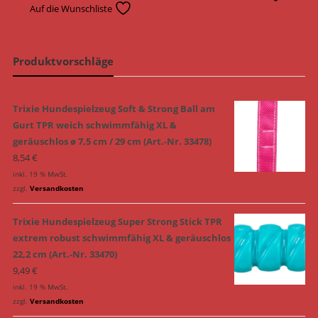
Auf die Wunschliste
Produktvorschläge
Trixie Hundespielzeug Soft & Strong Ball am
Gurt TPR weich schwimmfähig XL &
geräuschlos ø 7,5 cm / 29 cm (Art.-Nr. 33478)
8,54
€
inkl. 19 % MwSt.
zzgl.
Versandkosten
Trixie Hundespielzeug Super Strong Stick TPR
extrem robust schwimmfähig XL & geräuschlos
22,2 cm (Art.-Nr. 33470)
9,49
€
inkl. 19 % MwSt.
zzgl.
Versandkosten