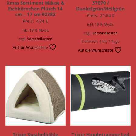
Xmas Sortiment Mäuse &
37070 /
Eichhörnchen Plüsch 14
Dunkelgrün/Hellgrün
cm – 17 cm 92382
Preis:
21,84
€
Preis:
4,74
€
inkl. 19 % MwSt.
inkl. 19 % MwSt.
zzgl.
Versandkosten
zzgl.
Versandkosten
Lieferzeit:
4 bis 7 Tage
Auf die Wunschliste
Auf die Wunschliste
Trixie Kuschelhöhle
Trixie Hundetraining Led