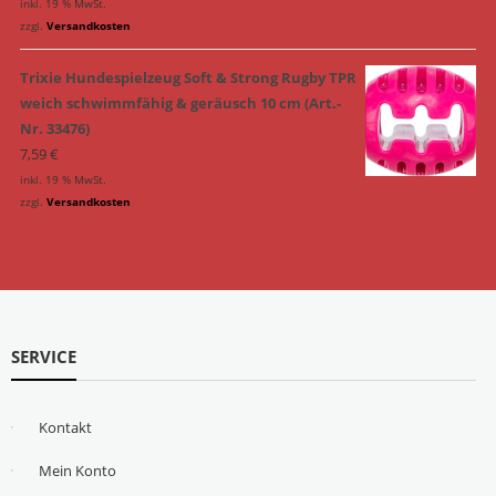
inkl. 19 % MwSt.
zzgl.
Versandkosten
Trixie Hundespielzeug Soft & Strong Rugby TPR
weich schwimmfähig & geräusch 10 cm (Art.-
Nr. 33476)
7,59
€
inkl. 19 % MwSt.
zzgl.
Versandkosten
SERVICE
Kontakt
Mein Konto