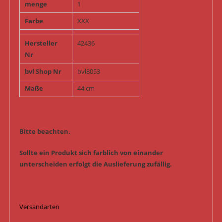
menge
1
Farbe
XXX
Hersteller
42436
Nr
bvl Shop Nr
bvl8053
Maße
44 cm
Bitte beachten.
Sollte ein Produkt sich farblich von einander
unterscheiden erfolgt die Auslieferung zufällig.
Versandarten