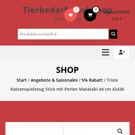
Zum
Tierbedarf – bvl-Shop
0
0
Inhalt
GESAMTPREIS
springen
Dominik Lang
0,00 €
Suchen
nach:
SHOP
Start
/
Angebote & Saisonales
/
5% Rabatt
/ Trixie
Katzenspielzeug Stick mit Perlen Matatabi 44 cm 42436