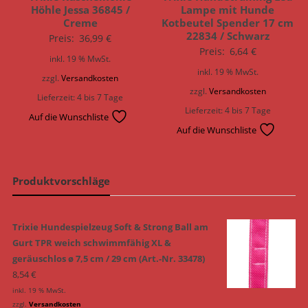
Höhle Jessa 36845 /
Lampe mit Hunde
Creme
Kotbeutel Spender 17 cm
22834 / Schwarz
Preis:
36,99
€
Preis:
6,64
€
inkl. 19 % MwSt.
inkl. 19 % MwSt.
zzgl.
Versandkosten
zzgl.
Versandkosten
Lieferzeit:
4 bis 7 Tage
Lieferzeit:
4 bis 7 Tage
Auf die Wunschliste
Auf die Wunschliste
Produktvorschläge
Trixie Hundespielzeug Soft & Strong Ball am
Gurt TPR weich schwimmfähig XL &
geräuschlos ø 7,5 cm / 29 cm (Art.-Nr. 33478)
8,54
€
inkl. 19 % MwSt.
zzgl.
Versandkosten