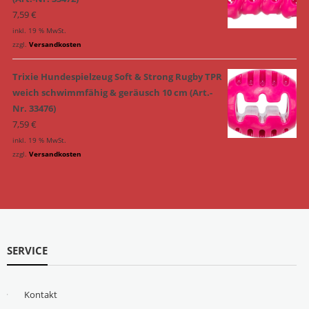
7,59
€
inkl. 19 % MwSt.
zzgl.
Versandkosten
Trixie Hundespielzeug Soft & Strong Rugby TPR
weich schwimmfähig & geräusch 10 cm (Art.-
Nr. 33476)
7,59
€
inkl. 19 % MwSt.
zzgl.
Versandkosten
SERVICE
Kontakt