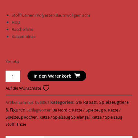
Stoff/Leinen (Polyester/Baumwollgemisch)
Holz
Raschelfolie
Katzenminze
Vorrätig
Trixie
In den Warenkorb
Katzenspielzeug
BE
Auf die Wunschliste
NORDIC
Spielangel
Kategorien:
5% Rabatt
,
Spielzeugtiere
Artikelnummer:
bvl8061
mit
& Figuren
Schlagwörter:
Be Nordic
,
Katze / Spielzeug R
,
Katze /
Rochen
Spielzeug Rochen
,
Katze / Spielzeug Spielangel
,
Katze / Spielzeug
Stoff
Stoff
,
Trixie
45
cm