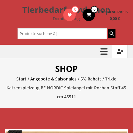
Zum
Tierbedarf – bvl-Shop
0
0
Inhalt
GESAMTPREIS
springen
Dominik Lang
0,00 €
Suchen
nach:
SHOP
Start
/
Angebote & Saisonales
/
5% Rabatt
/ Trixie
Katzenspielzeug BE NORDIC Spielangel mit Rochen Stoff 45
cm 45511