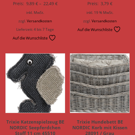
Preis:
9,89
€
–
22,49
€
Preis:
3,79
€
inkl. MwSt.
inkl. 19 % MwSt.
zzgl.
Versandkosten
zzgl.
Versandkosten
Lieferzeit:
4 bis 7 Tage
Auf die Wunschliste
Auf die Wunschliste
Trixie Katzenspielzeug BE
Trixie Hundebett BE
NORDIC Seepferdchen
NORDIC Korb mit Kissen
Stoff 11 cm 45510
28091 / Grau