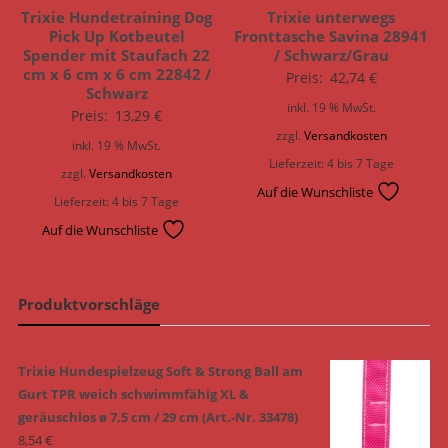
Trixie Hundetraining Dog
Trixie unterwegs
Pick Up Kotbeutel
Fronttasche Savina 28941
Spender mit Staufach 22
/ Schwarz/Grau
cm x 6 cm x 6 cm 22842 /
Preis:
42,74
€
Schwarz
inkl. 19 % MwSt.
Preis:
13,29
€
zzgl.
Versandkosten
inkl. 19 % MwSt.
Lieferzeit:
4 bis 7 Tage
zzgl.
Versandkosten
Auf die Wunschliste
Lieferzeit:
4 bis 7 Tage
Auf die Wunschliste
Produktvorschläge
Trixie Hundespielzeug Soft & Strong Ball am
Gurt TPR weich schwimmfähig XL &
geräuschlos ø 7,5 cm / 29 cm (Art.-Nr. 33478)
8,54
€