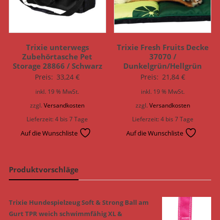
Trixie unterwegs
Trixie Fresh Fruits Decke
Zubehörtasche Pet
37070 /
Storage 28866 / Schwarz
Dunkelgrün/Hellgrün
Preis:
33,24
€
Preis:
21,84
€
inkl. 19 % MwSt.
inkl. 19 % MwSt.
zzgl.
Versandkosten
zzgl.
Versandkosten
Lieferzeit:
4 bis 7 Tage
Lieferzeit:
4 bis 7 Tage
Auf die Wunschliste
Auf die Wunschliste
Produktvorschläge
Trixie Hundespielzeug Soft & Strong Ball am
Gurt TPR weich schwimmfähig XL &