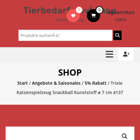
Zum
Tierbedarf – bvl-Shop
0
0
Inhalt
GESAMTPREIS
springen
Dominik Lang
0,00 €
Suchen
nach:
SHOP
Start
/
Angebote & Saisonales
/
5% Rabatt
/ Trixie
Katzenspielzeug Snackball Kunststoff ø 7 cm 4137