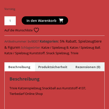
Vorrätig
Trixie
In den Warenkorb
Katzenspielzeug
Snackball
Auf die Wunschliste
Kunststoff
ø
Kategorien:
5% Rabatt
,
Spielzeugtiere
Artikelnummer:
bvl8007
7
& Figuren
Schlagwörter:
Katze / Spielzeug B
,
Katze / Spielzeug Ball
,
cm
Katze / Spielzeug Kunststoff
,
Snack Spielzeug
,
Trixie
4137
Menge
Beschreibung
Produktsicherheit
Rezensionen (0)
Beschreibung
Trixie Katzenspielzeug Snackball aus Kunststoff 4137,
Tierbedarf Online Shop