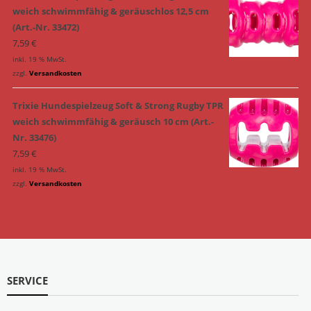
weich schwimmfähig & geräuschlos 12,5 cm
(Art.-Nr. 33472)
7,59
€
inkl. 19 % MwSt.
zzgl.
Versandkosten
Trixie Hundespielzeug Soft & Strong Rugby TPR
weich schwimmfähig & geräusch 10 cm (Art.-
Nr. 33476)
7,59
€
inkl. 19 % MwSt.
zzgl.
Versandkosten
SERVICE