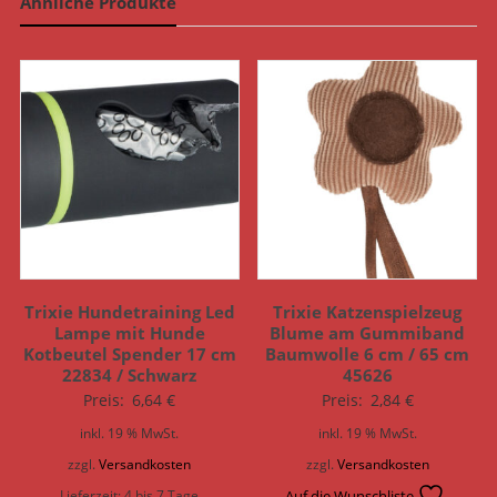
Ähnliche Produkte
Trixie Hundetraining Led
Trixie Katzenspielzeug
Lampe mit Hunde
Blume am Gummiband
Kotbeutel Spender 17 cm
Baumwolle 6 cm / 65 cm
22834 / Schwarz
45626
Preis:
6,64
€
Preis:
2,84
€
inkl. 19 % MwSt.
inkl. 19 % MwSt.
zzgl.
Versandkosten
zzgl.
Versandkosten
Lieferzeit:
4 bis 7 Tage
Auf die Wunschliste