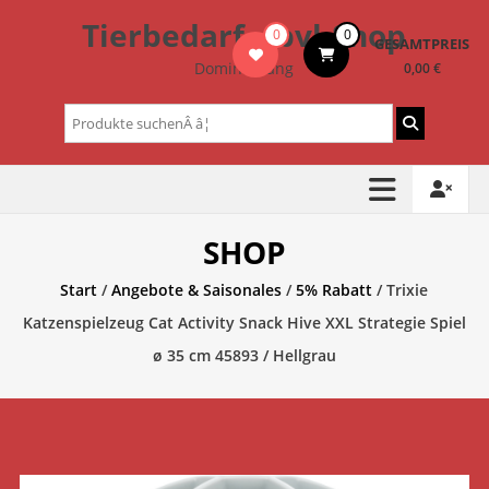
Zum
Tierbedarf – bvl-Shop
0
0
Inhalt
GESAMTPREIS
springen
Dominik Lang
0,00 €
Suchen
nach:
SHOP
Start
/
Angebote & Saisonales
/
5% Rabatt
/ Trixie
Katzenspielzeug Cat Activity Snack Hive XXL Strategie Spiel
ø 35 cm 45893 / Hellgrau