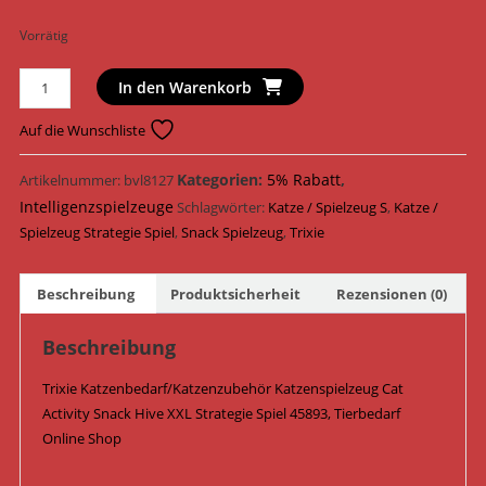
Vorrätig
Trixie
In den Warenkorb
Katzenspielzeug
Cat
Auf die Wunschliste
Activity
Snack
Kategorien:
5% Rabatt
,
Artikelnummer:
bvl8127
Hive
Intelligenzspielzeuge
Schlagwörter:
Katze / Spielzeug S
,
Katze /
XXL
Spielzeug Strategie Spiel
,
Snack Spielzeug
,
Trixie
Strategie
Spiel
Beschreibung
Produktsicherheit
Rezensionen (0)
ø
35
Beschreibung
cm
45893
Trixie Katzenbedarf/Katzenzubehör Katzenspielzeug Cat
/
Activity Snack Hive XXL Strategie Spiel 45893, Tierbedarf
Hellgrau
Online Shop
Menge