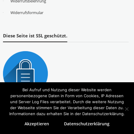
Widerrufsbelehrung
Widerrufsformular
Diese Seite ist SSL geschützt.
Bei Aufruf und Nutzung dieser Website werden
personenbezogene Daten in Form von Cookies, IP Adressen
und Server Log Files verarbeitet. Durch die weitere Nutzung
der Webseite stimmen Sie der Verarbeitung dieser Daten zu.
Informationen dazu erhalten Sie in der Datenschutzerklärung.
Akzeptieren
Datenschutzerklärung
Copyright © 2026
Tierbedarf – bvl-Shop
. Alle Rechte vorbehalten. Theme:
eStore
von ThemeGrill.
Powered by
WordPress
.