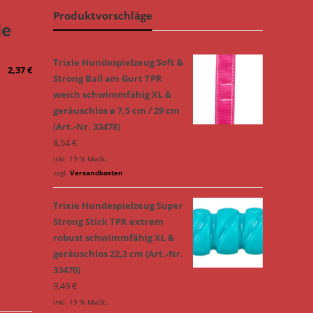
Produktvorschläge
de
Trixie Hundespielzeug Soft &
2,37
€
Strong Ball am Gurt TPR
weich schwimmfähig XL &
geräuschlos ø 7,5 cm / 29 cm
(Art.-Nr. 33478)
8,54
€
inkl. 19 % MwSt.
zzgl.
Versandkosten
Trixie Hundespielzeug Super
Strong Stick TPR extrem
robust schwimmfähig XL &
geräuschlos 22,2 cm (Art.-Nr.
33470)
9,49
€
inkl. 19 % MwSt.