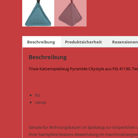
Beschreibung
Produktsicherheit
Rezensionen 
Beschreibung
Trixie Katzenspielzeug Pyramide Citystyle aus Filz 41130, Ti
filz
catnip
Gerade für Wohnungskatzen ist Spielzeug zur körperlichen 
Ihrer Samtpfote bestens Abwechslung im manchmal langwei