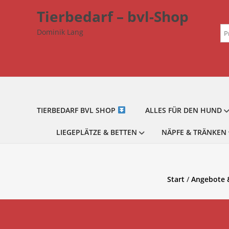
Zum
Tierbedarf – bvl-Shop
Inhalt
Su
springen
Dominik Lang
na
TIERBEDARF BVL SHOP
ALLES FÜR DEN HUND
LIEGEPLÄTZE & BETTEN
NÄPFE & TRÄNKEN
Start
/
Angebote &