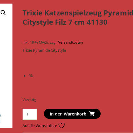
Trixie Katzenspielzeug Pyrami
Citystyle Filz 7 cm 41130
inkl. 19 % MwSt.
zzgl.
Versandkosten
Trixie Pyramide Citystyle
filz
Vorrätig
Trixie
In den Warenkorb
Katzenspielzeug
Pyramide
Auf die Wunschliste
Citystyle