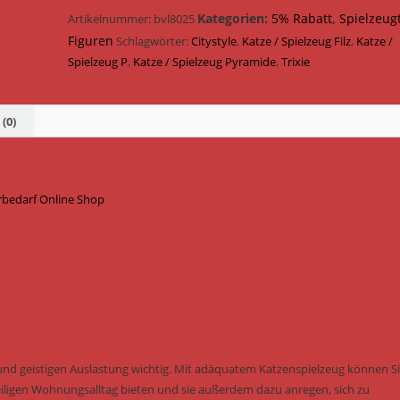
Filz
Kategorien:
5% Rabatt
,
Spielzeug
Artikelnummer:
bvl8025
7
Figuren
Schlagwörter:
Citystyle
,
Katze / Spielzeug Filz
,
Katze /
cm
Spielzeug P
,
Katze / Spielzeug Pyramide
,
Trixie
41130
Menge
(0)
erbedarf Online Shop
und geistigen Auslastung wichtig. Mit adäquatem Katzenspielzeug können S
ligen Wohnungsalltag bieten und sie außerdem dazu anregen, sich zu