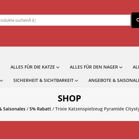
chen
ch:
ALLES FÜR DIE KATZE
ALLES FÜR DEN NAGER
AL
SICHERHEIT & SICHTBARKEIT
ANGEBOTE & SAISONAL
SHOP
 Saisonales
/
5% Rabatt
/ Trixie Katzenspielzeug Pyramide Citysty