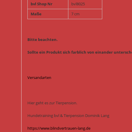
bvl Shop Nr
bvl8025
Maße
7 cm
Bitte beachten.
Sollte ein Produkt sich farblich von einander untersche
Versandarten
Hier geht es zur Tierpension.
Hundetraining bvl & Tierpension Dominik Lang
https://www.blindvertrauen-lang.de