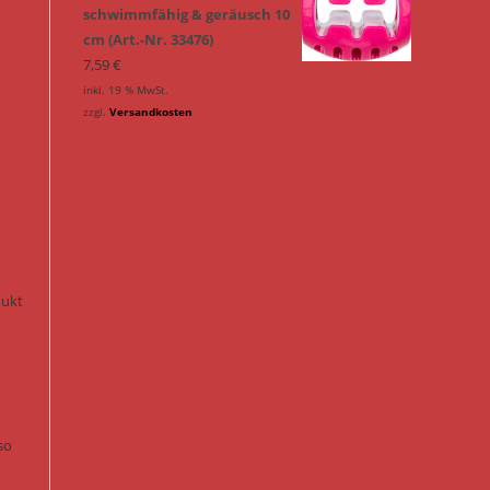
schwimmfähig & geräusch 10
cm (Art.-Nr. 33476)
7,59
€
inkl. 19 % MwSt.
zzgl.
Versandkosten
n
dukt
so