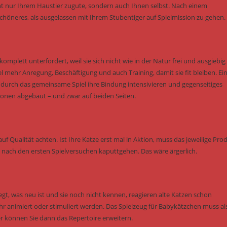
 nur Ihrem Haustier zugute, sondern auch Ihnen selbst. Nach einem
höneres, als ausgelassen mit Ihrem Stubentiger auf Spielmission zu gehen.
omplett unterfordert, weil sie sich nicht wie in der Natur frei und ausgiebig
hr Anregung, Beschäftigung und auch Training, damit sie fit bleiben. Ei
e durch das gemeinsame Spiel ihre Bindung intensivieren und gegenseitiges
onen abgebaut – und zwar auf beiden Seiten.
uf Qualität achten. Ist Ihre Katze erst mal in Aktion, muss das jeweilige Pro
ch nach den ersten Spielversuchen kaputtgehen. Das wäre ärgerlich.
gt, was neu ist und sie noch nicht kennen, reagieren alte Katzen schon
animiert oder stimuliert werden. Das Spielzeug für Babykätzchen muss al
r können Sie dann das Repertoire erweitern.