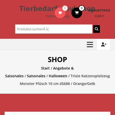
Zum
Tierbedarf – bvl-Shop
0
0
Inhalt
GESAMTPREIS
springen
Dominik Lang
0,00 €
Suchen
nach:
SHOP
Start
/
Angebote &
Saisonales
/
Saisonales
/
Halloween
/ Trixie Katzenspielzeug
Monster Plüsch 10 cm 45688 / Orange/Gelb