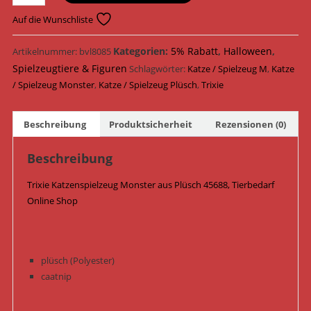
Katzenspielzeug
Monster
Auf die Wunschliste
Plüsch
10
Kategorien:
5% Rabatt
,
Halloween
,
Artikelnummer:
bvl8085
cm
Spielzeugtiere & Figuren
Schlagwörter:
Katze / Spielzeug M
,
Katze
45688
/ Spielzeug Monster
,
Katze / Spielzeug Plüsch
,
Trixie
/
Orange/Gelb
Beschreibung
Produktsicherheit
Rezensionen (0)
Menge
Beschreibung
Trixie Katzenspielzeug Monster aus Plüsch 45688, Tierbedarf
Online Shop
plüsch (Polyester)
caatnip