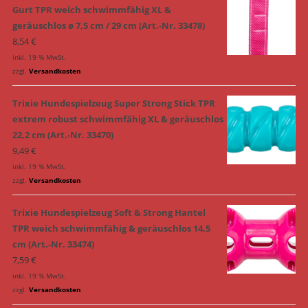
Gurt TPR weich schwimmfähig XL &
geräuschlos ø 7,5 cm / 29 cm (Art.-Nr. 33478)
8,54
€
inkl. 19 % MwSt.
zzgl.
Versandkosten
Trixie Hundespielzeug Super Strong Stick TPR
extrem robust schwimmfähig XL & geräuschlos
22,2 cm (Art.-Nr. 33470)
9,49
€
inkl. 19 % MwSt.
zzgl.
Versandkosten
Trixie Hundespielzeug Soft & Strong Hantel
TPR weich schwimmfähig & geräuschlos 14,5
cm (Art.-Nr. 33474)
7,59
€
inkl. 19 % MwSt.
zzgl.
Versandkosten