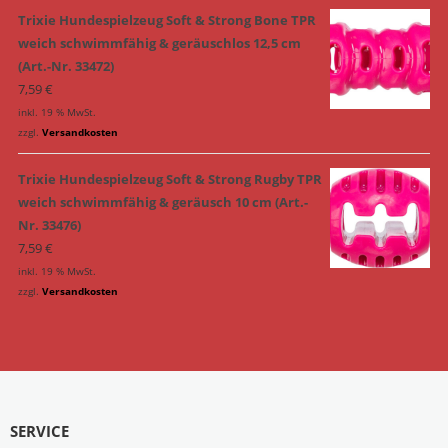
Trixie Hundespielzeug Soft & Strong Bone TPR
weich schwimmfähig & geräuschlos 12,5 cm
(Art.-Nr. 33472)
7,59
€
inkl. 19 % MwSt.
zzgl.
Versandkosten
Trixie Hundespielzeug Soft & Strong Rugby TPR
weich schwimmfähig & geräusch 10 cm (Art.-
Nr. 33476)
7,59
€
inkl. 19 % MwSt.
zzgl.
Versandkosten
SERVICE