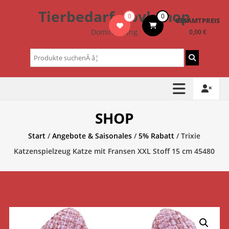
Zum
Tierbedarf – bvl-Shop
0
0
Inhalt
GESAMTPREIS
springen
Dominik Lang
0,00 €
Suchen
nach:
SHOP
Start
/
Angebote & Saisonales
/
5% Rabatt
/ Trixie
Katzenspielzeug Katze mit Fransen XXL Stoff 15 cm 45480