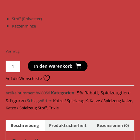
Stoff (Polyester)
Katzenminze
Vorrätig
Trixie
In den Warenkorb
Katzenspielzeug
Katze
Auf die Wunschliste
mit
Fransen
Kategorien:
5% Rabatt
,
Spielzeugtiere
Artikelnummer:
bvl8056
XXL
& Figuren
Schlagwörter:
Katze / Spielzeug K
,
Katze / Spielzeug Katze
,
Stoff
Katze / Spielzeug Stoff
,
Trixie
15
cm
Beschreibung
Produktsicherheit
Rezensionen (0)
45480
Menge