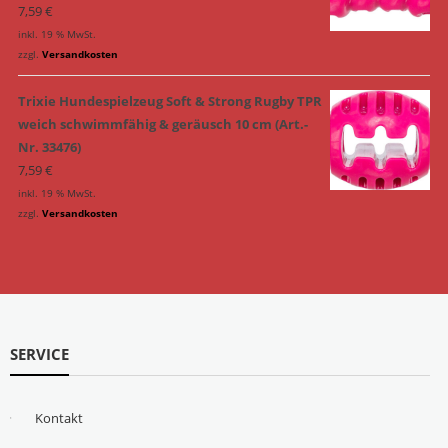
7,59
€
inkl. 19 % MwSt.
zzgl.
Versandkosten
Trixie Hundespielzeug Soft & Strong Rugby TPR
weich schwimmfähig & geräusch 10 cm (Art.-
Nr. 33476)
7,59
€
inkl. 19 % MwSt.
zzgl.
Versandkosten
SERVICE
Kontakt