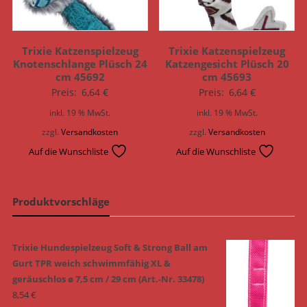
Trixie Katzenspielzeug
Trixie Katzenspielzeug
Knotenschlange Plüsch 24
Katzengesicht Plüsch 20
cm 45692
cm 45693
Preis:
6,64
€
Preis:
6,64
€
inkl. 19 % MwSt.
inkl. 19 % MwSt.
zzgl.
Versandkosten
zzgl.
Versandkosten
Auf die Wunschliste
Auf die Wunschliste
Produktvorschläge
Trixie Hundespielzeug Soft & Strong Ball am
Gurt TPR weich schwimmfähig XL &
geräuschlos ø 7,5 cm / 29 cm (Art.-Nr. 33478)
8,54
€