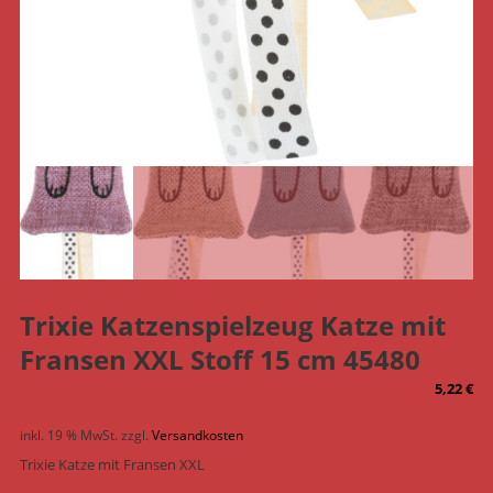
Trixie Katzenspielzeug Katze mit
Fransen XXL Stoff 15 cm 45480
5,22
€
inkl. 19 % MwSt.
zzgl.
Versandkosten
Trixie Katze mit Fransen XXL