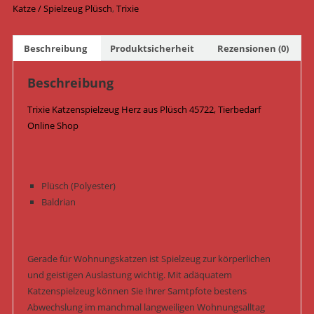
45722
Katze / Spielzeug Plüsch
,
Trixie
Menge
Beschreibung
Produktsicherheit
Rezensionen (0)
Beschreibung
Trixie Katzenspielzeug Herz aus Plüsch 45722, Tierbedarf
Online Shop
Plüsch (Polyester)
Baldrian
Gerade für Wohnungskatzen ist Spielzeug zur körperlichen
und geistigen Auslastung wichtig. Mit adäquatem
Katzenspielzeug können Sie Ihrer Samtpfote bestens
Abwechslung im manchmal langweiligen Wohnungsalltag