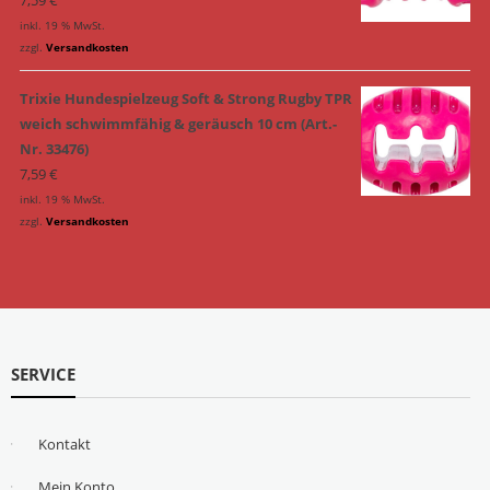
inkl. 19 % MwSt.
zzgl.
Versandkosten
Trixie Hundespielzeug Soft & Strong Rugby TPR
weich schwimmfähig & geräusch 10 cm (Art.-
Nr. 33476)
7,59
€
inkl. 19 % MwSt.
zzgl.
Versandkosten
SERVICE
Kontakt
Mein Konto