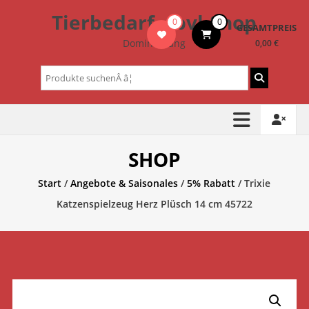
Zum
Tierbedarf – bvl-Shop
0
0
Inhalt
GESAMTPREIS
springen
Dominik Lang
0,00 €
Suchen
nach:
SHOP
Start
/
Angebote & Saisonales
/
5% Rabatt
/ Trixie
Katzenspielzeug Herz Plüsch 14 cm 45722