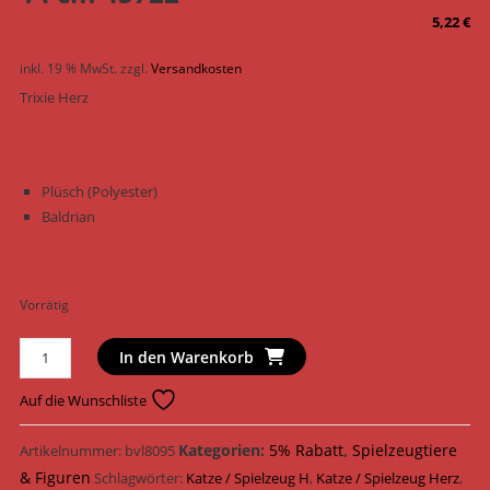
5,22
€
inkl. 19 % MwSt.
zzgl.
Versandkosten
Trixie Herz
Plüsch (Polyester)
Baldrian
Vorrätig
Trixie
In den Warenkorb
Katzenspielzeug
Herz
Auf die Wunschliste
Plüsch
14
Kategorien:
5% Rabatt
,
Spielzeugtiere
Artikelnummer:
bvl8095
cm
& Figuren
Schlagwörter:
Katze / Spielzeug H
,
Katze / Spielzeug Herz
,