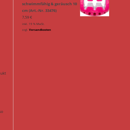
schwimmfähig & geräusch 10
cm (Art.-Nr. 33476)
7,59
€
inkl. 19 % MwSt.
zzgl.
Versandkosten
n
dukt
so