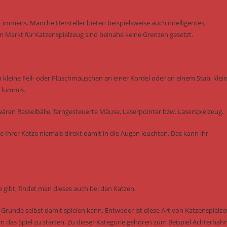
 immens. Manche Hersteller bieten beispielsweise auch intelligentes,
m Markt für Katzenspielzeug sind beinahe keine Grenzen gesetzt.
m kleine Fell- oder Plüschmäuschen an einer Kordel oder an einem Stab, klei
 Flummis.
ären Rasselbälle, ferngesteuerte Mäuse, Laserpointer bzw. Laserspielzeug.
e Ihrer Katze niemals direkt damit in die Augen leuchten. Das kann ihr
 gibt, findet man dieses auch bei den Katzen.
m Grunde selbst damit spielen kann. Entweder ist diese Art von Katzenspielz
um das Spiel zu starten. Zu dieser Kategorie gehören zum Beispiel Achterbah