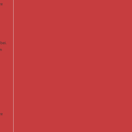
ze
bei.
en
ze