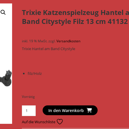
Trixie Katzenspielzeug Hantel
Band Citystyle Filz 13 cm 41132
inkl. 19 % MwSt.
zzgl.
Versandkosten
Trixie Hantel am Band Citystyle
filz/Holz
Vorrätig
Trixie
In den Warenkorb
Katzenspielzeug
Hantel
Auf die Wunschliste
am