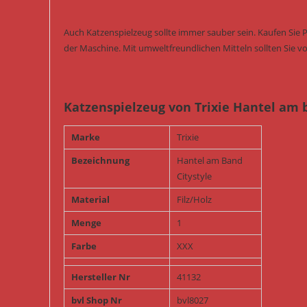
Auch Katzenspielzeug sollte immer sauber sein. Kaufen Sie 
der Maschine. Mit umweltfreundlichen Mitteln sollten Sie vo
Katzenspielzeug von Trixie Hantel am ba
Marke
Trixie
Bezeichnung
Hantel am Band
Citystyle
Material
Filz/Holz
Menge
1
Farbe
XXX
Hersteller Nr
41132
bvl Shop Nr
bvl8027