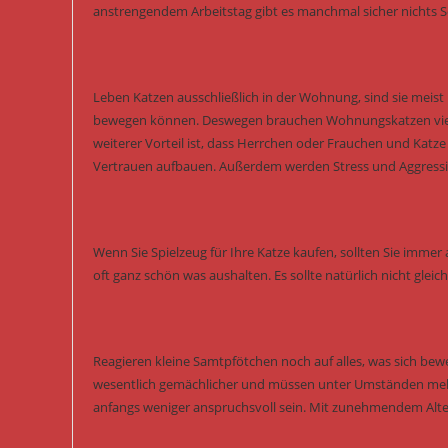
anstrengendem Arbeitstag gibt es manchmal sicher nichts Sc
Leben Katzen ausschließlich in der Wohnung, sind sie meist k
bewegen können. Deswegen brauchen Wohnungskatzen viel me
weiterer Vorteil ist, dass Herrchen oder Frauchen und Katz
Vertrauen aufbauen. Außerdem werden Stress und Aggressi
Wenn Sie Spielzeug für Ihre Katze kaufen, sollten Sie immer a
oft ganz schön was aushalten. Es sollte natürlich nicht glei
Reagieren kleine Samtpfötchen noch auf alles, was sich bewe
wesentlich gemächlicher und müssen unter Umständen mehr 
anfangs weniger anspruchsvoll sein. Mit zunehmendem Alte