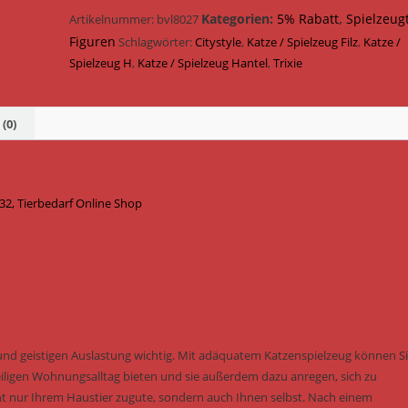
Band
Kategorien:
5% Rabatt
,
Spielzeug
Artikelnummer:
bvl8027
Citystyle
Figuren
Schlagwörter:
Citystyle
,
Katze / Spielzeug Filz
,
Katze /
Filz
Spielzeug H
,
Katze / Spielzeug Hantel
,
Trixie
13
cm
41132
(0)
Menge
132, Tierbedarf Online Shop
und geistigen Auslastung wichtig. Mit adäquatem Katzenspielzeug können S
ligen Wohnungsalltag bieten und sie außerdem dazu anregen, sich zu
 nur Ihrem Haustier zugute, sondern auch Ihnen selbst. Nach einem