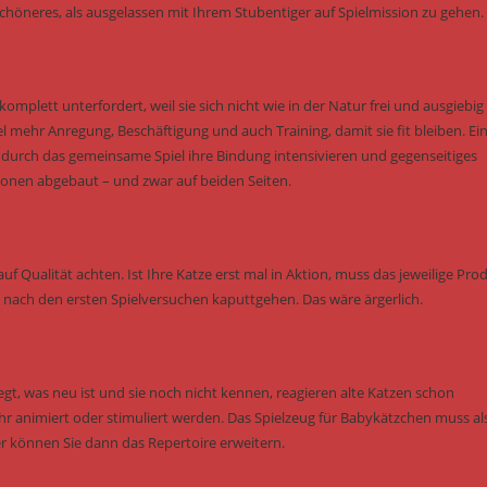
höneres, als ausgelassen mit Ihrem Stubentiger auf Spielmission zu gehen.
omplett unterfordert, weil sie sich nicht wie in der Natur frei und ausgiebig
hr Anregung, Beschäftigung und auch Training, damit sie fit bleiben. Ei
e durch das gemeinsame Spiel ihre Bindung intensivieren und gegenseitiges
onen abgebaut – und zwar auf beiden Seiten.
uf Qualität achten. Ist Ihre Katze erst mal in Aktion, muss das jeweilige Pro
ch nach den ersten Spielversuchen kaputtgehen. Das wäre ärgerlich.
gt, was neu ist und sie noch nicht kennen, reagieren alte Katzen schon
animiert oder stimuliert werden. Das Spielzeug für Babykätzchen muss al
r können Sie dann das Repertoire erweitern.