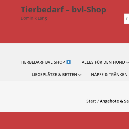
Zum
Tierbedarf – bvl-Shop
Inhalt
Su
springen
Dominik Lang
na
TIERBEDARF BVL SHOP
ALLES FÜR DEN HUND
LIEGEPLÄTZE & BETTEN
NÄPFE & TRÄNKEN
Start
/
Angebote & Sa