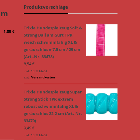
Produktvorschläge
 am
Trixie Hundespielzeug Soft &
1,89
€
Strong Ball am Gurt TPR
weich schwimmfähig XL &
geräuschlos ø 7,5 cm / 29 cm
(Art.-Nr. 33478)
8,54
€
inkl. 19 % MwSt.
zzgl.
Versandkosten
Trixie Hundespielzeug Super
Strong Stick TPR extrem
robust schwimmfähig XL &
geräuschlos 22,2 cm (Art.-Nr.
33470)
9,49
€
inkl. 19 % MwSt.