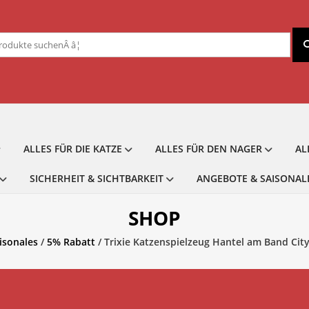
chen
ch:
ALLES FÜR DIE KATZE
ALLES FÜR DEN NAGER
AL
SICHERHEIT & SICHTBARKEIT
ANGEBOTE & SAISONAL
SHOP
isonales
/
5% Rabatt
/ Trixie Katzenspielzeug Hantel am Band City