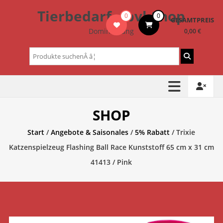
Zum
Tierbedarf – bvl-Shop
0
0
Inhalt
GESAMTPREIS
springen
Dominik Lang
0,00 €
Suchen
nach:
SHOP
Start
/
Angebote & Saisonales
/
5% Rabatt
/ Trixie
Katzenspielzeug Flashing Ball Race Kunststoff 65 cm x 31 cm
41413 / Pink