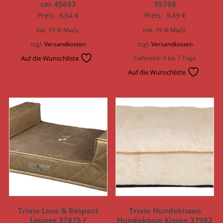
cm 45693
35768
Preis:
6,64
€
Preis:
9,49
€
inkl. 19 % MwSt.
inkl. 19 % MwSt.
zzgl.
Versandkosten
zzgl.
Versandkosten
Auf die Wunschliste
Lieferzeit:
4 bis 7 Tage
Auf die Wunschliste
Trixie Love & Respect
Trixie Hundekissen
Lounge 37875 /
Hundekönig Kissen 37982