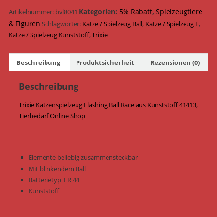
Ball
Race
Kategorien:
5% Rabatt
,
Spielzeugtiere
Artikelnummer:
bvl8041
Kunststoff
& Figuren
Schlagwörter:
Katze / Spielzeug Ball
,
Katze / Spielzeug F
,
65
Katze / Spielzeug Kunststoff
,
Trixie
cm
x
Beschreibung
Produktsicherheit
Rezensionen (0)
31
cm
Beschreibung
41413
/
Trixie Katzenspielzeug Flashing Ball Race aus Kunststoff 41413,
Pink
Tierbedarf Online Shop
Menge
Elemente beliebig zusammensteckbar
Mit blinkendem Ball
Batterietyp: LR 44
Kunststoff