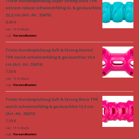
Trixie Hundespielzeug Super Strong Stick TPR
extrem robust schwimmfähig XL & geräuschlos
22,2 cm (Art.-Nr. 33470)
9,49
€
inkl. 19 % MwSt.
zzgl.
Versandkosten
Trixie Hundespielzeug Soft & Strong Hantel
TPR weich schwimmfähig & geräuschlos 14,5
cm (Art.-Nr. 33474)
7,59
€
inkl. 19 % MwSt.
zzgl.
Versandkosten
Trixie Hundespielzeug Soft & Strong Bone TPR
weich schwimmfähig & geräuschlos 12,5 cm
(Art.-Nr. 33472)
7,59
€
inkl. 19 % MwSt.
zzgl.
Versandkosten