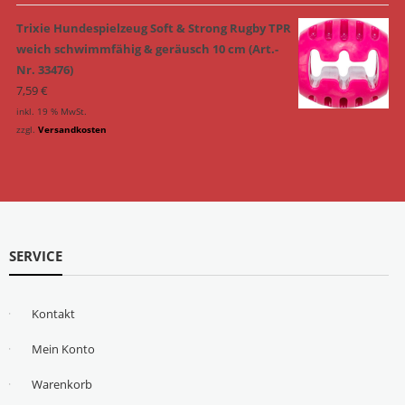
Trixie Hundespielzeug Soft & Strong Rugby TPR
weich schwimmfähig & geräusch 10 cm (Art.-
Nr. 33476)
7,59
€
inkl. 19 % MwSt.
zzgl.
Versandkosten
SERVICE
Kontakt
Mein Konto
Warenkorb