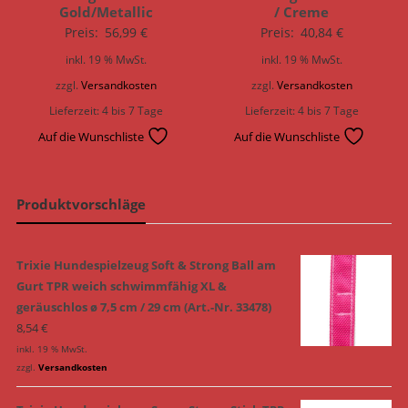
Gold/Metallic
/ Creme
Preis:
56,99
€
Preis:
40,84
€
inkl. 19 % MwSt.
inkl. 19 % MwSt.
zzgl.
Versandkosten
zzgl.
Versandkosten
Lieferzeit:
4 bis 7 Tage
Lieferzeit:
4 bis 7 Tage
Auf die Wunschliste
Auf die Wunschliste
Produktvorschläge
Trixie Hundespielzeug Soft & Strong Ball am
Gurt TPR weich schwimmfähig XL &
geräuschlos ø 7,5 cm / 29 cm (Art.-Nr. 33478)
8,54
€
inkl. 19 % MwSt.
zzgl.
Versandkosten