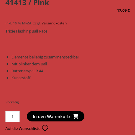
41413 / Pink
17,09
€
inkl. 19 % MwSt.
zzgl.
Versandkosten
Trixie Flashing Ball Race
Elemente beliebig zusammensteckbar
Mit blinkendem Ball
Batterietyp: LR 44
Kunststoff
Vorrätig
Trixie
In den Warenkorb
Katzenspielzeug
Flashing
Auf die Wunschliste