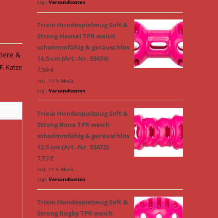
zzgl.
Versandkosten
Trixie Hundespielzeug Soft &
Strong Hantel TPR weich
schwimmfähig & geräuschlos
tiere &
14,5 cm (Art.-Nr. 33474)
 F
,
Katze
7,59
€
inkl. 19 % MwSt.
zzgl.
Versandkosten
Trixie Hundespielzeug Soft &
Strong Bone TPR weich
schwimmfähig & geräuschlos
12,5 cm (Art.-Nr. 33472)
7,59
€
inkl. 19 % MwSt.
zzgl.
Versandkosten
Trixie Hundespielzeug Soft &
Strong Rugby TPR weich