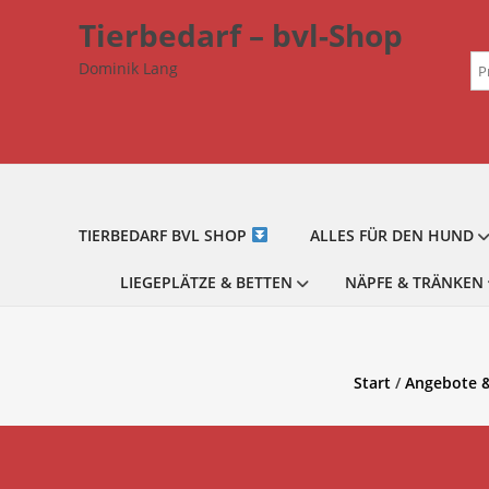
Zum
Tierbedarf – bvl-Shop
Inhalt
Su
springen
Dominik Lang
na
TIERBEDARF BVL SHOP
ALLES FÜR DEN HUND
LIEGEPLÄTZE & BETTEN
NÄPFE & TRÄNKEN
Start
/
Angebote &