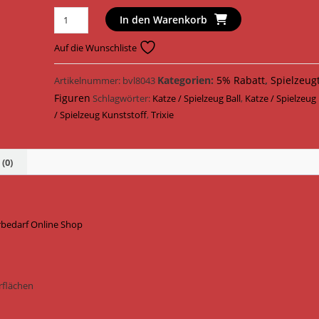
Trixie
In den Warenkorb
Katzenspielzeug
Fix
Auf die Wunschliste
&
Catch
Kategorien:
5% Rabatt
,
Spielzeug
Artikelnummer:
bvl8043
Kunststoff
Figuren
Schlagwörter:
Katze / Spielzeug Ball
,
Katze / Spielzeug
45
/ Spielzeug Kunststoff
,
Trixie
cm
41416
Menge
(0)
erbedarf Online Shop
rflächen