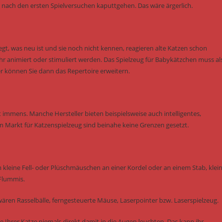
ch nach den ersten Spielversuchen kaputtgehen. Das wäre ärgerlich.
gt, was neu ist und sie noch nicht kennen, reagieren alte Katzen schon
animiert oder stimuliert werden. Das Spielzeug für Babykätzchen muss al
r können Sie dann das Repertoire erweitern.
 immens. Manche Hersteller bieten beispielsweise auch intelligentes,
m Markt für Katzenspielzeug sind beinahe keine Grenzen gesetzt.
m kleine Fell- oder Plüschmäuschen an einer Kordel oder an einem Stab, klei
 Flummis.
ären Rasselbälle, ferngesteuerte Mäuse, Laserpointer bzw. Laserspielzeug.
e Ihrer Katze niemals direkt damit in die Augen leuchten. Das kann ihr