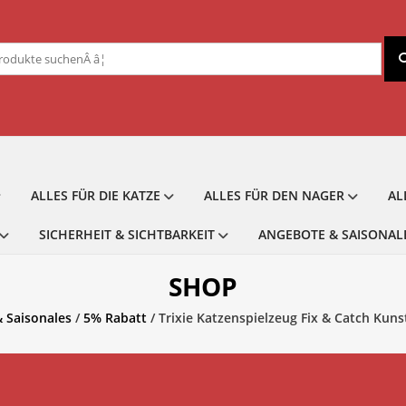
chen
ch:
ALLES FÜR DIE KATZE
ALLES FÜR DEN NAGER
AL
SICHERHEIT & SICHTBARKEIT
ANGEBOTE & SAISONAL
SHOP
 Saisonales
/
5% Rabatt
/ Trixie Katzenspielzeug Fix & Catch Kuns