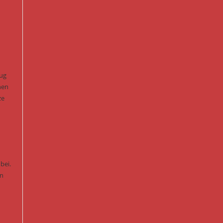
eug
nen
ze
bei.
en