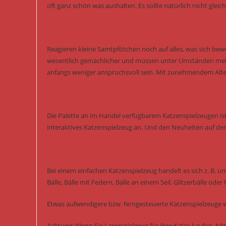
oft ganz schön was aushalten. Es sollte natürlich nicht glei
Reagieren kleine Samtpfötchen noch auf alles, was sich bewe
wesentlich gemächlicher und müssen unter Umständen mehr 
anfangs weniger anspruchsvoll sein. Mit zunehmendem Alte
Die Palette an im Handel verfügbarem Katzenspielzeugen ist
interaktives Katzenspielzeug an. Und den Neuheiten auf de
Bei einem einfachen Katzenspielzeug handelt es sich z. B. u
Bälle, Bälle mit Federn, Bälle an einem Seil, Glitzerbälle oder
Etwas aufwendigere bzw. ferngesteuerte Katzenspielzeuge w
Achtung: Wenn Sie Laserspielzeug für Ihre Katze kaufen, bitt