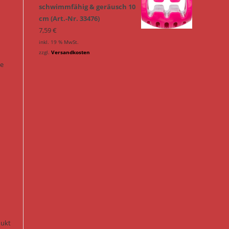
schwimmfähig & geräusch 10
cm (Art.-Nr. 33476)
7,59
€
inkl. 19 % MwSt.
zzgl.
Versandkosten
ie
n
dukt