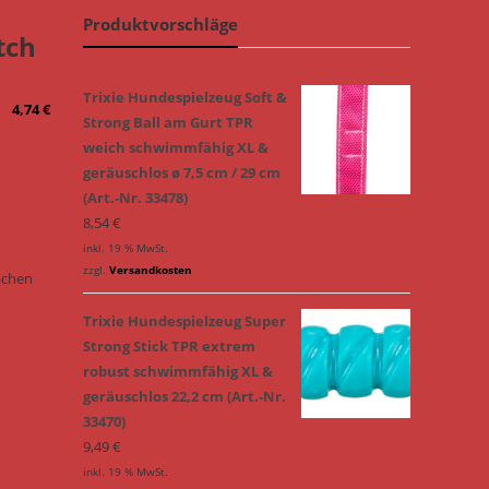
Produktvorschläge
tch
Trixie Hundespielzeug Soft &
4,74
€
Strong Ball am Gurt TPR
weich schwimmfähig XL &
geräuschlos ø 7,5 cm / 29 cm
(Art.-Nr. 33478)
8,54
€
inkl. 19 % MwSt.
zzgl.
Versandkosten
ächen
Trixie Hundespielzeug Super
Strong Stick TPR extrem
robust schwimmfähig XL &
geräuschlos 22,2 cm (Art.-Nr.
33470)
9,49
€
inkl. 19 % MwSt.