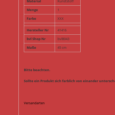
Material
Kunststoff
Menge
1
Farbe
XXX
Hersteller Nr
41416
bvl Shop Nr
bvl8043
Maße
45 cm
Bitte beachten.
Sollte ein Produkt sich farblich von einander untersche
Versandarten