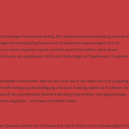
und geistigen Auslastung wichtig. Mit adäquatem Katzenspielzeug können S
ligen Wohnungsalltag bieten und sie außerdem dazu anregen, sich zu
 nur Ihrem Haustier zugute, sondern auch Ihnen selbst. Nach einem
höneres, als ausgelassen mit Ihrem Stubentiger auf Spielmission zu gehen.
omplett unterfordert, weil sie sich nicht wie in der Natur frei und ausgiebig
hr Anregung, Beschäftigung und auch Training, damit sie fit bleiben. Ei
e durch das gemeinsame Spiel ihre Bindung intensivieren und gegenseitiges
onen abgebaut – und zwar auf beiden Seiten.
uf Qualität achten. Ist Ihre Katze erst mal in Aktion, muss das jeweilige Pro