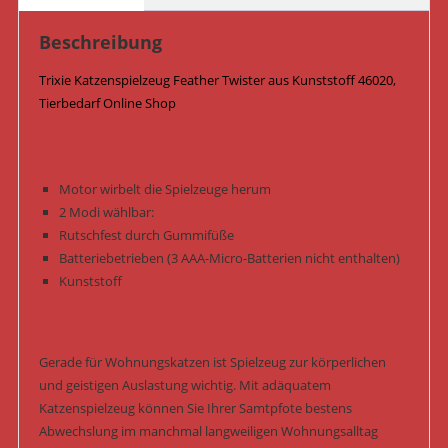
cm
x
Beschreibung
18
cm
Trixie Katzenspielzeug Feather Twister aus Kunststoff 46020,
46020
Tierbedarf Online Shop
Menge
Motor wirbelt die Spielzeuge herum
2 Modi wählbar:
Rutschfest durch Gummifüße
Batteriebetrieben (3 AAA-Micro-Batterien nicht enthalten)
Kunststoff
Gerade für Wohnungskatzen ist Spielzeug zur körperlichen
und geistigen Auslastung wichtig. Mit adäquatem
Katzenspielzeug können Sie Ihrer Samtpfote bestens
Abwechslung im manchmal langweiligen Wohnungsalltag