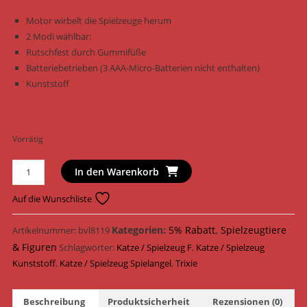
Motor wirbelt die Spielzeuge herum
2 Modi wählbar:
Rutschfest durch Gummifüße
Batteriebetrieben (3 AAA-Micro-Batterien nicht enthalten)
Kunststoff
Vorrätig
Trixie
In den Warenkorb
Katzenspielzeug
Feather
Auf die Wunschliste
Twister
Kunststoff
Kategorien:
5% Rabatt
,
Spielzeugtiere
Artikelnummer:
bvl8119
23
& Figuren
Schlagwörter:
Katze / Spielzeug F
,
Katze / Spielzeug
cm
Kunststoff
,
Katze / Spielzeug Spielangel
,
Trixie
x
15
Beschreibung
Produktsicherheit
Rezensionen (0)