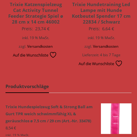
Trixie Katzenspielzeug
Trixie Hundetraining Led
Cat Activity Tunnel
Lampe mit Hunde
Feeder Strategie Spiel ø
Kotbeutel Spender 17 cm
28 cm x 14 cm 46002
22834 / Schwarz
Preis:
23,74
€
Preis:
6,64
€
inkl. 19 % MwSt.
inkl. 19 % MwSt.
zzgl.
Versandkosten
zzgl.
Versandkosten
Auf die Wunschliste
Lieferzeit:
4 bis 7 Tage
Auf die Wunschliste
Produktvorschläge
Trixie Hundespielzeug Soft & Strong Ball am
Gurt TPR weich schwimmfähig XL &
geräuschlos ø 7,5 cm / 29 cm (Art.-Nr. 33478)
8,54
€
inkl. 19 % MwSt.