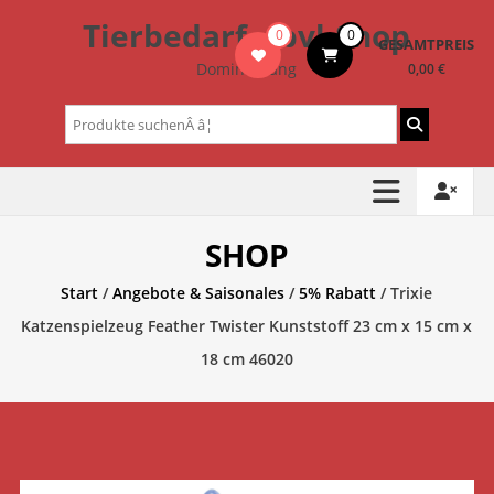
Zum
Tierbedarf – bvl-Shop
0
0
Inhalt
GESAMTPREIS
springen
Dominik Lang
0,00 €
Suchen
nach:
SHOP
Start
/
Angebote & Saisonales
/
5% Rabatt
/ Trixie
Katzenspielzeug Feather Twister Kunststoff 23 cm x 15 cm x
18 cm 46020