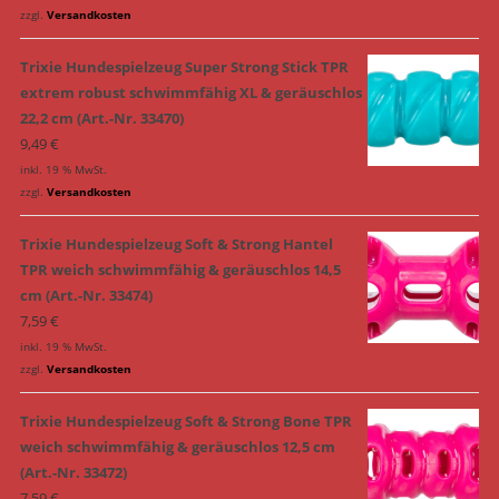
zzgl.
Versandkosten
Trixie Hundespielzeug Super Strong Stick TPR
extrem robust schwimmfähig XL & geräuschlos
22,2 cm (Art.-Nr. 33470)
9,49
€
inkl. 19 % MwSt.
zzgl.
Versandkosten
Trixie Hundespielzeug Soft & Strong Hantel
TPR weich schwimmfähig & geräuschlos 14,5
cm (Art.-Nr. 33474)
7,59
€
inkl. 19 % MwSt.
zzgl.
Versandkosten
Trixie Hundespielzeug Soft & Strong Bone TPR
weich schwimmfähig & geräuschlos 12,5 cm
(Art.-Nr. 33472)
7,59
€