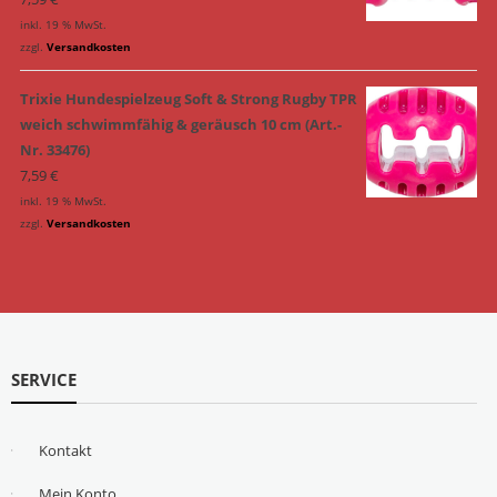
inkl. 19 % MwSt.
zzgl.
Versandkosten
Trixie Hundespielzeug Soft & Strong Rugby TPR
weich schwimmfähig & geräusch 10 cm (Art.-
Nr. 33476)
7,59
€
inkl. 19 % MwSt.
zzgl.
Versandkosten
SERVICE
Kontakt
Mein Konto