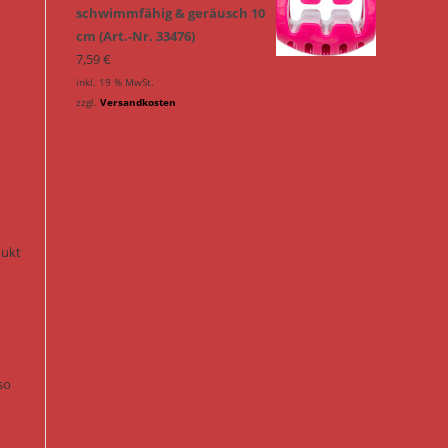
schwimmfähig & geräusch 10
cm (Art.-Nr. 33476)
7,59
€
inkl. 19 % MwSt.
zzgl.
Versandkosten
n
dukt
so