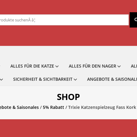
chen
ch:
ALLES FÜR DIE KATZE
ALLES FÜR DEN NAGER
AL
SICHERHEIT & SICHTBARKEIT
ANGEBOTE & SAISONAL
SHOP
ebote & Saisonales
/
5% Rabatt
/ Trixie Katzenspielzeug Fass Kork