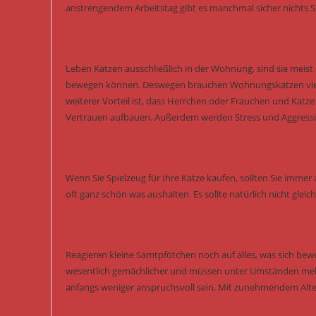
anstrengendem Arbeitstag gibt es manchmal sicher nichts Sc
Leben Katzen ausschließlich in der Wohnung, sind sie meist k
bewegen können. Deswegen brauchen Wohnungskatzen viel me
weiterer Vorteil ist, dass Herrchen oder Frauchen und Katz
Vertrauen aufbauen. Außerdem werden Stress und Aggressi
Wenn Sie Spielzeug für Ihre Katze kaufen, sollten Sie immer a
oft ganz schön was aushalten. Es sollte natürlich nicht glei
Reagieren kleine Samtpfötchen noch auf alles, was sich bewe
wesentlich gemächlicher und müssen unter Umständen mehr 
anfangs weniger anspruchsvoll sein. Mit zunehmendem Alte