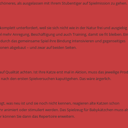
höneres, als ausgelassen mit Ihrem Stubentiger auf Spielmission zu gehen.
omplett unterfordert, weil sie sich nicht wie in der Natur frei und ausgiebig
hr Anregung, Beschäftigung und auch Training, damit sie fit bleiben. Ei
e durch das gemeinsame Spiel ihre Bindung intensivieren und gegenseitiges
onen abgebaut – und zwar auf beiden Seiten.
uf Qualität achten. Ist Ihre Katze erst mal in Aktion, muss das jeweilige Pro
ch nach den ersten Spielversuchen kaputtgehen. Das wäre ärgerlich.
gt, was neu ist und sie noch nicht kennen, reagieren alte Katzen schon
animiert oder stimuliert werden. Das Spielzeug für Babykätzchen muss al
r können Sie dann das Repertoire erweitern.