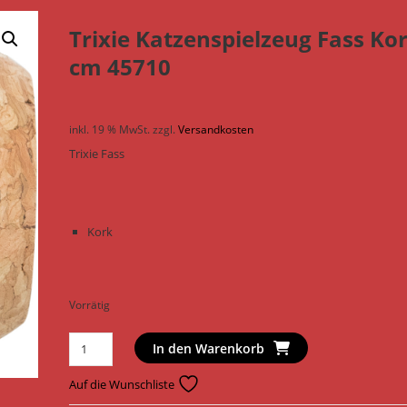
Trixie Katzenspielzeug Fass Ko
cm 45710
inkl. 19 % MwSt.
zzgl.
Versandkosten
Trixie Fass
Kork
Vorrätig
Trixie
In den Warenkorb
Katzenspielzeug
Fass
Auf die Wunschliste
Kork