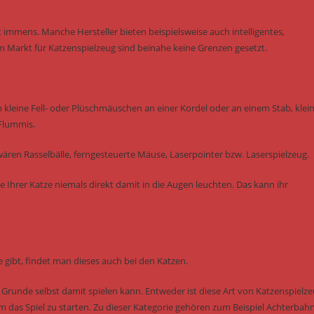
 immens. Manche Hersteller bieten beispielsweise auch intelligentes,
m Markt für Katzenspielzeug sind beinahe keine Grenzen gesetzt.
m kleine Fell- oder Plüschmäuschen an einer Kordel oder an einem Stab, klei
 Flummis.
ären Rasselbälle, ferngesteuerte Mäuse, Laserpointer bzw. Laserspielzeug.
e Ihrer Katze niemals direkt damit in die Augen leuchten. Das kann ihr
 gibt, findet man dieses auch bei den Katzen.
m Grunde selbst damit spielen kann. Entweder ist diese Art von Katzenspielz
um das Spiel zu starten. Zu dieser Kategorie gehören zum Beispiel Achterbah