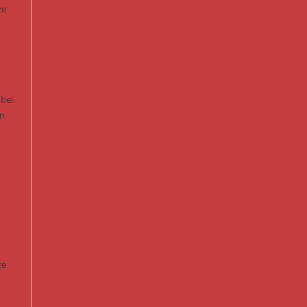
ze
bei.
en
ze