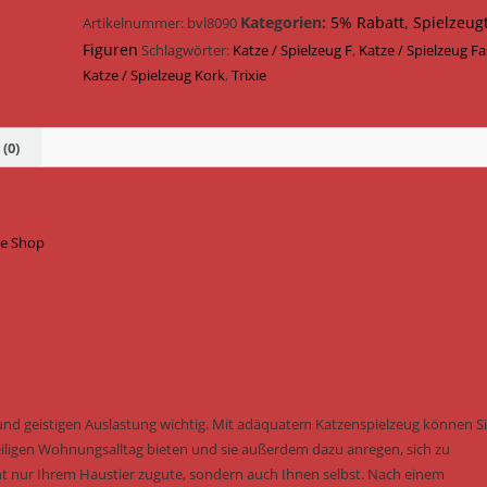
4
Kategorien:
5% Rabatt
,
Spielzeug
Artikelnummer:
bvl8090
cm
Figuren
Schlagwörter:
Katze / Spielzeug F
,
Katze / Spielzeug Fa
45710
Katze / Spielzeug Kork
,
Trixie
Menge
(0)
ne Shop
und geistigen Auslastung wichtig. Mit adäquatem Katzenspielzeug können S
ligen Wohnungsalltag bieten und sie außerdem dazu anregen, sich zu
 nur Ihrem Haustier zugute, sondern auch Ihnen selbst. Nach einem