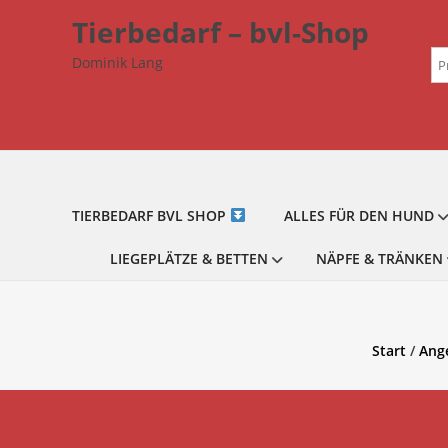
Zum
Tierbedarf – bvl-Shop
Inhalt
Su
springen
Dominik Lang
na
TIERBEDARF BVL SHOP
ALLES FÜR DEN HUND
LIEGEPLÄTZE & BETTEN
NÄPFE & TRÄNKEN
Start
/
Ang