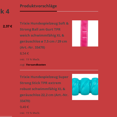
Produktvorschläge
rk 4
Trixie Hundespielzeug Soft &
2,37
€
Strong Ball am Gurt TPR
weich schwimmfähig XL &
geräuschlos ø 7,5 cm / 29 cm
(Art.-Nr. 33478)
8,54
€
inkl. 19 % MwSt.
zzgl.
Versandkosten
Trixie Hundespielzeug Super
Strong Stick TPR extrem
robust schwimmfähig XL &
geräuschlos 22,2 cm (Art.-Nr.
33470)
9,49
€
inkl. 19 % MwSt.