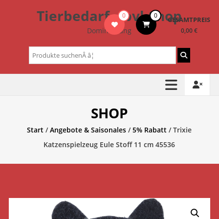
Zum
Tierbedarf – bvl-Shop
0
0
Inhalt
GESAMTPREIS
springen
Dominik Lang
0,00 €
Suchen
nach:
SHOP
Start
/
Angebote & Saisonales
/
5% Rabatt
/ Trixie
Katzenspielzeug Eule Stoff 11 cm 45536