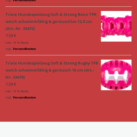
Trixie Hundespielzeug Soft & Strong Bone TPR
weich schwimmfähig & geräuschlos 12,5 cm
(Art.-Nr. 33472)
7,59
€
inkl. 19 % MwSt.
zzgl.
Versandkosten
Trixie Hundespielzeug Soft & Strong Rugby TPR
weich schwimmfähig & geräusch 10 cm (Art.-
Nr. 33476)
7,59
€
inkl. 19 % MwSt.
zzgl.
Versandkosten