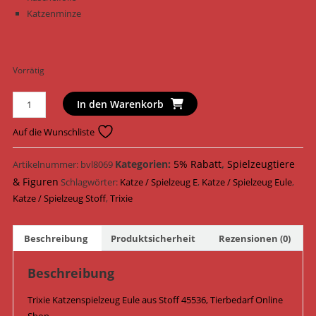
Katzenminze
Vorrätig
Trixie
In den Warenkorb
Katzenspielzeug
Eule
Auf die Wunschliste
Stoff
11
Kategorien:
5% Rabatt
,
Spielzeugtiere
Artikelnummer:
bvl8069
cm
& Figuren
Schlagwörter:
Katze / Spielzeug E
,
Katze / Spielzeug Eule
,
45536
Katze / Spielzeug Stoff
,
Trixie
Menge
Beschreibung
Produktsicherheit
Rezensionen (0)
Beschreibung
Trixie Katzenspielzeug Eule aus Stoff 45536, Tierbedarf Online