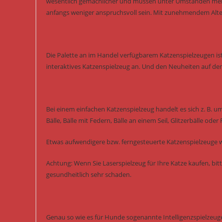
wesentlich gemächlicher und müssen unter Umständen mehr 
anfangs weniger anspruchsvoll sein. Mit zunehmendem Alte
Die Palette an im Handel verfügbarem Katzenspielzeugen ist
interaktives Katzenspielzeug an. Und den Neuheiten auf de
Bei einem einfachen Katzenspielzeug handelt es sich z. B. u
Bälle, Bälle mit Federn, Bälle an einem Seil, Glitzerbälle oder
Etwas aufwendigere bzw. ferngesteuerte Katzenspielzeuge w
Achtung: Wenn Sie Laserspielzeug für Ihre Katze kaufen, bitt
gesundheitlich sehr schaden.
Genau so wie es für Hunde sogenannte Intelligenzspielzeuge