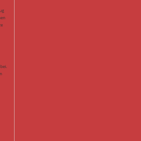
eug
nen
ze
bei.
en