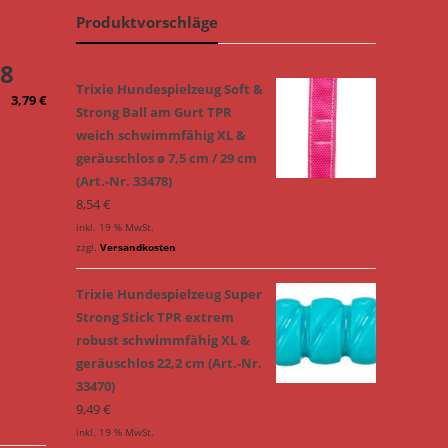
Produktvorschläge
68
Trixie Hundespielzeug Soft &
3,79
€
Strong Ball am Gurt TPR
weich schwimmfähig XL &
geräuschlos ø 7,5 cm / 29 cm
(Art.-Nr. 33478)
8,54
€
inkl. 19 % MwSt.
zzgl.
Versandkosten
Trixie Hundespielzeug Super
Strong Stick TPR extrem
robust schwimmfähig XL &
geräuschlos 22,2 cm (Art.-Nr.
33470)
9,49
€
inkl. 19 % MwSt.