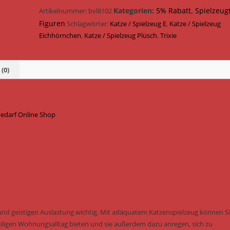
9
Kategorien:
5% Rabatt
,
Spielzeug
Artikelnummer:
bvl8102
cm
Figuren
Schlagwörter:
Katze / Spielzeug E
,
Katze / Spielzeug
45768
Eichhörnchen
,
Katze / Spielzeug Plüsch
,
Trixie
Menge
(0)
bedarf Online Shop
und geistigen Auslastung wichtig. Mit adäquatem Katzenspielzeug können S
ligen Wohnungsalltag bieten und sie außerdem dazu anregen, sich zu