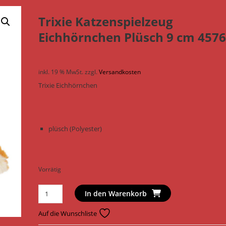
Trixie Katzenspielzeug
Eichhörnchen Plüsch 9 cm 457
inkl. 19 % MwSt.
zzgl.
Versandkosten
Trixie Eichhörnchen
plüsch (Polyester)
Vorrätig
Trixie
In den Warenkorb
Katzenspielzeug
Eichhörnchen
Auf die Wunschliste
Plüsch