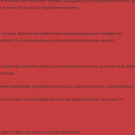
animiert oder stimuliert werden. Das Spielzeug für Babykätzchen muss al
r können Sie dann das Repertoire erweitern.
 immens. Manche Hersteller bieten beispielsweise auch intelligentes,
m Markt für Katzenspielzeug sind beinahe keine Grenzen gesetzt.
m kleine Fell- oder Plüschmäuschen an einer Kordel oder an einem Stab, klei
 Flummis.
ären Rasselbälle, ferngesteuerte Mäuse, Laserpointer bzw. Laserspielzeug.
e Ihrer Katze niemals direkt damit in die Augen leuchten. Das kann ihr
 gibt, findet man dieses auch bei den Katzen.