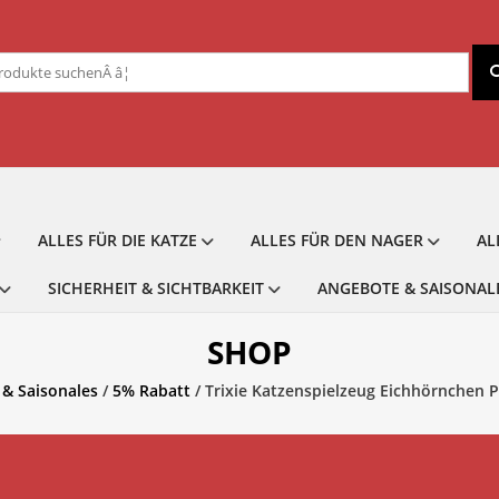
chen
ch:
ALLES FÜR DIE KATZE
ALLES FÜR DEN NAGER
AL
SICHERHEIT & SICHTBARKEIT
ANGEBOTE & SAISONAL
SHOP
& Saisonales
/
5% Rabatt
/ Trixie Katzenspielzeug Eichhörnchen 