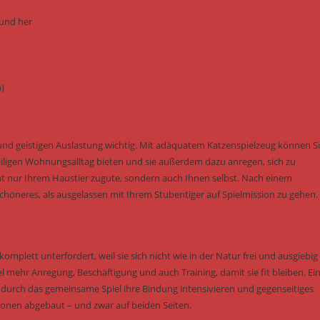
 und her
n)
und geistigen Auslastung wichtig. Mit adäquatem Katzenspielzeug können S
ligen Wohnungsalltag bieten und sie außerdem dazu anregen, sich zu
 nur Ihrem Haustier zugute, sondern auch Ihnen selbst. Nach einem
höneres, als ausgelassen mit Ihrem Stubentiger auf Spielmission zu gehen.
omplett unterfordert, weil sie sich nicht wie in der Natur frei und ausgiebig
hr Anregung, Beschäftigung und auch Training, damit sie fit bleiben. Ei
e durch das gemeinsame Spiel ihre Bindung intensivieren und gegenseitiges
onen abgebaut – und zwar auf beiden Seiten.