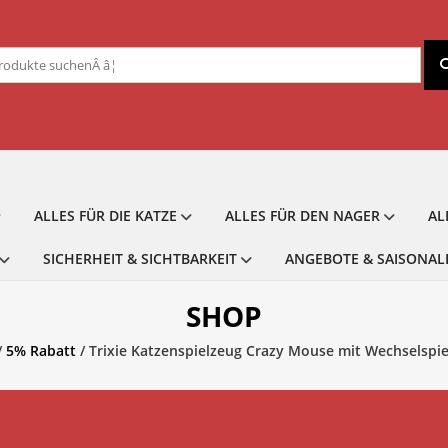
chen
ch:
ALLES FÜR DIE KATZE
ALLES FÜR DEN NAGER
AL
SICHERHEIT & SICHTBARKEIT
ANGEBOTE & SAISONAL
SHOP
/
5% Rabatt
/ Trixie Katzenspielzeug Crazy Mouse mit Wechselspi