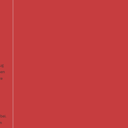
eug
nen
ze
bei.
en