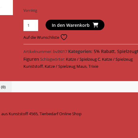
Vorrätig
Trixie
In den Warenkorb
Katzenspielzeug
Crazy
Auf die Wunschliste
Mouse
mit
Kategorien:
5% Rabatt
,
Spielzeug
Artikelnummer:
bvl8017
Wechselspielzeugen
Figuren
Schlagwörter:
Katze / Spielzeug C
,
Katze / Spielzeug
Kunststoff
Kunststoff
,
Katze / Spielzeug Maus
,
Trixie
12
cm
4565
(0)
Menge
 aus Kunststoff 4565, Tierbedarf Online Shop