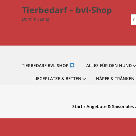
Zum
Tierbedarf – bvl-Shop
Inhalt
Su
springen
Dominik Lang
na
TIERBEDARF BVL SHOP
ALLES FÜR DEN HUND
LIEGEPLÄTZE & BETTEN
NÄPFE & TRÄNKEN
Start
/
Angebote & Saisonales