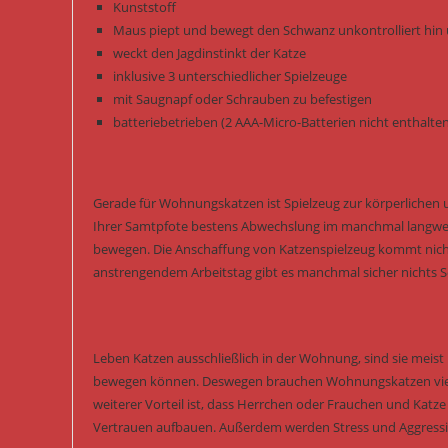
Kunststoff
Maus piept und bewegt den Schwanz unkontrolliert hin
weckt den Jagdinstinkt der Katze
inklusive 3 unterschiedlicher Spielzeuge
mit Saugnapf oder Schrauben zu befestigen
batteriebetrieben (2 AAA-Micro-Batterien nicht enthalte
Gerade für Wohnungskatzen ist Spielzeug zur körperlichen 
Ihrer Samtpfote bestens Abwechslung im manchmal langwei
bewegen. Die Anschaffung von Katzenspielzeug kommt nicht
anstrengendem Arbeitstag gibt es manchmal sicher nichts Sc
Leben Katzen ausschließlich in der Wohnung, sind sie meist k
bewegen können. Deswegen brauchen Wohnungskatzen viel me
weiterer Vorteil ist, dass Herrchen oder Frauchen und Katz
Vertrauen aufbauen. Außerdem werden Stress und Aggressi