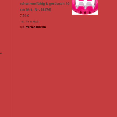
schwimmfähig & geräusch 10
cm (Art.-Nr. 33476)
7,59
€
inkl. 19 % MwSt.
zzgl.
Versandkosten
ie
n