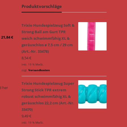
Produktvorschläge
n
Trixie Hundespielzeug Soft &
Strong Ball am Gurt TPR
21,84
€
weich schwimmfähig XL &
geräuschlos ø 7,5 cm / 29 cm
(Art.-Nr. 33478)
8,54
€
inkl. 19 % MwSt.
zzgl.
Versandkosten
Trixie Hundespielzeug Super
d her
Strong Stick TPR extrem
robust schwimmfähig XL &
geräuschlos 22,2 cm (Art.-Nr.
33470)
9,49
€
inkl. 19 % MwSt.