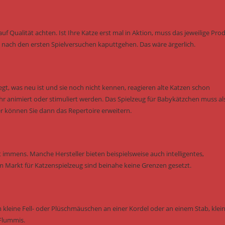
uf Qualität achten. Ist Ihre Katze erst mal in Aktion, muss das jeweilige Pro
ch nach den ersten Spielversuchen kaputtgehen. Das wäre ärgerlich.
gt, was neu ist und sie noch nicht kennen, reagieren alte Katzen schon
animiert oder stimuliert werden. Das Spielzeug für Babykätzchen muss al
r können Sie dann das Repertoire erweitern.
 immens. Manche Hersteller bieten beispielsweise auch intelligentes,
m Markt für Katzenspielzeug sind beinahe keine Grenzen gesetzt.
m kleine Fell- oder Plüschmäuschen an einer Kordel oder an einem Stab, klei
 Flummis.