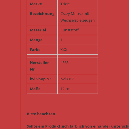
Marke
Trixie
Bezeichnung
Crazy Mouse mit
Wechselspielzeugen
Material
Kunststoff
Menge
1
Farbe
XXX
Hersteller
4565
Nr
bvl Shop Nr
bvl8017
Maße
12 cm
Bitte beachten.
Sollte ein Produkt sich farblich von einander untersche