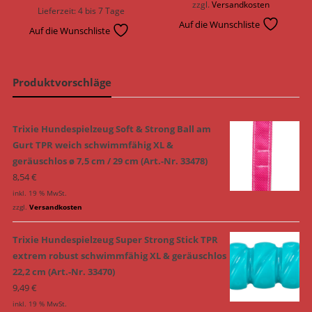
zzgl.
Versandkosten
Lieferzeit:
4 bis 7 Tage
Auf die Wunschliste
Auf die Wunschliste
Produktvorschläge
Trixie Hundespielzeug Soft & Strong Ball am
Gurt TPR weich schwimmfähig XL &
geräuschlos ø 7,5 cm / 29 cm (Art.-Nr. 33478)
8,54
€
inkl. 19 % MwSt.
zzgl.
Versandkosten
Trixie Hundespielzeug Super Strong Stick TPR
extrem robust schwimmfähig XL & geräuschlos
22,2 cm (Art.-Nr. 33470)
9,49
€
inkl. 19 % MwSt.