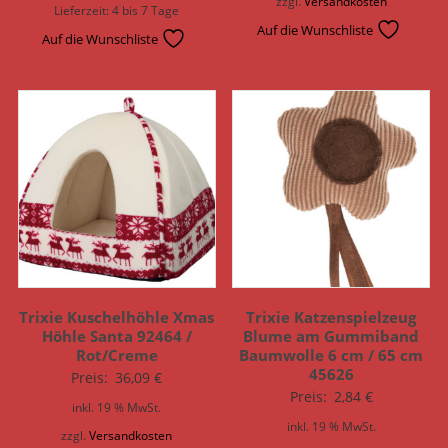
zzgl.
Versandkosten
Lieferzeit:
4 bis 7 Tage
Auf die Wunschliste
Auf die Wunschliste
Trixie Kuschelhöhle Xmas
Trixie Katzenspielzeug
Höhle Santa 92464 /
Blume am Gummiband
Rot/Creme
Baumwolle 6 cm / 65 cm
45626
Preis:
36,09
€
Preis:
2,84
€
inkl. 19 % MwSt.
inkl. 19 % MwSt.
zzgl.
Versandkosten