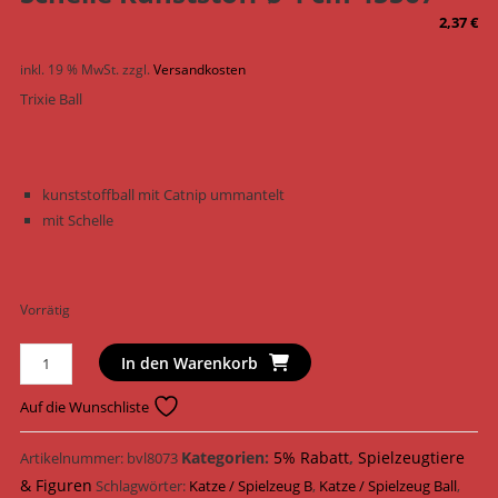
2,37
€
inkl. 19 % MwSt.
zzgl.
Versandkosten
Trixie Ball
kunststoffball mit Catnip ummantelt
mit Schelle
Vorrätig
Trixie
In den Warenkorb
Katzenspielzeug
ball
Auf die Wunschliste
mit
Schelle
Kategorien:
5% Rabatt
,
Spielzeugtiere
Artikelnummer:
bvl8073
Kunststoff
& Figuren
Schlagwörter:
Katze / Spielzeug B
,
Katze / Spielzeug Ball
,