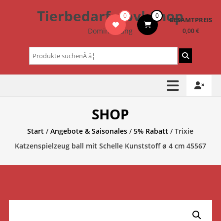
Zum
Tierbedarf – bvl-Shop
0
0
Inhalt
GESAMTPREIS
springen
Dominik Lang
0,00 €
Suchen
nach:
SHOP
Start
/
Angebote & Saisonales
/
5% Rabatt
/ Trixie
Katzenspielzeug ball mit Schelle Kunststoff ø 4 cm 45567