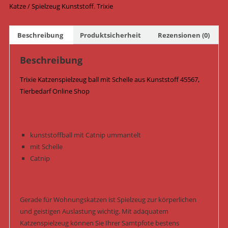
ø
Katze / Spielzeug Kunststoff
,
Trixie
4
cm
Beschreibung
Produktsicherheit
Rezensionen (0)
45567
Menge
Beschreibung
Trixie Katzenspielzeug ball mit Schelle aus Kunststoff 45567,
Tierbedarf Online Shop
kunststoffball mit Catnip ummantelt
mit Schelle
Catnip
Gerade für Wohnungskatzen ist Spielzeug zur körperlichen
und geistigen Auslastung wichtig. Mit adäquatem
Katzenspielzeug können Sie Ihrer Samtpfote bestens