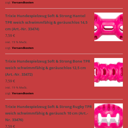
zzgl.
Versandkosten
Trixie Hundespielzeug Soft & Strong Hantel
TPR weich schwimmfähig & geräuschlos 14,5
cm (Art.-Nr. 33474)
7,59
€
inkl. 19 % MwSt.
zzgl.
Versandkosten
Trixie Hundespielzeug Soft & Strong Bone TPR
weich schwimmfähig & geräuschlos 12,5 cm
(Art.-Nr. 33472)
7,59
€
inkl. 19 % MwSt.
zzgl.
Versandkosten
Trixie Hundespielzeug Soft & Strong Rugby TPR
weich schwimmfähig & geräusch 10 cm (Art.-
Nr. 33476)
7,59
€