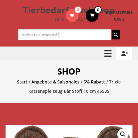
Zum
Tierbedarf – bvl-Shop
0
0
Inhalt
GESAMTPREIS
springen
Dominik Lang
0,00 €
Suchen
nach:
SHOP
Start
/
Angebote & Saisonales
/
5% Rabatt
/ Trixie
Katzenspielzeug Bär Stoff 10 cm 45535