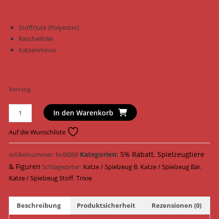
Stoff/Jute (Polyester)
Raschelfolie
Katzenminze
Vorrätig
Trixie
In den Warenkorb
Katzenspielzeug
Bär
Auf die Wunschliste
Stoff
10
Kategorien:
5% Rabatt
,
Spielzeugtiere
Artikelnummer:
bvl8068
cm
& Figuren
Schlagwörter:
Katze / Spielzeug B
,
Katze / Spielzeug Bär
,
45535
Katze / Spielzeug Stoff
,
Trixie
Menge
Beschreibung
Produktsicherheit
Rezensionen (0)