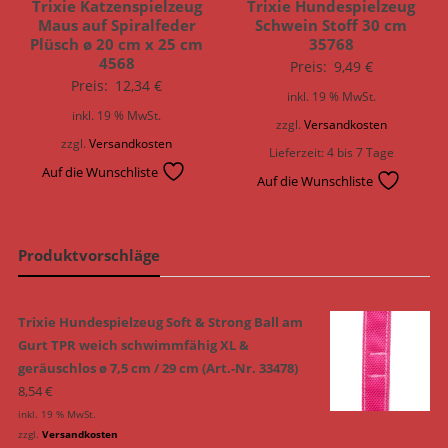
Trixie Katzenspielzeug
Trixie Hundespielzeug
Maus auf Spiralfeder
Schwein Stoff 30 cm
Plüsch ø 20 cm x 25 cm
35768
4568
Preis:
9,49
€
Preis:
12,34
€
inkl. 19 % MwSt.
inkl. 19 % MwSt.
zzgl.
Versandkosten
zzgl.
Versandkosten
Lieferzeit:
4 bis 7 Tage
Auf die Wunschliste
Auf die Wunschliste
Produktvorschläge
Trixie Hundespielzeug Soft & Strong Ball am
Gurt TPR weich schwimmfähig XL &
geräuschlos ø 7,5 cm / 29 cm (Art.-Nr. 33478)
8,54
€
inkl. 19 % MwSt.
zzgl.
Versandkosten