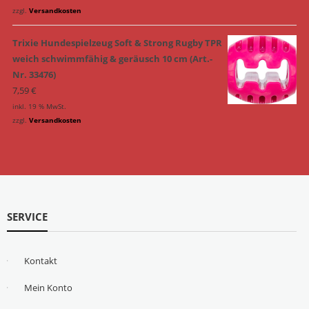
zzgl.
Versandkosten
Trixie Hundespielzeug Soft & Strong Rugby TPR
weich schwimmfähig & geräusch 10 cm (Art.-
Nr. 33476)
7,59
€
inkl. 19 % MwSt.
zzgl.
Versandkosten
SERVICE
Kontakt
Mein Konto