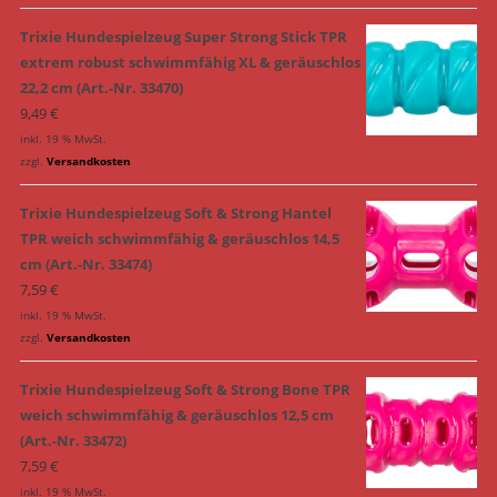
Trixie Hundespielzeug Super Strong Stick TPR
extrem robust schwimmfähig XL & geräuschlos
22,2 cm (Art.-Nr. 33470)
9,49
€
inkl. 19 % MwSt.
zzgl.
Versandkosten
Trixie Hundespielzeug Soft & Strong Hantel
TPR weich schwimmfähig & geräuschlos 14,5
cm (Art.-Nr. 33474)
7,59
€
inkl. 19 % MwSt.
zzgl.
Versandkosten
Trixie Hundespielzeug Soft & Strong Bone TPR
weich schwimmfähig & geräuschlos 12,5 cm
(Art.-Nr. 33472)
7,59
€
inkl. 19 % MwSt.