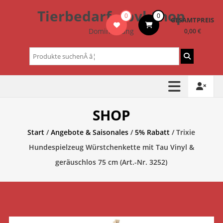
Zum
Tierbedarf – bvl-Shop
0
0
Inhalt
GESAMTPREIS
springen
Dominik Lang
0,00 €
Suchen
nach:
SHOP
Start
/
Angebote & Saisonales
/
5% Rabatt
/ Trixie
Hundespielzeug Würstchenkette mit Tau Vinyl &
geräuschlos 75 cm (Art.-Nr. 3252)