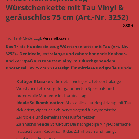
Würstchenkette mit Tau Vinyl &
geräuschlos 75 cm (Art.-Nr. 3252)
5,69
€
inkl. 19 % MwSt.
zzgl.
Versandkosten
Das Trixie Hundespielzeug Würstchenkette mit Tau (Art.-Nr.
3252) – Der ideale, extralange und zahnschonende Knabber-
und Zerrspaß aus robustem Vinyl mit durchgehendem
Knotenseil im 75 cm XXL-Design für mittlere und große Hunde!
Kultiger Klassiker:
Die detailreich gestaltete, extralange
Würstchenkette sorgt für garantierten Spielspaß und
humorvolle Momente im Hundealltag.
Ideale Seilkombination:
Als stabiles Hundespielzeug mit Tau
deklariert, eignet es sich hervorragend für dynamische
Zerrspiele und gemeinsames Kräftemessen.
Zahnschonende Struktur:
Die nachgiebige Vinyl-Oberfläche
massiert beim Kauen sanft das Zahnfleisch und reinigt
spielerisch die Zähne.