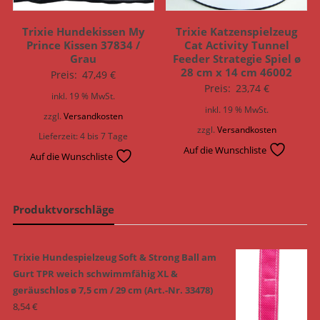
Trixie Hundekissen My
Trixie Katzenspielzeug
Prince Kissen 37834 /
Cat Activity Tunnel
Grau
Feeder Strategie Spiel ø
28 cm x 14 cm 46002
Preis:
47,49
€
Preis:
23,74
€
inkl. 19 % MwSt.
inkl. 19 % MwSt.
zzgl.
Versandkosten
zzgl.
Versandkosten
Lieferzeit:
4 bis 7 Tage
Auf die Wunschliste
Auf die Wunschliste
Produktvorschläge
Trixie Hundespielzeug Soft & Strong Ball am
Gurt TPR weich schwimmfähig XL &
geräuschlos ø 7,5 cm / 29 cm (Art.-Nr. 33478)
8,54
€