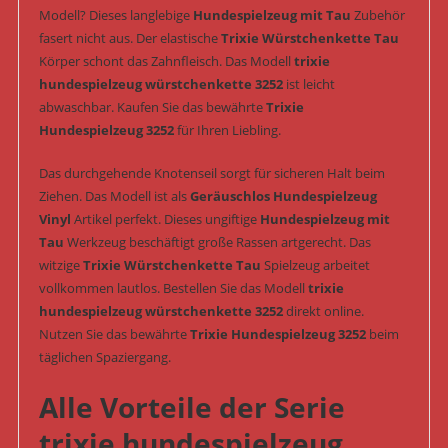
Modell? Dieses langlebige
Hundespielzeug mit Tau
Zubehör
fasert nicht aus. Der elastische
Trixie Würstchenkette Tau
Körper schont das Zahnfleisch. Das Modell
trixie
hundespielzeug würstchenkette 3252
ist leicht
abwaschbar. Kaufen Sie das bewährte
Trixie
Hundespielzeug 3252
für Ihren Liebling.
Das durchgehende Knotenseil sorgt für sicheren Halt beim
Ziehen. Das Modell ist als
Geräuschlos Hundespielzeug
Vinyl
Artikel perfekt. Dieses ungiftige
Hundespielzeug mit
Tau
Werkzeug beschäftigt große Rassen artgerecht. Das
witzige
Trixie Würstchenkette Tau
Spielzeug arbeitet
vollkommen lautlos. Bestellen Sie das Modell
trixie
hundespielzeug würstchenkette 3252
direkt online.
Nutzen Sie das bewährte
Trixie Hundespielzeug 3252
beim
täglichen Spaziergang.
Alle Vorteile der Serie
trixie hundespielzeug