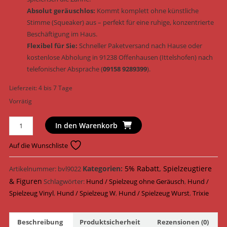
Absolut geräuschlos:
Kommt komplett ohne künstliche
Stimme (Squeaker) aus – perfekt für eine ruhige, konzentrierte
Beschäftigung im Haus.
Flexibel für Sie:
Schneller Paketversand nach Hause oder
kostenlose Abholung in 91238 Offenhausen (Ittelshofen) nach
telefonischer Absprache (
09158 9289399
).
Lieferzeit:
4 bis 7 Tage
Vorrätig
Trixie
In den Warenkorb
Hundespielzeug
Würstchenkette
Auf die Wunschliste
mit
Tau
Kategorien:
5% Rabatt
,
Spielzeugtiere
Artikelnummer:
bvl9022
Vinyl
& Figuren
Schlagwörter:
Hund / Spielzeug ohne Geräusch
,
Hund /
&
Spielzeug Vinyl
,
Hund / Spielzeug W
,
Hund / Spielzeug Wurst
,
Trixie
geräuschlos
75
Beschreibung
Produktsicherheit
Rezensionen (0)
cm