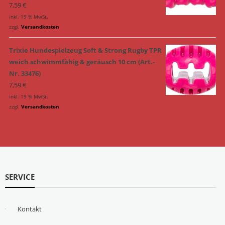
7,59
€
inkl. 19 % MwSt.
zzgl.
Versandkosten
Trixie Hundespielzeug Soft & Strong Rugby TPR
weich schwimmfähig & geräusch 10 cm (Art.-
Nr. 33476)
7,59
€
inkl. 19 % MwSt.
zzgl.
Versandkosten
SERVICE
Kontakt