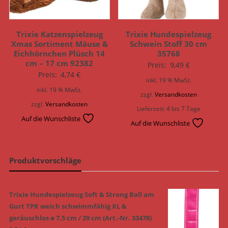
Trixie Katzenspielzeug
Trixie Hundespielzeug
Xmas Sortiment Mäuse &
Schwein Stoff 30 cm
Eichhörnchen Plüsch 14
35768
cm – 17 cm 92382
Preis:
9,49
€
Preis:
4,74
€
inkl. 19 % MwSt.
inkl. 19 % MwSt.
zzgl.
Versandkosten
zzgl.
Versandkosten
Lieferzeit:
4 bis 7 Tage
Auf die Wunschliste
Auf die Wunschliste
Produktvorschläge
Trixie Hundespielzeug Soft & Strong Ball am
Gurt TPR weich schwimmfähig XL &
geräuschlos ø 7,5 cm / 29 cm (Art.-Nr. 33478)