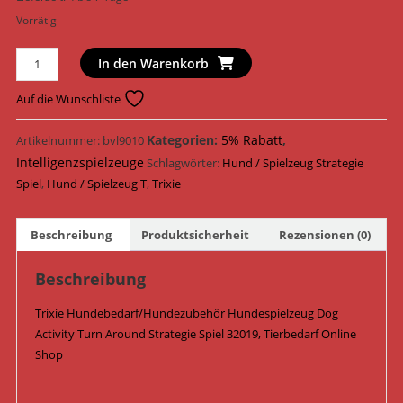
Vorrätig
Trixie
In den Warenkorb
Hundespielzeug
Dog
Auf die Wunschliste
Activity
Turn
Kategorien:
5% Rabatt
,
Artikelnummer:
bvl9010
Around
Intelligenzspielzeuge
Schlagwörter:
Hund / Spielzeug Strategie
Strategie
Spiel
,
Hund / Spielzeug T
,
Trixie
Spiel
22
Beschreibung
Produktsicherheit
Rezensionen (0)
cm
x
Beschreibung
33
cm
Trixie Hundebedarf/Hundezubehör Hundespielzeug Dog
x
Activity Turn Around Strategie Spiel 32019, Tierbedarf Online
18
Shop
cm
32019