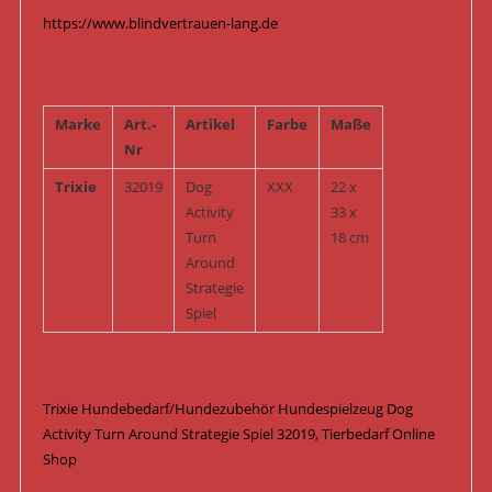
https://www.blindvertrauen-lang.de
Marke
Art.-
Artikel
Farbe
Maße
Nr
Trixie
32019
Dog
XXX
22 x
Activity
33 x
Turn
18 cm
Around
Strategie
Spiel
Trixie Hundebedarf/Hundezubehör Hundespielzeug Dog
Activity Turn Around Strategie Spiel 32019, Tierbedarf Online
Shop