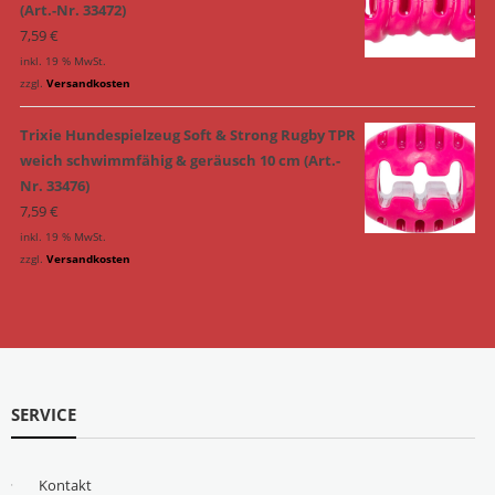
(Art.-Nr. 33472)
7,59
€
inkl. 19 % MwSt.
zzgl.
Versandkosten
Trixie Hundespielzeug Soft & Strong Rugby TPR
weich schwimmfähig & geräusch 10 cm (Art.-
Nr. 33476)
7,59
€
inkl. 19 % MwSt.
zzgl.
Versandkosten
SERVICE
Kontakt