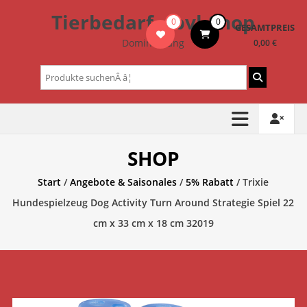
Zum
Tierbedarf – bvl-Shop
0
0
Inhalt
GESAMTPREIS
springen
Dominik Lang
0,00 €
Suchen
nach:
SHOP
Start
/
Angebote & Saisonales
/
5% Rabatt
/ Trixie
Hundespielzeug Dog Activity Turn Around Strategie Spiel 22
cm x 33 cm x 18 cm 32019