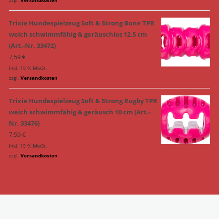
Trixie Hundespielzeug Soft & Strong Bone TPR
weich schwimmfähig & geräuschlos 12,5 cm
(Art.-Nr. 33472)
7,59
€
inkl. 19 % MwSt.
zzgl.
Versandkosten
Trixie Hundespielzeug Soft & Strong Rugby TPR
weich schwimmfähig & geräusch 10 cm (Art.-
Nr. 33476)
7,59
€
inkl. 19 % MwSt.
zzgl.
Versandkosten