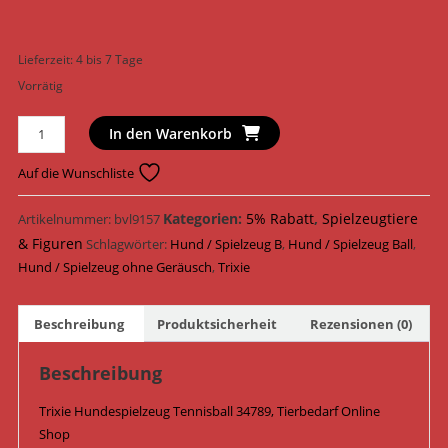
Lieferzeit:
4 bis 7 Tage
Vorrätig
Trixie
In den Warenkorb
Hundespielzeug
Tennisball
Auf die Wunschliste
ø
6
Kategorien:
5% Rabatt
,
Spielzeugtiere
Artikelnummer:
bvl9157
cm
& Figuren
Schlagwörter:
Hund / Spielzeug B
,
Hund / Spielzeug Ball
,
34789
Hund / Spielzeug ohne Geräusch
,
Trixie
Menge
Beschreibung
Produktsicherheit
Rezensionen (0)
Beschreibung
Trixie Hundespielzeug Tennisball 34789, Tierbedarf Online
Shop