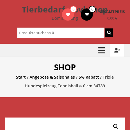
Zum
Tierbedarf – bvl-Shop
0
0
Inhalt
GESAMTPREIS
springen
Dominik Lang
0,00 €
Suchen
nach:
SHOP
Start
/
Angebote & Saisonales
/
5% Rabatt
/ Trixie
Hundespielzeug Tennisball ø 6 cm 34789