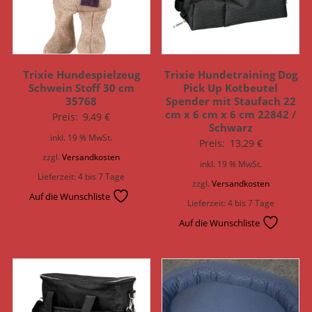
Trixie Hundespielzeug
Trixie Hundetraining Dog
Schwein Stoff 30 cm
Pick Up Kotbeutel
35768
Spender mit Staufach 22
cm x 6 cm x 6 cm 22842 /
Preis:
9,49
€
Schwarz
inkl. 19 % MwSt.
Preis:
13,29
€
zzgl.
Versandkosten
inkl. 19 % MwSt.
Lieferzeit:
4 bis 7 Tage
zzgl.
Versandkosten
Auf die Wunschliste
Lieferzeit:
4 bis 7 Tage
Auf die Wunschliste