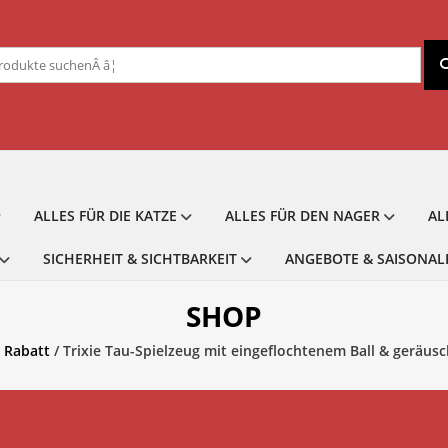
chen
ch:
ALLES FÜR DIE KATZE
ALLES FÜR DEN NAGER
AL
SICHERHEIT & SICHTBARKEIT
ANGEBOTE & SAISONAL
SHOP
 Rabatt
/ Trixie Tau-Spielzeug mit eingeflochtenem Ball & geräusch