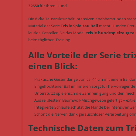
32650
für Ihren Hund.
Die dicke Taustruktur hält intensiven Knabberstunden stand.
Material der Serie
Trixie Spieltau Ball
macht Hunden Freud
lautlos. Bestellen Sie das Modell
trixie hundespielzeug ta
beim täglichen Training.
Alle Vorteile der Serie t
einen Blick:
Praktische Gesamtlänge von ca. 44 cm mit einem Balldu
Eingeflochtener Ball im Inneren sorgt für hervorragend
Unterstützt spielerisch die Zahnreinigung und den mec
Aus reißfestem Baumwoll-Mischgewebe gefertigt – extre
Integrierte Schlaufe schützt die Hände bei intensiven Ze
Schont die Nerven dank geräuschloser Verarbeitung oh
Technische Daten zum Tr