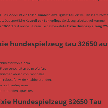
 Das Modell ist ein toller
Hundespielzeug mit Tau
Artikel. Dieses reißfest
e. Das sportliche
Kauseil zur Zahnpflege
Spielzeug arbeitet vollkommen
u 32650
direkt online. Nutzen Sie das bewährte
Trixie Hundespielzeug 326
rixie hundespielzeug tau 32650 au
rchmesser von ø 7 cm.
e Flugeigenschaften beim Werfen.
hanischen Abrieb von Zahnbelag.
m robust für wilde Knabberstunden.
rr- und Beutespielen.
ne störenden Squeaker.
ixie Hundespielzeug 32650 Tau