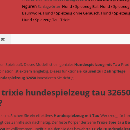
Ball
Figuren
Schlagwörter:
Hund / Spielzeug Ball
,
Hund / Spielzeug
&
Baumwolle
,
Hund / Spielzeug ohne Geräusch
,
Hund / Spielzeug
geräuschlos
Hund / Spielzeug Tau
,
Trixie
ø
7
cm
(0)
/
44
cm
n Spielspaß. Dieses Modell ist ein geniales
Hundespielzeug mit Tau
Prod
(Art.-
nation ist extrem langlebig. Dieses funktionale
Kauseil zur Zahnpflege
Nr.
undespielzeug 32650
investieren Sie richtig.
32650)
Menge
 trixie hundespielzeug tau 3265
?
4 cm. Suchen Sie ein effektives
Hundespielzeug mit Tau
Werkzeug für Ihr
gt das Zahnfleisch nachhaltig. Der feste Körper der Serie
Trixie Spieltau Ba
650
ist vollkommen ungiftig. Kaufen Sie das bewährte
Trixie Hundespielze