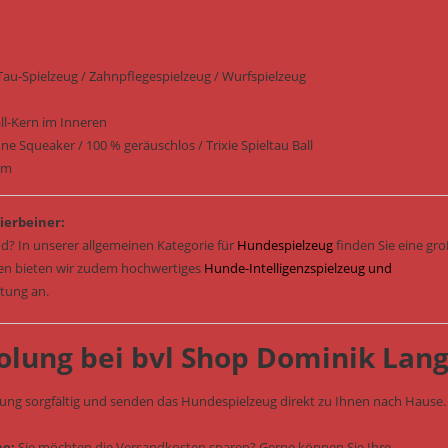
Tau-Spielzeug / Zahnpflegespielzeug / Wurfspielzeug
-Kern im Inneren
ne Squeaker / 100 % geräuschlos / Trixie Spieltau Ball
 cm
ierbeiner:
d? In unserer allgemeinen Kategorie für
Hundespielzeug
finden Sie eine gr
sen bieten wir zudem hochwertiges
Hunde-Intelligenzspielzeug und
stung an.
olung bei bvl Shop Dominik Lan
lung sorgfältig und senden das Hundespielzeug direkt zu Ihnen nach Hause.
he:
Sie möchten die Versandkosten sparen? Gerne können Sie Ihre