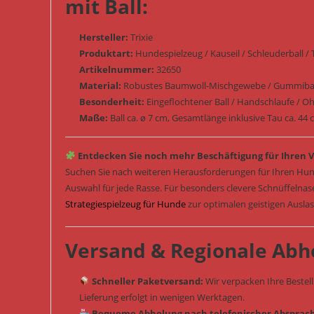
mit Ball:
Hersteller:
Trixie
Produktart:
Hundespielzeug / Kauseil / Schleuderball / 
Artikelnummer:
32650
Material:
Robustes Baumwoll-Mischgewebe / Gummiball
Besonderheit:
Eingeflochtener Ball / Handschlaufe / Oh
Maße:
Ball ca. ø 7 cm, Gesamtlänge inklusive Tau ca. 44
Entdecken Sie noch mehr Beschäftigung für Ihren V
Suchen Sie nach weiteren Herausforderungen für Ihren Hun
Auswahl für jede Rasse. Für besonders clevere Schnüffelna
Strategiespielzeug für Hunde
zur optimalen geistigen Ausla
Versand & Regionale Abh
Schneller Paketversand:
Wir verpacken Ihre Bestel
Lieferung erfolgt in wenigen Werktagen.
Bequeme Abholung nach telefonischer Absprac