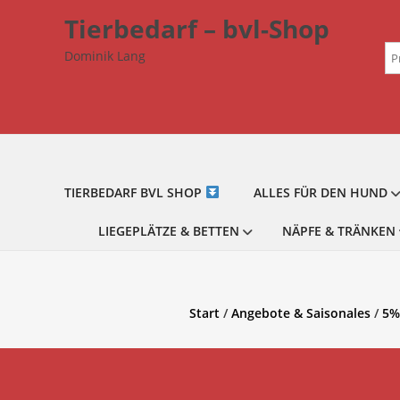
Zum
Tierbedarf – bvl-Shop
Inhalt
Su
springen
Dominik Lang
na
TIERBEDARF BVL SHOP
ALLES FÜR DEN HUND
LIEGEPLÄTZE & BETTEN
NÄPFE & TRÄNKEN
Start
/
Angebote & Saisonales
/
5%