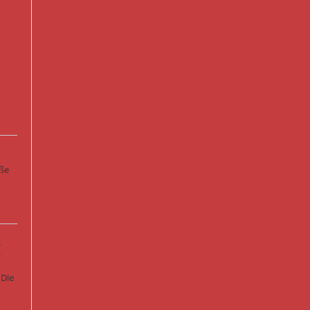
oße
g
 Die