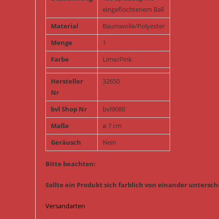
eingeflochtenem Ball
Material
Baumwolle/Polyester
Menge
1
Farbe
Lime/Pink
Hersteller
32650
Nr
bvl Shop Nr
bvl9080
Maße
ø 7 cm
Geräusch
Nein
Bitte beachten:
Sollte ein Produkt sich farblich von einander untersche
Versandarten