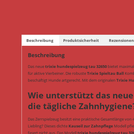
Beschreibung
Produktsicherheit
Rezensionen 
Beschreibung
Das neue
trixie hundespielzeug tau 32650
bietet maximale
für aktive Vierbeiner. Die robuste
Trixie Spieltau Ball
Kombi
beschäftigt Hunde artgerecht. Mit dem originalen
Trixie H
Wie unterstützt das neue
die tägliche Zahnhygiene
Das Zerrspielzeug besitzt eine praktische Gesamtlänge von 4
Liebling? Dieses dichte
Kauseil zur Zahnpflege
Modell pfle
fasert nicht aus. Das Modell
trixie hundespielzeug tau 32