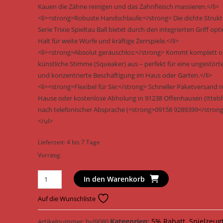
Kauen die Zähne reinigen und das Zahnfleisch massieren.</li>
<li><strong>Robuste Handschlaufe:</strong> Die dichte Strukt
Serie Trixie Spieltau Ball bietet durch den integrierten Griff op
Halt für weite Würfe und kräftige Zerrspiele.</li>
<li><strong>Absolut geräuschlos:</strong> Kommt komplett 
künstliche Stimme (Squeaker) aus – perfekt für eine ungestörte,
und konzentrierte Beschäftigung im Haus oder Garten.</li>
<li><strong>Flexibel für Sie:</strong> Schneller Paketversand 
Hause oder kostenlose Abholung in 91238 Offenhausen (Ittels
nach telefonischer Absprache (<strong>09158 9289399</strong>
</ul>
Lieferzeit:
4 bis 7 Tage
Vorrätig
Trixie
In den Warenkorb
Tau-
Spielzeug
Auf die Wunschliste
mit
eingeflochtenem
Kategorien:
5% Rabatt
,
Spielzeug
Artikelnummer:
bvl9080