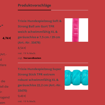
Produktvorschläge
Trixie Hundespielzeug Soft &
.-
Strong Ball am Gurt TPR
weich schwimmfähig XL &
geräuschlos ø 7,5 cm / 29 cm
4,74
€
(Art.-Nr. 33478)
8,54
€
inkl. 19 % MwSt.
Art.-
zzgl.
Versandkosten
nd
tlere
Trixie Hundespielzeug Super
Strong Stick TPR extrem
robust schwimmfähig XL &
 die
geräuschlos 22,2 cm (Art.-Nr.
ell die
33470)
i>
9,49
€
rragend
inkl. 19 % MwSt.
beim