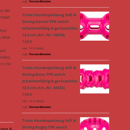
zzgl.
Versandkosten
ur der
Trixie Hundespielzeug Soft &
timalen
Strong Hantel TPR weich
schwimmfähig & geräuschlos
ohne
14,5 cm (Art.-Nr. 33474)
 leise
7,59
€
inkl. 19 % MwSt.
nach
zzgl.
Versandkosten
hofen)
).</li>
Trixie Hundespielzeug Soft &
Strong Bone TPR weich
schwimmfähig & geräuschlos
12,5 cm (Art.-Nr. 33472)
7,59
€
inkl. 19 % MwSt.
zzgl.
Versandkosten
Trixie Hundespielzeug Soft &
Strong Rugby TPR weich
tiere &