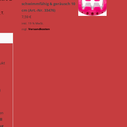
schwimmfähig & geräusch 10
cm (Art.-Nr. 33476)
 T
,
7,59
€
inkl. 19 % MwSt.
zzgl.
Versandkosten
ukt
0
en
ll
ug